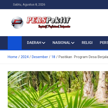
Skip
Sabtu, Agustus 8, 2026
to
content
Perspektif.today
Ispiratif Profesional Independen
DAERAH
NASIONAL
RELIGI
PER
Home
2024
Desember
18
Pastikan Program Desa Berjal