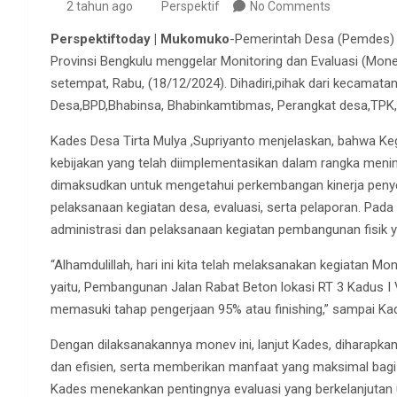
2 tahun ago
Perspektif
No Comments
Perspektiftoday | Mukomuko
-Pemerintah Desa (Pemdes) 
Provinsi Bengkulu menggelar Monitoring dan Evaluasi (Mon
setempat, Rabu, (18/12/2024). Dihadiri,pihak dari kecama
Desa,BPD,Bhabinsa, Bhabinkamtibmas, Perangkat desa,TPK
Kades Desa Tirta Mulya ,Supriyanto menjelaskan, bahwa Keg
kebijakan yang telah diimplementasikan dalam rangka meni
dimaksudkan untuk mengetahui perkembangan kinerja peny
pelaksanaan kegiatan desa, evaluasi, serta pelaporan. Pada
administrasi dan pelaksanaan kegiatan pembangunan fisik y
“Alhamdulillah, hari ini kita telah melaksanakan kegiatan 
yaitu, Pembangunan Jalan Rabat Beton lokasi RT 3 Kadus I 
memasuki tahap pengerjaan 95% atau finishing,” sampai Ka
Dengan dilaksanakannya monev ini, lanjut Kades, diharapka
dan efisien, serta memberikan manfaat yang maksimal bag
Kades menekankan pentingnya evaluasi yang berkelanjutan 