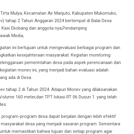
Tirta Mulya, Kecamatan Air Manjuto, Kabupaten Mukomuko,
ev) tahap 2 Tahun Anggaran 2024 bertempat di Balai Desa
tan Kasi Ekobang dan anggota nya,Pendamping
,awak Media,
iatan ini bertujuan untuk mengevaluasi berbagai program dan
ngkatkan kesejahteraan masyarakat. Kegiatan monitoring
elenggaraan pemerintahan desa pada aspek perencanaan dan
 kegiatan monev ini, yang menjadi bahan evaluasi adalah
ang ada di Desa.
Monev tahap 2 di Tahun 2024. Adapun Monev yang dilaksanakan
Volume 160 meter,dan TPT lokasi RT 06 Dusun 1. yang telah
des.
n program-program desa dapat berjalan dengan lebih efektif
i masyarakat desa yang menjadi sasaran program. Sementara
untuk memastikan bahwa tujuan dari setiap program agar