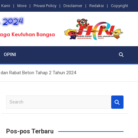
g Kami
More
Privasi Policy
Disclaimer
Redaksi
Copyright
OPINI
 dan Rabat Beton Tahap 2 Tahun 2024
S
e
a
r
c
Pos-pos Terbaru
h