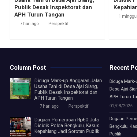
Publik Desak Inspektorat dan
Kepahian
APH Turun Tangan
1 minggu
7 hari ago
Perspektif
Column Post
Recent P
Diduga Mark-up Anggaran Jalan
Diduga Mark-
Usaha Tani di Desa Ajai Siang,
Desa Ajai Sia
Publik Desak Inspektorat dan
APH Turun T
APH Turun Tangan
01/08/2026
7 hari ago
Perspektif
Dugaan Pemer
Dugaan Pemerasan Rp60 Juta
Disidik Polda Bengkulu, Kasus
Bengkulu, Ka
Kepahiang Jadi Sorotan Publik
Publik