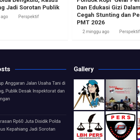
g Jadi Sorotan Publik
Dan Edukasi Gizi Dala
Cegah Stunting dan P
 ago
Perspektif
PMT 2026
2 minggu ago
Perspektif
osts
Gallery
up Anggaran Jalan Usaha Tani di
ng, Publik Desak Inspektorat dan
angan
asan Rp60 Juta Disidik Polda
sus Kepahiang Jadi Sorotan