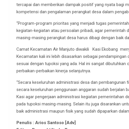
tercapai dan memberikan dampak positif yang nyata bagi m
kompetensi dan pengalaman perangkat desa dalam pengab
“Program-program prioritas yang menjadi tugas pemerint
kegiatan-kegiatan atau persoalan pribadi, agar pemerintah 
masing-masing perangkat desa harus dibagi dengan baik da
Camat Kecamatan Air Manjuto diwakili Kasi Ekobang meny
Kecamatan kali ini lebih disasarkan sebagai pendampingan 
sesuai dengan tupoksi yang ada. Hal ini sangat dibutuhkan
perbaikan-perbaikan kinerja selanjutnya.
“Secara keseluruhan administrasi desa dan pembangunan fi
secara keseluruhan penggunaan anggaran sudah berjalan baik
Kasi agar pengerjaan administrasi kegiatan pemerintahan des
pada tupoksi masing-masing. Selain itu juga disarankan u
baik administrasi maupun fisik yang sudah dipaparkan dalam h
Penulis : Arios Santoso [Adv]