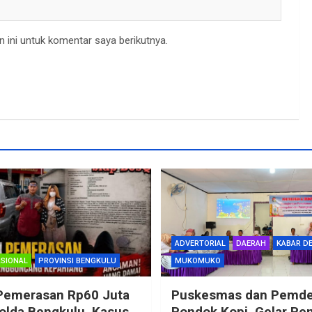
 ini untuk komentar saya berikutnya.
ADVERTORIAL
DAERAH
KABAR D
SIONAL
PROVINSI BENGKULU
MUKOMUKO
Pemerasan Rp60 Juta
Puskesmas dan Pemd
Polda Bengkulu, Kasus
Pondok Kopi Gelar Pe