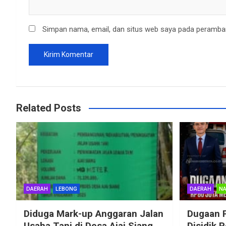
Simpan nama, email, dan situs web saya pada peramban
Related Posts
DAERAH
LEBONG
DAERAH
NA
Diduga Mark-up Anggaran Jalan
Dugaan 
Usaha Tani di Desa Ajai Siang,
Disidik 