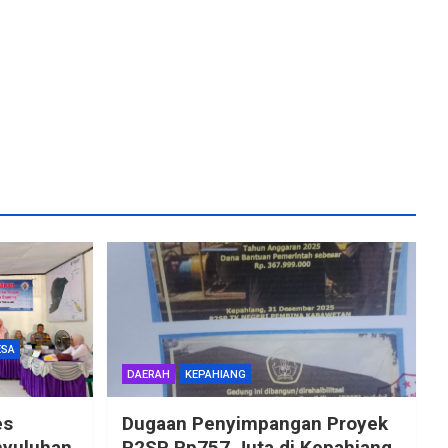
ESA
DAERAH
KEPAHIANG
es
Dugaan Penyimpangan Proyek
nyuluhan
P2SP Rp757 Juta di Kepahiang