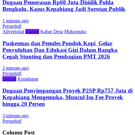
Dugaan Pemerasan Rp60 Juta Disidik Polda
Bengkulu, Kasus Kepahiang Jadi Sorotan Publik
1 minggu ago
Perspektif
Advertorial
Daerah
Kabar Desa
Mukomuko
Puskesmas dan Pemdes Pondok Kopi Gelar
Penyuluhan Dan Edukasi Gizi Dalam Rangka
Cegah Stunting dan Pembagian PMT 2026
2 minggu ago
Perspektif
Daerah
Kepahiang
Dugaan Penyimpangan Proyek P2SP Rp757 Juta di
Kepahiang Mengemuka, Muncul Isu Fee Proyek
hingga 20 Persen
3 minggu ago
Perspektif
Column Post