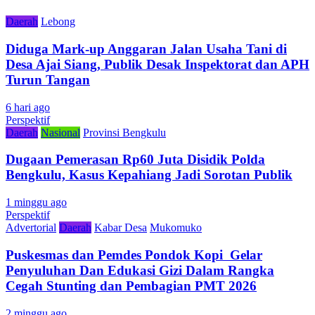
Daerah
Lebong
Diduga Mark-up Anggaran Jalan Usaha Tani di
Desa Ajai Siang, Publik Desak Inspektorat dan APH
Turun Tangan
6 hari ago
Perspektif
Daerah
Nasional
Provinsi Bengkulu
Dugaan Pemerasan Rp60 Juta Disidik Polda
Bengkulu, Kasus Kepahiang Jadi Sorotan Publik
1 minggu ago
Perspektif
Advertorial
Daerah
Kabar Desa
Mukomuko
Puskesmas dan Pemdes Pondok Kopi Gelar
Penyuluhan Dan Edukasi Gizi Dalam Rangka
Cegah Stunting dan Pembagian PMT 2026
2 minggu ago