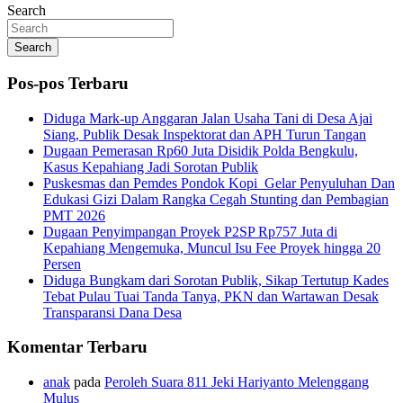
Search
Search
Pos-pos Terbaru
Diduga Mark-up Anggaran Jalan Usaha Tani di Desa Ajai
Siang, Publik Desak Inspektorat dan APH Turun Tangan
Dugaan Pemerasan Rp60 Juta Disidik Polda Bengkulu,
Kasus Kepahiang Jadi Sorotan Publik
Puskesmas dan Pemdes Pondok Kopi Gelar Penyuluhan Dan
Edukasi Gizi Dalam Rangka Cegah Stunting dan Pembagian
PMT 2026
Dugaan Penyimpangan Proyek P2SP Rp757 Juta di
Kepahiang Mengemuka, Muncul Isu Fee Proyek hingga 20
Persen
Diduga Bungkam dari Sorotan Publik, Sikap Tertutup Kades
Tebat Pulau Tuai Tanda Tanya, PKN dan Wartawan Desak
Transparansi Dana Desa
Komentar Terbaru
anak
pada
Peroleh Suara 811 Jeki Hariyanto Melenggang
Mulus