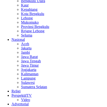
Bengkulu Utara
Kaur
Kepahiang
Kota Bengkulu
Lebong
Mukomuko
Provinsi Bengkulu
Rejang Lebong
Seluma
Nasional
Aceh
Jakarta
Jambi
Jawa Barat
Jawa Tengah
Jawa Timur
Jogjakarta
Kalimantan
Lampung
Sulawesi
Sumatera Selatan
Religi
PerspektifTV
Video
Advertorial