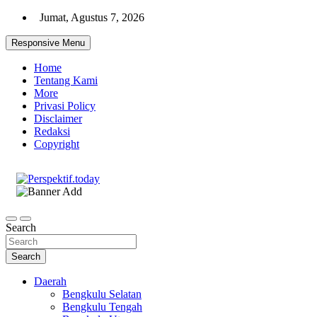
Skip
Jumat, Agustus 7, 2026
to
content
Responsive Menu
Home
Tentang Kami
More
Privasi Policy
Disclaimer
Redaksi
Copyright
Ispiratif Profesional Independen
Perspektif.today
Search
Search
Daerah
Bengkulu Selatan
Bengkulu Tengah