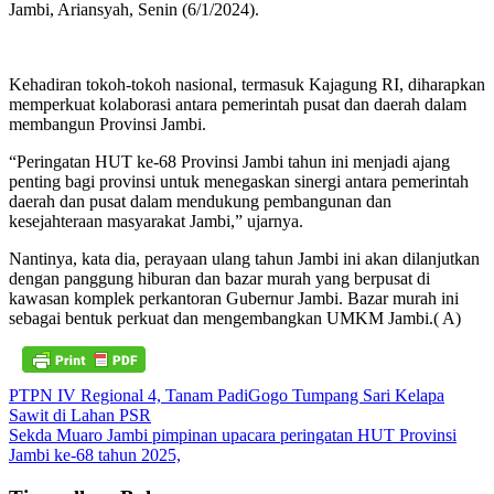
Jambi, Ariansyah, Senin (6/1/2024).
Kehadiran tokoh-tokoh nasional, termasuk Kajagung RI, diharapkan
memperkuat kolaborasi antara pemerintah pusat dan daerah dalam
membangun Provinsi Jambi.
“Peringatan HUT ke-68 Provinsi Jambi tahun ini menjadi ajang
penting bagi provinsi untuk menegaskan sinergi antara pemerintah
daerah dan pusat dalam mendukung pembangunan dan
kesejahteraan masyarakat Jambi,” ujarnya.
Nantinya, kata dia, perayaan ulang tahun Jambi ini akan dilanjutkan
dengan panggung hiburan dan bazar murah yang berpusat di
kawasan komplek perkantoran Gubernur Jambi. Bazar murah ini
sebagai bentuk perkuat dan mengembangkan UMKM Jambi.( A)
Navigasi
PTPN IV Regional 4, Tanam PadiGogo Tumpang Sari Kelapa
Sawit di Lahan PSR
pos
Sekda Muaro Jambi pimpinan upacara peringatan HUT Provinsi
Jambi ke-68 tahun 2025,