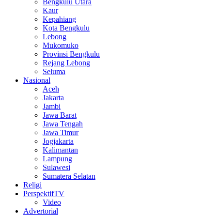
Bengkulu Utara
Kaur
Kepahiang
Kota Bengkulu
Lebong
Mukomuko
Provinsi Bengkulu
Rejang Lebong
Seluma
Nasional
Aceh
Jakarta
Jambi
Jawa Barat
Jawa Tengah
Jawa Timur
Jogjakarta
Kalimantan
Lampung
Sulawesi
Sumatera Selatan
Religi
PerspektifTV
Video
Advertorial