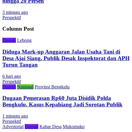
hingga 20 Persen
3 minggu ago
Perspektif
Column Post
Daerah
Lebong
Diduga Mark-up Anggaran Jalan Usaha Tani di
Desa Ajai Siang, Publik Desak Inspektorat dan APH
Turun Tangan
6 hari ago
Perspektif
Daerah
Nasional
Provinsi Bengkulu
Dugaan Pemerasan Rp60 Juta Disidik Polda
Bengkulu, Kasus Kepahiang Jadi Sorotan Publik
1 minggu ago
Perspektif
Advertorial
Daerah
Kabar Desa
Mukomuko