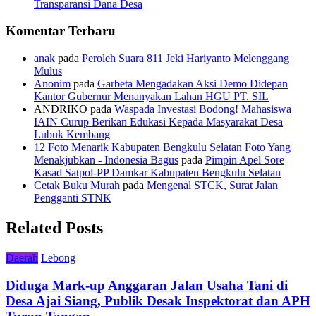
Transparansi Dana Desa
Komentar Terbaru
anak
pada
Peroleh Suara 811 Jeki Hariyanto Melenggang
Mulus
Anonim
pada
Garbeta Mengadakan Aksi Demo Didepan
Kantor Gubernur Menanyakan Lahan HGU PT. SIL
ANDRIKO
pada
Waspada Investasi Bodong! Mahasiswa
IAIN Curup Berikan Edukasi Kepada Masyarakat Desa
Lubuk Kembang
12 Foto Menarik Kabupaten Bengkulu Selatan Foto Yang
Menakjubkan - Indonesia Bagus
pada
Pimpin Apel Sore
Kasad Satpol-PP Damkar Kabupaten Bengkulu Selatan
Cetak Buku Murah
pada
Mengenal STCK, Surat Jalan
Pengganti STNK
Related Posts
Daerah
Lebong
Diduga Mark-up Anggaran Jalan Usaha Tani di
Desa Ajai Siang, Publik Desak Inspektorat dan APH