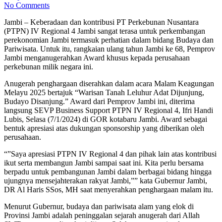
No Comments
Jambi – Keberadaan dan kontribusi PT Perkebunan Nusantara
(PTPN) IV Regional 4 Jambi sangat terasa untuk perkembangan
perekonomian Jambi termasuk perhatian dalam bidang Budaya dan
Pariwisata. Untuk itu, rangkaian ulang tahun Jambi ke 68, Pemprov
Jambi menganugerahkan Award khusus kepada perusahaan
perkebunan milik negara ini.
Anugerah penghargaan diserahkan dalam acara Malam Keagungan
Melayu 2025 bertajuk “Warisan Tanah Leluhur Adat Dijunjung,
Budayo Disanjung.” Award dari Pemprov Jambi ini, diterima
langsung SEVP Business Support PTPN IV Regional 4, Ifri Handi
Lubis, Selasa (7/1/2024) di GOR kotabaru Jambi. Award sebagai
bentuk apresiasi atas dukungan sponsorship yang diberikan oleh
perusahaan.
“”Saya apresiasi PTPN IV Regional 4 dan pihak lain atas kontribusi
ikut serta membangun Jambi sampai saat ini. Kita perlu bersama
berpadu untuk pembangunan Jambi dalam berbagai bidang hingga
ujungnya mensejahterakan rakyat Jambi,”” kata Gubernur Jambi,
DR Al Haris SSos, MH saat menyerahkan penghargaan malam itu.
Menurut Gubernur, budaya dan pariwisata alam yang elok di
Provinsi Jambi adalah peninggalan sejarah anugerah dari Allah