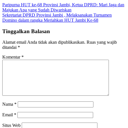
Navigasi
Paripurna HUT ke-68 Provinsi Jambi, Ketua DPRD: Mari Jaga dan
Majukan Apa yang Sudah Diwariskan
pos
Sekretariat DPRD Provinsi Jambi , Melaksanakan Turnamen
Domino dalam rangka Meriahkan HUT Jambi Ke-68
Tinggalkan Balasan
Alamat email Anda tidak akan dipublikasikan.
Ruas yang wajib
ditandai
*
Komentar
*
Nama
*
Email
*
Situs Web