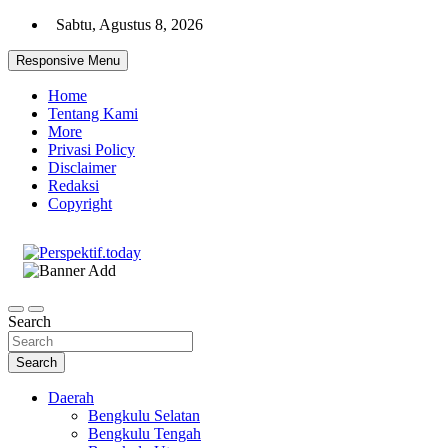
Skip
Sabtu, Agustus 8, 2026
to
content
Responsive Menu
Home
Tentang Kami
More
Privasi Policy
Disclaimer
Redaksi
Copyright
Ispiratif Profesional Independen
Perspektif.today
Search
Search
Daerah
Bengkulu Selatan
Bengkulu Tengah