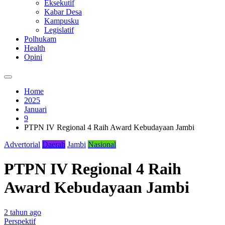
Eksekutif
Kabar Desa
Kampusku
Legislatif
Polhukam
Health
Opini
Home
2025
Januari
9
PTPN IV Regional 4 Raih Award Kebudayaan Jambi
Advertorial
Daerah
Jambi
Nasional
PTPN IV Regional 4 Raih
Award Kebudayaan Jambi
2 tahun ago
Perspektif