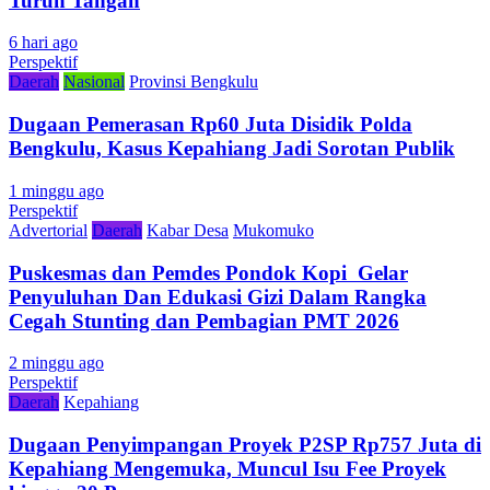
Turun Tangan
6 hari ago
Perspektif
Daerah
Nasional
Provinsi Bengkulu
Dugaan Pemerasan Rp60 Juta Disidik Polda
Bengkulu, Kasus Kepahiang Jadi Sorotan Publik
1 minggu ago
Perspektif
Advertorial
Daerah
Kabar Desa
Mukomuko
Puskesmas dan Pemdes Pondok Kopi Gelar
Penyuluhan Dan Edukasi Gizi Dalam Rangka
Cegah Stunting dan Pembagian PMT 2026
2 minggu ago
Perspektif
Daerah
Kepahiang
Dugaan Penyimpangan Proyek P2SP Rp757 Juta di
Kepahiang Mengemuka, Muncul Isu Fee Proyek