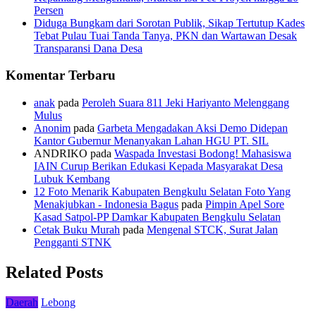
Persen
Diduga Bungkam dari Sorotan Publik, Sikap Tertutup Kades
Tebat Pulau Tuai Tanda Tanya, PKN dan Wartawan Desak
Transparansi Dana Desa
Komentar Terbaru
anak
pada
Peroleh Suara 811 Jeki Hariyanto Melenggang
Mulus
Anonim
pada
Garbeta Mengadakan Aksi Demo Didepan
Kantor Gubernur Menanyakan Lahan HGU PT. SIL
ANDRIKO
pada
Waspada Investasi Bodong! Mahasiswa
IAIN Curup Berikan Edukasi Kepada Masyarakat Desa
Lubuk Kembang
12 Foto Menarik Kabupaten Bengkulu Selatan Foto Yang
Menakjubkan - Indonesia Bagus
pada
Pimpin Apel Sore
Kasad Satpol-PP Damkar Kabupaten Bengkulu Selatan
Cetak Buku Murah
pada
Mengenal STCK, Surat Jalan
Pengganti STNK
Related Posts
Daerah
Lebong