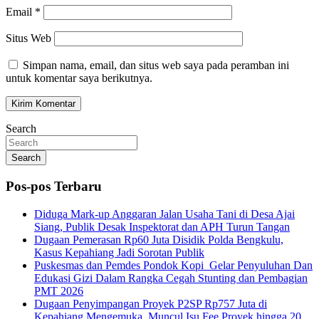
Email
*
Situs Web
Simpan nama, email, dan situs web saya pada peramban ini
untuk komentar saya berikutnya.
Search
Search
Pos-pos Terbaru
Diduga Mark-up Anggaran Jalan Usaha Tani di Desa Ajai
Siang, Publik Desak Inspektorat dan APH Turun Tangan
Dugaan Pemerasan Rp60 Juta Disidik Polda Bengkulu,
Kasus Kepahiang Jadi Sorotan Publik
Puskesmas dan Pemdes Pondok Kopi Gelar Penyuluhan Dan
Edukasi Gizi Dalam Rangka Cegah Stunting dan Pembagian
PMT 2026
Dugaan Penyimpangan Proyek P2SP Rp757 Juta di
Kepahiang Mengemuka, Muncul Isu Fee Proyek hingga 20