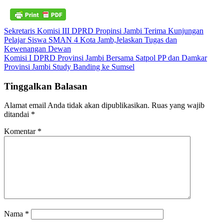
Navigasi
Sekretaris Komisi III DPRD Propinsi Jambi Terima Kunjungan
Pelajar Siswa SMAN 4 Kota Jamb,Jelaskan Tugas dan
pos
Kewenangan Dewan
Komisi I DPRD Provinsi Jambi Bersama Satpol PP dan Damkar
Provinsi Jambi Study Banding ke Sumsel
Tinggalkan Balasan
Alamat email Anda tidak akan dipublikasikan.
Ruas yang wajib
ditandai
*
Komentar
*
Nama
*