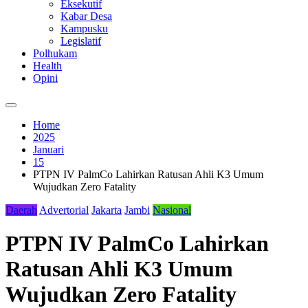
Eksekutif
Kabar Desa
Kampusku
Legislatif
Polhukam
Health
Opini
Home
2025
Januari
15
PTPN IV PalmCo Lahirkan Ratusan Ahli K3 Umum
Wujudkan Zero Fatality
Daerah
Advertorial
Jakarta
Jambi
Nasional
PTPN IV PalmCo Lahirkan
Ratusan Ahli K3 Umum
Wujudkan Zero Fatality