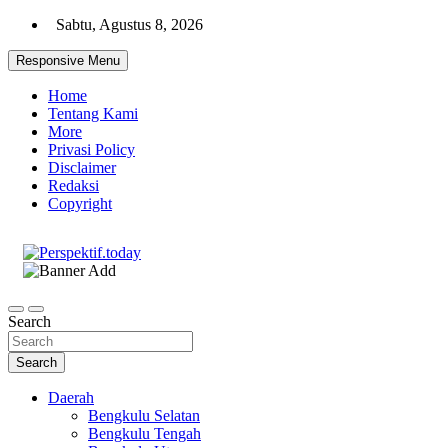
Skip
Sabtu, Agustus 8, 2026
to
content
Responsive Menu
Home
Tentang Kami
More
Privasi Policy
Disclaimer
Redaksi
Copyright
Ispiratif Profesional Independen
Perspektif.today
Search
Search
Daerah
Bengkulu Selatan
Bengkulu Tengah