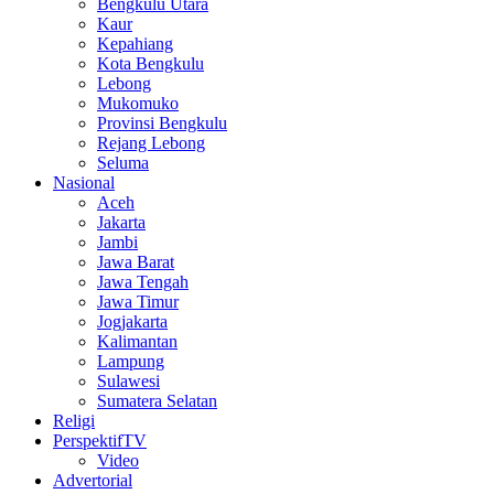
Bengkulu Utara
Kaur
Kepahiang
Kota Bengkulu
Lebong
Mukomuko
Provinsi Bengkulu
Rejang Lebong
Seluma
Nasional
Aceh
Jakarta
Jambi
Jawa Barat
Jawa Tengah
Jawa Timur
Jogjakarta
Kalimantan
Lampung
Sulawesi
Sumatera Selatan
Religi
PerspektifTV
Video
Advertorial