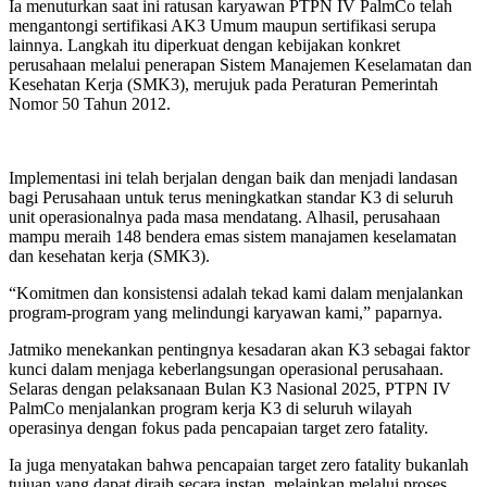
Ia menuturkan saat ini ratusan karyawan PTPN IV PalmCo telah
mengantongi sertifikasi AK3 Umum maupun sertifikasi serupa
lainnya. Langkah itu diperkuat dengan kebijakan konkret
perusahaan melalui penerapan Sistem Manajemen Keselamatan dan
Kesehatan Kerja (SMK3), merujuk pada Peraturan Pemerintah
Nomor 50 Tahun 2012.
Implementasi ini telah berjalan dengan baik dan menjadi landasan
bagi Perusahaan untuk terus meningkatkan standar K3 di seluruh
unit operasionalnya pada masa mendatang. Alhasil, perusahaan
mampu meraih 148 bendera emas sistem manajamen keselamatan
dan kesehatan kerja (SMK3).
“Komitmen dan konsistensi adalah tekad kami dalam menjalankan
program-program yang melindungi karyawan kami,” paparnya.
Jatmiko menekankan pentingnya kesadaran akan K3 sebagai faktor
kunci dalam menjaga keberlangsungan operasional perusahaan.
Selaras dengan pelaksanaan Bulan K3 Nasional 2025, PTPN IV
PalmCo menjalankan program kerja K3 di seluruh wilayah
operasinya dengan fokus pada pencapaian target zero fatality.
Ia juga menyatakan bahwa pencapaian target zero fatality bukanlah
tujuan yang dapat diraih secara instan, melainkan melalui proses