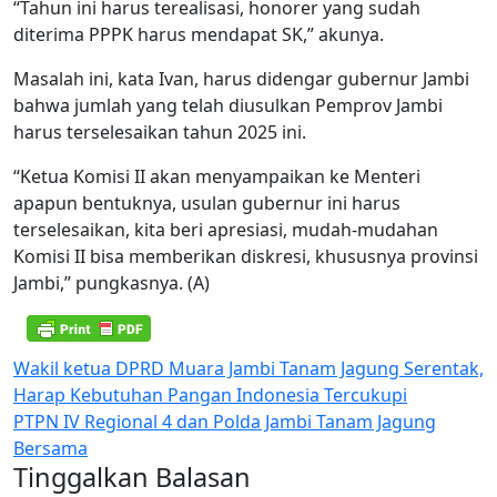
“Tahun ini harus terealisasi, honorer yang sudah
diterima PPPK harus mendapat SK,” akunya.
Masalah ini, kata Ivan, harus didengar gubernur Jambi
bahwa jumlah yang telah diusulkan Pemprov Jambi
harus terselesaikan tahun 2025 ini.
“Ketua Komisi II akan menyampaikan ke Menteri
apapun bentuknya, usulan gubernur ini harus
terselesaikan, kita beri apresiasi, mudah-mudahan
Komisi II bisa memberikan diskresi, khususnya provinsi
Jambi,” pungkasnya. (A)
Navigasi
Wakil ketua DPRD Muara Jambi Tanam Jagung Serentak,
Harap Kebutuhan Pangan Indonesia Tercukupi
pos
PTPN IV Regional 4 dan Polda Jambi Tanam Jagung
Bersama
Tinggalkan Balasan