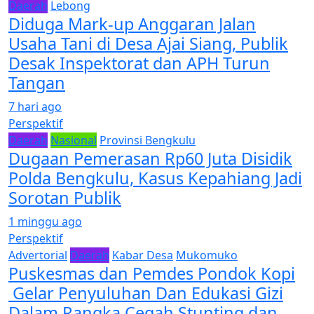
Daerah
Lebong
Diduga Mark-up Anggaran Jalan
Usaha Tani di Desa Ajai Siang, Publik
Desak Inspektorat dan APH Turun
Tangan
7 hari ago
Perspektif
Daerah
Nasional
Provinsi Bengkulu
Dugaan Pemerasan Rp60 Juta Disidik
Polda Bengkulu, Kasus Kepahiang Jadi
Sorotan Publik
1 minggu ago
Perspektif
Advertorial
Daerah
Kabar Desa
Mukomuko
Puskesmas dan Pemdes Pondok Kopi
Gelar Penyuluhan Dan Edukasi Gizi
Dalam Rangka Cegah Stunting dan