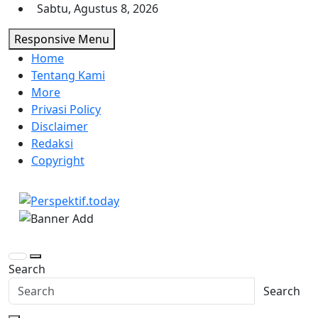
Skip
Sabtu, Agustus 8, 2026
to
Responsive Menu
content
Home
Tentang Kami
More
Privasi Policy
Disclaimer
Redaksi
Copyright
Perspektif.today
Ispiratif Profesional Independen
Search
Search