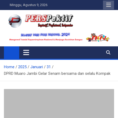
Skip
Minggu, Agustus 9, 2026
to
content
Perspektif.today
Ispiratif Profesional Independen
Home
2025
Januari
31
DPRD Muaro Jambi Gelar Senam bersama dan selalu Kompak