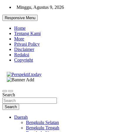
Skip
Minggu, Agustus 9, 2026
to
content
Responsive Menu
Home
Tentang Kami
More
Privasi Policy
Disclaimer
Redaksi
Copyright
Ispiratif Profesional Independen
Perspektif.today
Search
Search
Daerah
Bengkulu Selatan
Bengkulu Tengah