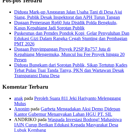
Pos-pos Terbaru
Diduga Mark-up Anggaran Jalan Usaha Tani di Desa Ajai
Siang, Publik Desak Inspektorat dan APH Turun Tangan
Dugaan Pemerasan Rp60 Juta Disidik Polda Bengkulu,
Kasus Kepahiang Jadi Sorotan Publik
Puskesmas dan Pemdes Pondok Kopi Gelar Penyuluhan Dan
Edukasi Gizi Dalam Rangka Cegah Stunting dan Pembagian
PMT 2026
Dugaan Penyimpangan Proyek P2SP Rp757 Juta di
Kepahiang Mengemuka, Muncul Isu Fee Proyek hingga 20
Persen
Diduga Bungkam dari Sorotan Publik, Sikap Tertutup Kades
Tebat Pulau Tuai Tanda Tanya, PKN dan Wartawan Desak
Transparansi Dana Desa
Komentar Terbaru
anak
pada
Peroleh Suara 811 Jeki Hariyanto Melenggang
Mulus
Anonim
pada
Garbeta Mengadakan Aksi Demo Didepan
Kantor Gubernur Menanyakan Lahan HGU PT. SIL
ANDRIKO
pada
Waspada Investasi Bodong! Mahasiswa
IAIN Curup Berikan Edukasi Kepada Masyarakat Desa
Lubuk Kembang