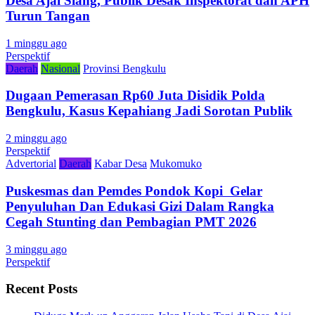
Desa Ajai Siang, Publik Desak Inspektorat dan APH
Turun Tangan
1 minggu ago
Perspektif
Daerah
Nasional
Provinsi Bengkulu
Dugaan Pemerasan Rp60 Juta Disidik Polda
Bengkulu, Kasus Kepahiang Jadi Sorotan Publik
2 minggu ago
Perspektif
Advertorial
Daerah
Kabar Desa
Mukomuko
Puskesmas dan Pemdes Pondok Kopi Gelar
Penyuluhan Dan Edukasi Gizi Dalam Rangka
Cegah Stunting dan Pembagian PMT 2026
3 minggu ago
Perspektif
Recent Posts