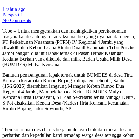
1 tahun ago
Perspektif
No Comments
Tebo – Untuk menggerakkan dan meningkatkan perekonomian
masyarakat desa dengan transaksi jual beli yang nyaman dan bersih,
PT Perkebunan Nusantara (PTPN) IV Regional 4 Jambi yang
diwakili oleh Kebun Usaha Rimbo Dua di Kabupaten Tebo Provinsi
Jambi bangun dua unit lapak ternak di Pasar Ternak Kalangan
Kedung Berkah yang dikelola dan milik Badan Usaha Milik Desa
(BUMDES) Mulya Kencana.
Bantuan pembangunan lapak ternak untuk BUMDES di desa Tirta
Kencana kecamatan Rimbo Bujang kabupaten Tebo itu, Sabtu
(15/2/2025) diserahkan langsung Manager Kebun Rimbo Dua
Regional 4 Jambi, Marnaek kepada Ketua BUMDES Mulya
Kencana Firna Handayani, SH dan Sekretaris Jenita Mingga Delita,
S.Pot disaksikan Kepala Desa (Kades) Tirta Kencana kecamatan
Rimbo Bujang, Joko Suwondo, SPt.
“Perekonomian desa harus berjalan dengan baik dan ini salah satu
perhatian dan kepedulian kami terhadap warga desa tetangga kebun