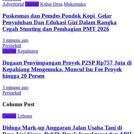
Advertorial
Daerah
Kabar Desa
Mukomuko
Puskesmas dan Pemdes Pondok Kopi Gelar
Penyuluhan Dan Edukasi Gizi Dalam Rangka
Cegah Stunting dan Pembagian PMT 2026
3 minggu ago
Perspektif
Daerah
Kepahiang
Dugaan Penyimpangan Proyek P2SP Rp757 Juta di
Kepahiang Mengemuka, Muncul Isu Fee Proyek
hingga 20 Persen
3 minggu ago
Perspektif
Column Post
Daerah
Lebong
Diduga Mark-up Anggaran Jalan Usaha Tani di