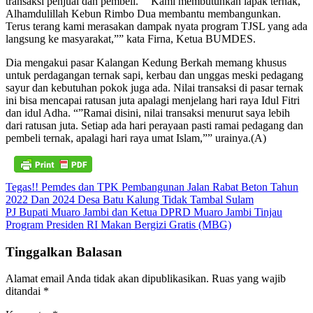
transaksi penjual dan pembeli. “”Kami membutuhkan lapak ternak,
Alhamdulillah Kebun Rimbo Dua membantu membangunkan.
Terus terang kami merasakan dampak nyata program TJSL yang ada
langsung ke masyarakat,”” kata Firna, Ketua BUMDES.
Dia mengakui pasar Kalangan Kedung Berkah memang khusus
untuk perdagangan ternak sapi, kerbau dan unggas meski pedagang
sayur dan kebutuhan pokok juga ada. Nilai transaksi di pasar ternak
ini bisa mencapai ratusan juta apalagi menjelang hari raya Idul Fitri
dan idul Adha. “”Ramai disini, nilai transaksi menurut saya lebih
dari ratusan juta. Setiap ada hari perayaan pasti ramai pedagang dan
pembeli ternak, apalagi hari raya umat Islam,”” urainya.(A)
Navigasi
Tegas!! Pemdes dan TPK Pembangunan Jalan Rabat Beton Tahun
2022 Dan 2024 Desa Batu Kalung Tidak Tambal Sulam
pos
PJ Bupati Muaro Jambi dan Ketua DPRD Muaro Jambi Tinjau
Program Presiden RI Makan Bergizi Gratis (MBG)
Tinggalkan Balasan
Alamat email Anda tidak akan dipublikasikan.
Ruas yang wajib
ditandai
*