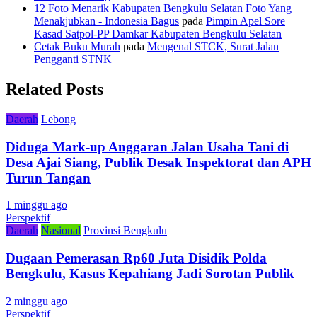
12 Foto Menarik Kabupaten Bengkulu Selatan Foto Yang
Menakjubkan - Indonesia Bagus
pada
Pimpin Apel Sore
Kasad Satpol-PP Damkar Kabupaten Bengkulu Selatan
Cetak Buku Murah
pada
Mengenal STCK, Surat Jalan
Pengganti STNK
Related Posts
Daerah
Lebong
Diduga Mark-up Anggaran Jalan Usaha Tani di
Desa Ajai Siang, Publik Desak Inspektorat dan APH
Turun Tangan
1 minggu ago
Perspektif
Daerah
Nasional
Provinsi Bengkulu
Dugaan Pemerasan Rp60 Juta Disidik Polda
Bengkulu, Kasus Kepahiang Jadi Sorotan Publik
2 minggu ago
Perspektif