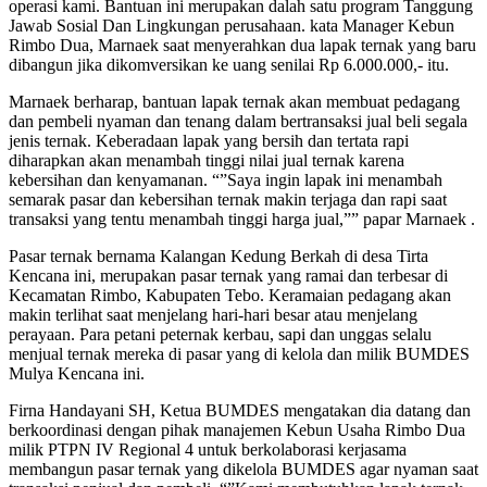
operasi kami. Bantuan ini merupakan dalah satu program Tanggung
Jawab Sosial Dan Lingkungan perusahaan. kata Manager Kebun
Rimbo Dua, Marnaek saat menyerahkan dua lapak ternak yang baru
dibangun jika dikomversikan ke uang senilai Rp 6.000.000,- itu.
Marnaek berharap, bantuan lapak ternak akan membuat pedagang
dan pembeli nyaman dan tenang dalam bertransaksi jual beli segala
jenis ternak. Keberadaan lapak yang bersih dan tertata rapi
diharapkan akan menambah tinggi nilai jual ternak karena
kebersihan dan kenyamanan. “”Saya ingin lapak ini menambah
semarak pasar dan kebersihan ternak makin terjaga dan rapi saat
transaksi yang tentu menambah tinggi harga jual,”” papar Marnaek .
Pasar ternak bernama Kalangan Kedung Berkah di desa Tirta
Kencana ini, merupakan pasar ternak yang ramai dan terbesar di
Kecamatan Rimbo, Kabupaten Tebo. Keramaian pedagang akan
makin terlihat saat menjelang hari-hari besar atau menjelang
perayaan. Para petani peternak kerbau, sapi dan unggas selalu
menjual ternak mereka di pasar yang di kelola dan milik BUMDES
Mulya Kencana ini.
Firna Handayani SH, Ketua BUMDES mengatakan dia datang dan
berkoordinasi dengan pihak manajemen Kebun Usaha Rimbo Dua
milik PTPN IV Regional 4 untuk berkolaborasi kerjasama
membangun pasar ternak yang dikelola BUMDES agar nyaman saat