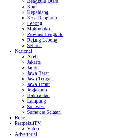
Bengkulu Utara
Kaur
Kepahiang
Kota Bengkulu
Lebong
Mukomuko
Provinsi Bengkulu
Rejang Lebong
Seluma
Nasional
Aceh
Jakarta
Jambi
Jawa Barat
Jawa Tengah
Jawa Timur
Jogjakarta
Kalimantan
Lampung
Sulawesi
Sumatera Selatan
Religi
PerspektifTV
Video
Advertorial