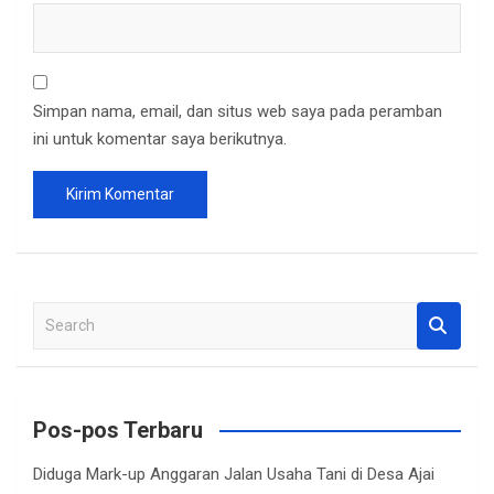
Simpan nama, email, dan situs web saya pada peramban
ini untuk komentar saya berikutnya.
S
e
a
r
c
Pos-pos Terbaru
h
Diduga Mark-up Anggaran Jalan Usaha Tani di Desa Ajai