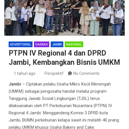
ADVERTORIAL
DAERAH
JAMBI
NASIONAL
PTPN IV Regional 4 dan DPRD
Jambi, Kembangkan Bisnis UMKM
1 tahun ago
Perspektif
No Comments
Jambi
– Ciptakan pelaku Usaha Mikro Kecil Menengah
(UMKM) sebagai pengusaha handal melalui program
Tanggung Jawab Sosial Lingkungan (TJSL) terus
dilaksanakan oleh PT Perkebunan Nusantara (PTPN) IV
Regional 4 Jambi. Menggandeng Komisi 3 DPRD kota
Jambi, BUMN perkebunan kelapa sawit ini melatih 40 prang
pelaku UMKM khusus Usaha Bakery and Cake.