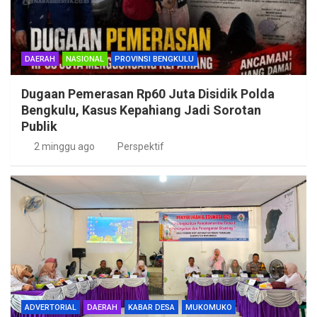
DAERAH
NASIONAL
PROVINSI BENGKULU
Dugaan Pemerasan Rp60 Juta Disidik Polda
Bengkulu, Kasus Kepahiang Jadi Sorotan
Publik
2 minggu ago
Perspektif
ADVERTORIAL
DAERAH
KABAR DESA
MUKOMUKO