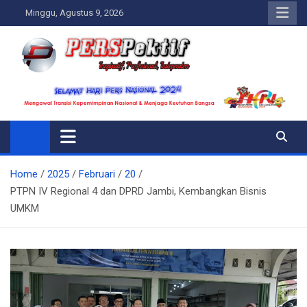
Skip
Minggu, Agustus 9, 2026
to
content
Perspektif.today
Ispiratif Profesional Independen
Home
2025
Februari
20
PTPN IV Regional 4 dan DPRD Jambi, Kembangkan Bisnis
UMKM