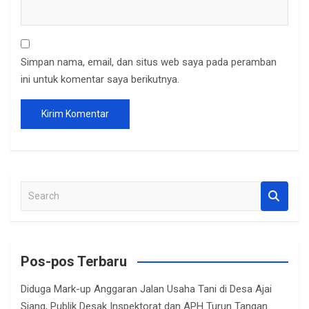
Simpan nama, email, dan situs web saya pada peramban
ini untuk komentar saya berikutnya.
S
e
a
r
c
Pos-pos Terbaru
h
Diduga Mark-up Anggaran Jalan Usaha Tani di Desa Ajai
Siang, Publik Desak Inspektorat dan APH Turun Tangan