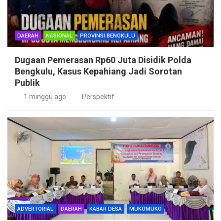
DAERAH
NASIONAL
PROVINSI BENGKULU
Dugaan Pemerasan Rp60 Juta Disidik Polda
Bengkulu, Kasus Kepahiang Jadi Sorotan
Publik
1 minggu ago
Perspektif
ADVERTORIAL
DAERAH
KABAR DESA
MUKOMUKO