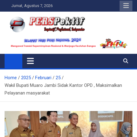
Skip
Jumat, Agustus 7, 2026
to
content
Perspektif.today
Ispiratif Profesional Independen
Home
2025
Februari
25
Wakil Bupati Muaro Jambi Sidak Kantor OPD , Maksimalkan
Pelayanan masyarakat