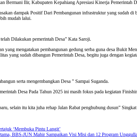
 Bermani Ilir, Kabupaten Kepahiang Apresiasi Kinerja Pemerintah 
asakan dampak Positif Dari Pembangunan infrastruktur yang sudah di
ebih mudah lalui.
telah Dilakukan pemerintah Desa” Kata Saroji.
n yang mengatakan pembangunan gedung serba guna desa Bukit Menya
litas yang sudah dibangun Pemerintah Desa, begitu juga dengan kegia
embangun serta mengembangkan Desa ” Sampai Suganda.
erintah Desa Pada Tahun 2025 ini masih fokus pada kegiatan Finis
baru, selain itu kita juha rehap Jalan Rabat penghubung dusun” Singk
tajuk ‘Membuka Pintu Langit’
rtama, BBS-JUN Mahir Sampaikan Visi Misi dan 12 Program Unggull