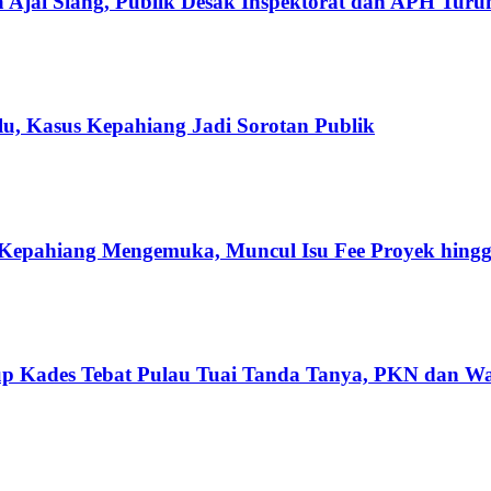
 Ajai Siang, Publik Desak Inspektorat dan APH Tur
u, Kasus Kepahiang Jadi Sorotan Publik
Kepahiang Mengemuka, Muncul Isu Fee Proyek hingg
tup Kades Tebat Pulau Tuai Tanda Tanya, PKN dan W