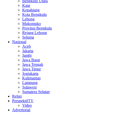
Bengkulu Utara
Kaur
Kepahiang
Kota Bengkulu
Lebong
Mukomuko
Provinsi Bengkulu
Rejang Lebong
Seluma
Nasional
Aceh
Jakarta
Jambi
Jawa Barat
Jawa Tengah
Jawa Timur
Jogjakarta
Kalimantan
Lampung
Sulawesi
Sumatera Selatan
Religi
PerspektifTV
Video
Advertorial