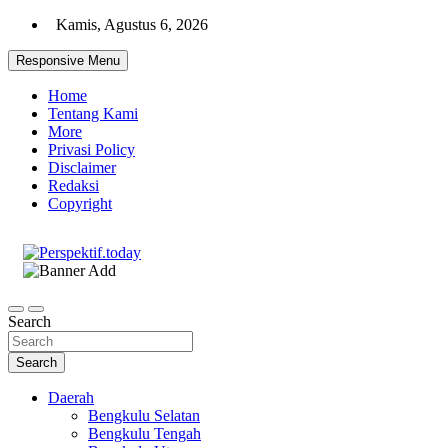
Skip
Kamis, Agustus 6, 2026
to
content
Responsive Menu
Home
Tentang Kami
More
Privasi Policy
Disclaimer
Redaksi
Copyright
Ispiratif Profesional Independen
Perspektif.today
Search
Search
Daerah
Bengkulu Selatan
Bengkulu Tengah