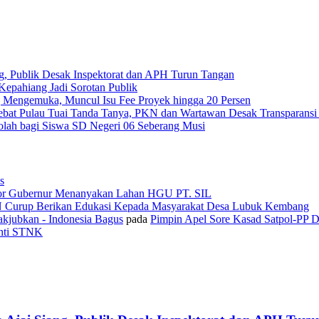
g, Publik Desak Inspektorat dan APH Turun Tangan
epahiang Jadi Sorotan Publik
 Mengemuka, Muncul Isu Fee Proyek hingga 20 Persen
Tebat Pulau Tuai Tanda Tanya, PKN dan Wartawan Desak Transparans
olah bagi Siswa SD Negeri 06 Seberang Musi
s
or Gubernur Menanyakan Lahan HGU PT. SIL
N Curup Berikan Edukasi Kepada Masyarakat Desa Lubuk Kembang
kjubkan - Indonesia Bagus
pada
Pimpin Apel Sore Kasad Satpol-PP 
anti STNK