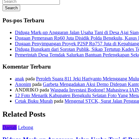
Search
Pos-pos Terbaru
Diduga Mark-up Anggaran Jalan Usaha Tani di Desa Ajai Sian
Dugaan Pemerasan Rp60 Juta Disidik Polda Bengkulu, Kasus K
Dugaan Penyimpangan Proyek P2SP Rp757 Juta di Kepahiang
Diduga Bungkam dari Sorotan Publik, Sikap Tertutup Kades 
Pemerintah Desa Temdak Salurkan Bantuan Perlengkapan Sek
Komentar Terbaru
anak
pada
Peroleh Suara 811 Jeki Hariyanto Melenggang Mulu
Anonim
pada
Garbeta Mengadakan Aksi Demo Didepan Kant
ANDRIKO
pada
Waspada Investasi Bodong! Mahasiswa IAI
12 Foto Menarik Kabupaten Bengkulu Selatan Foto Yang Mena
Cetak Buku Murah
pada
Mengenal STCK, Surat Jalan Pengg
Related Posts
Daerah
Lebong