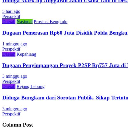
Diduga Mark-up Anggaran Jalan Usaha Tani di Desa
5 hari ago
Perspektif
Daerah
Nasional
Provinsi Bengkulu
Dugaan Pemerasan Rp60 Juta Disidik Polda Bengkul
1 minggu ago
Perspektif
Daerah
Kepahiang
Dugaan Penyimpangan Proyek P2SP Rp757 Juta di 
3 minggu ago
Perspektif
Daerah
Rejang Lebong
Diduga Bungkam dari Sorotan Publik, Sikap Tertu
3 minggu ago
Perspektif
Column Post