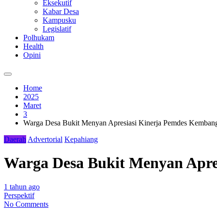
Eksekutif
Kabar Desa
Kampusku
Legislatif
Polhukam
Health
Opini
Home
2025
Maret
3
Warga Desa Bukit Menyan Apresiasi Kinerja Pemdes Kembangk
Daerah
Advertorial
Kepahiang
Warga Desa Bukit Menyan Apre
1 tahun ago
Perspektif
No Comments