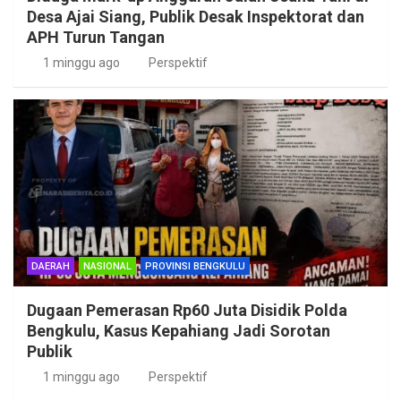
Desa Ajai Siang, Publik Desak Inspektorat dan
APH Turun Tangan
1 minggu ago
Perspektif
DAERAH
NASIONAL
PROVINSI BENGKULU
Dugaan Pemerasan Rp60 Juta Disidik Polda
Bengkulu, Kasus Kepahiang Jadi Sorotan
Publik
1 minggu ago
Perspektif