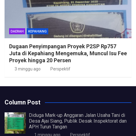
DAERAH
KEPAHIANG
Dugaan Penyimpangan Proyek P2SP Rp757
Juta di Kepahiang Mengemuka, Muncul Isu Fee
Proyek hingga 20 Persen
3 minggu ago
Perspektif
Column Post
Diduga Mark-up Anggaran Jalan Usaha Tani di
Desa Ajai Siang, Publik Desak Inspektorat dan
APH Turun Tangan
1 minggu ago
Perspektif