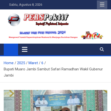
Skip
Sabtu, Agustus 8, 2026
to
content
Perspektif.today
Ispiratif Profesional Independen
Home
2025
Maret
6
Bupati Muaro Jambi Sambut Safari Ramadhan Wakil Gubenur
Jambi