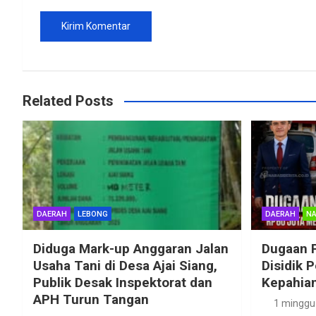
Related Posts
DAERAH
LEBONG
DAERAH
NA
Diduga Mark-up Anggaran Jalan
Dugaan 
Usaha Tani di Desa Ajai Siang,
Disidik 
Publik Desak Inspektorat dan
Kepahian
APH Turun Tangan
1 minggu