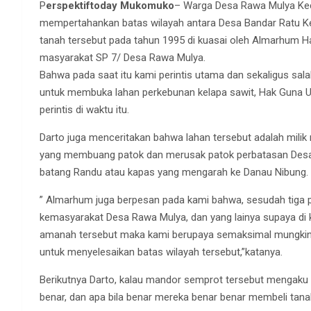
P
erspektiftoday Mukomuko
– Warga Desa Rawa Mulya K
mempertahankan batas wilayah antara Desa Bandar Ratu
tanah tersebut pada tahun 1995 di kuasai oleh Almarhum Haj
masyarakat SP 7/ Desa Rawa Mulya.
Bahwa pada saat itu kami perintis utama dan sekaligus sa
untuk membuka lahan perkebunan kelapa sawit, Hak Guna Usa
perintis di waktu itu.
Darto juga menceritakan bahwa lahan tersebut adalah mili
yang membuang patok dan merusak patok perbatasan Desa
batang Randu atau kapas yang mengarah ke Danau Nibung.
” Almarhum juga berpesan pada kami bahwa, sesudah tiga 
kemasyarakat Desa Rawa Mulya, dan yang lainya supaya di k
amanah tersebut maka kami berupaya semaksimal mungkin, 
untuk menyelesaikan batas wilayah tersebut,”katanya.
Berikutnya Darto, kalau mandor semprot tersebut mengaku l
benar, dan apa bila benar mereka benar benar membeli tanah 