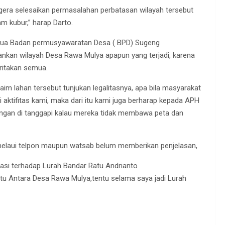
gera selesaikan permasalahan perbatasan wilayah tersebut
m kubur,” harap Darto.
tua Badan permusyawaratan Desa ( BPD) Sugeng
kan wilayah Desa Rawa Mulya apapun yang terjadi, karena
eritakan semua.
im lahan tersebut tunjukan legalitasnya, apa bila masyarakat
i aktifitas kami, maka dari itu kami juga berharap kepada APH
angan di tanggapi kalau mereka tidak membawa peta dan
ut melaui telpon maupun watsab belum memberikan penjelasan,
masi terhadap Lurah Bandar Ratu Andrianto
u Antara Desa Rawa Mulya,tentu selama saya jadi Lurah