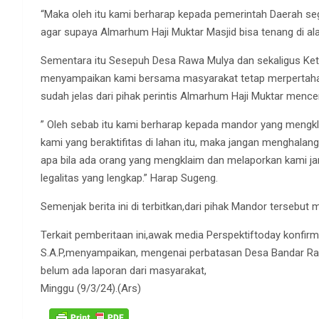
“Maka oleh itu kami berharap kepada pemerintah Daerah se
agar supaya Almarhum Haji Muktar Masjid bisa tenang di ala
Sementara itu Sesepuh Desa Rawa Mulya dan sekaligus Ke
menyampaikan kami bersama masyarakat tetap merpertahan
sudah jelas dari pihak perintis Almarhum Haji Muktar menc
” Oleh sebab itu kami berharap kepada mandor yang mengkla
kami yang beraktifitas di lahan itu, maka jangan menghalang
apa bila ada orang yang mengklaim dan melaporkan kami j
legalitas yang lengkap.” Harap Sugeng.
Semenjak berita ini di terbitkan,dari pihak Mandor terseb
Terkait pemberitaan ini,awak media Perspektiftoday konfir
S.A.P,menyampaikan, mengenai perbatasan Desa Bandar Rat
belum ada laporan dari masyarakat,
Minggu (9/3/24).(Ars)