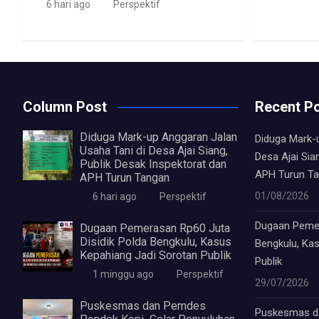
6 hari ago
Perspektif
Column Post
Recent P
Diduga Mark-up Anggaran Jalan
Diduga Mark-
Usaha Tani di Desa Ajai Siang,
Desa Ajai Sia
Publik Desak Inspektorat dan
APH Turun T
APH Turun Tangan
01/08/2026
6 hari ago
Perspektif
Dugaan Pemer
Dugaan Pemerasan Rp60 Juta
Disidik Polda Bengkulu, Kasus
Bengkulu, Ka
Kepahiang Jadi Sorotan Publik
Publik
1 minggu ago
Perspektif
29/07/2026
Puskesmas dan Pemdes
Puskesmas d