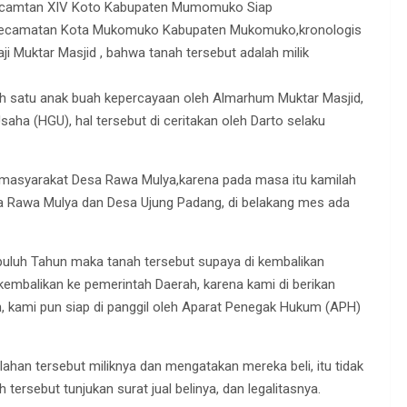
ecamtan XIV Koto Kabupaten Mumomuko Siap
 Kecamatan Kota Mukomuko Kabupaten Mukomuko,kronologis
i Muktar Masjid , bahwa tanah tersebut adalah milik
lah satu anak buah kepercayaan oleh Almarhum Muktar Masjid,
ha (HGU), hal tersebut di ceritakan oleh Darto selaku
k masyarakat Desa Rawa Mulya,karena pada masa itu kamilah
 Rawa Mulya dan Desa Ujung Padang, di belakang mes ada
puluh Tahun maka tanah tersebut supaya di kembalikan
embalikan ke pemerintah Daerah, karena kami di berikan
kami pun siap di panggil oleh Aparat Penegak Hukum (APH)
ahan tersebut miliknya dan mengatakan mereka beli, itu tidak
tersebut tunjukan surat jual belinya, dan legalitasnya.