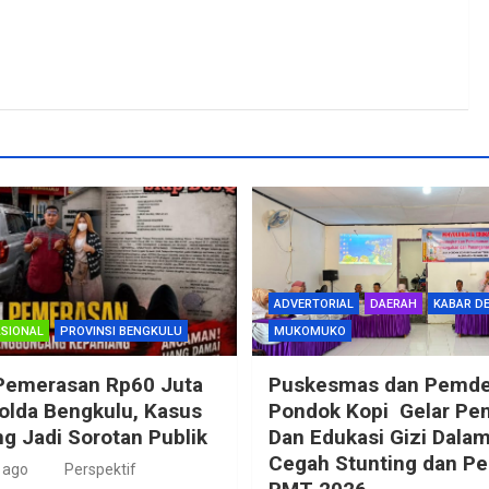
ADVERTORIAL
DAERAH
KABAR D
SIONAL
PROVINSI BENGKULU
MUKOMUKO
Pemerasan Rp60 Juta
Puskesmas dan Pemd
Polda Bengkulu, Kasus
Pondok Kopi Gelar Pe
g Jadi Sorotan Publik
Dan Edukasi Gizi Dala
Cegah Stunting dan P
 ago
Perspektif