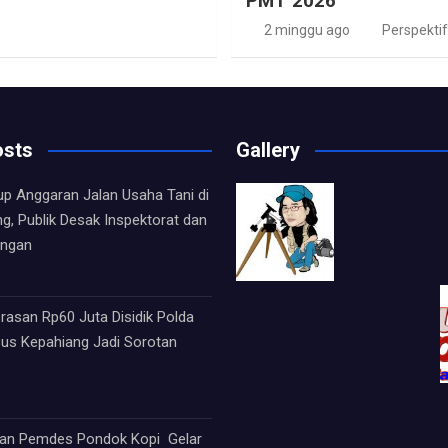
PMT 2026
2 minggu ago
Perspektif
osts
Gallery
up Anggaran Jalan Usaha Tani di
ng, Publik Desak Inspektorat dan
angan
asan Rp60 Juta Disidik Polda
sus Kepahiang Jadi Sorotan
an Pemdes Pondok Kopi Gelar