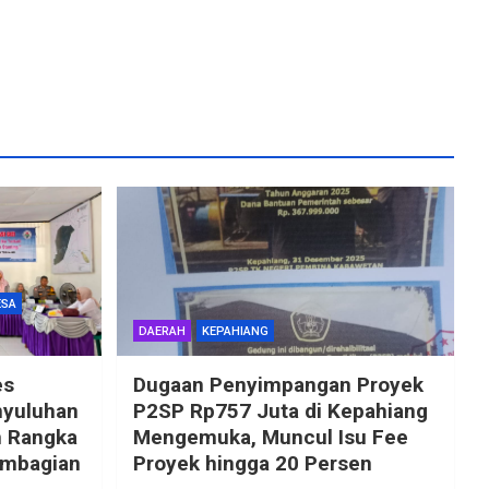
ESA
DAERAH
KEPAHIANG
es
Dugaan Penyimpangan Proyek
nyuluhan
P2SP Rp757 Juta di Kepahiang
m Rangka
Mengemuka, Muncul Isu Fee
embagian
Proyek hingga 20 Persen