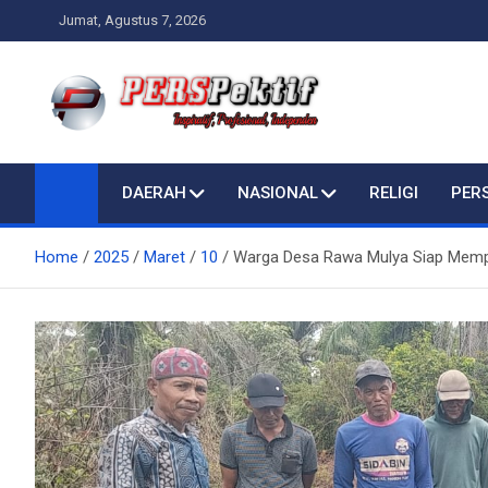
Skip
Jumat, Agustus 7, 2026
to
content
Perspektif.today
Ispiratif Profesional Independen
DAERAH
NASIONAL
RELIGI
PER
Home
2025
Maret
10
Warga Desa Rawa Mulya Siap Mempe