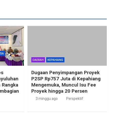
ESA
DAERAH
KEPAHIANG
es
Dugaan Penyimpangan Proyek
nyuluhan
P2SP Rp757 Juta di Kepahiang
m Rangka
Mengemuka, Muncul Isu Fee
embagian
Proyek hingga 20 Persen
3 minggu ago
Perspektif