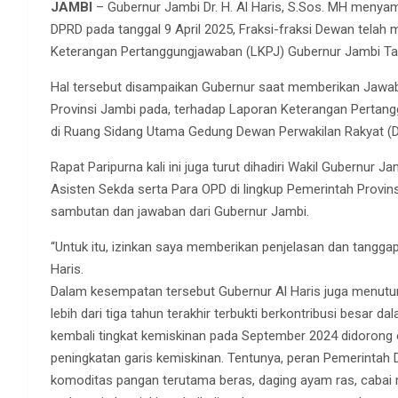
JAMBI
– Gubernur Jambi Dr. H. Al Haris, S.Sos. MH menya
DPRD pada tanggal 9 April 2025, Fraksi-fraksi Dewan tel
Keterangan Pertanggungjawaban (LKPJ) Gubernur Jambi Ta
Hal tersebut disampaikan Gubernur saat memberikan Jaw
Provinsi Jambi pada, terhadap Laporan Keterangan Pertan
di Ruang Sidang Utama Gedung Dewan Perwakilan Rakyat (DP
Rapat Paripurna kali ini juga turut dihadiri Wakil Gubernur J
Asisten Sekda serta Para OPD di lingkup Pemerintah Provin
sambutan dan jawaban dari Gubernur Jambi.
“Untuk itu, izinkan saya memberikan penjelasan dan tangga
Haris.
Dalam kesempatan tersebut Gubernur Al Haris juga menutu
lebih dari tiga tahun terakhir terbukti berkontribusi besar 
kembali tingkat kemiskinan pada September 2024 didorong o
peningkatan garis kemiskinan. Tentunya, peran Pemerintah
komoditas pangan terutama beras, daging ayam ras, cabai m