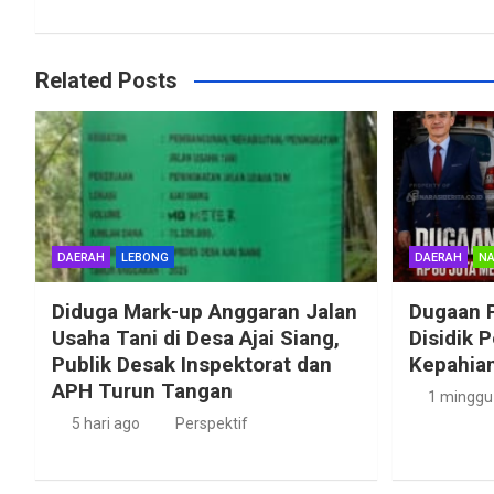
Related Posts
DAERAH
LEBONG
DAERAH
NA
Diduga Mark-up Anggaran Jalan
Dugaan 
Usaha Tani di Desa Ajai Siang,
Disidik 
Publik Desak Inspektorat dan
Kepahian
APH Turun Tangan
1 minggu
5 hari ago
Perspektif