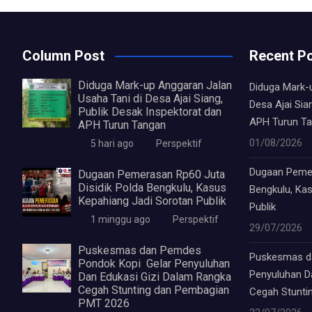
Column Post
Recent P
Diduga Mark-up Anggaran Jalan
Diduga Mark-
Usaha Tani di Desa Ajai Siang,
Desa Ajai Sia
Publik Desak Inspektorat dan
APH Turun T
APH Turun Tangan
01/08/2026
5 hari ago
Perspektif
Dugaan Pemer
Dugaan Pemerasan Rp60 Juta
Disidik Polda Bengkulu, Kasus
Bengkulu, Ka
Kepahiang Jadi Sorotan Publik
Publik
1 minggu ago
Perspektif
29/07/2026
Puskesmas dan Pemdes
Puskesmas d
Pondok Kopi Gelar Penyuluhan
Penyuluhan D
Dan Edukasi Gizi Dalam Rangka
Cegah Stunting dan Pembagian
Cegah Stunti
PMT 2026