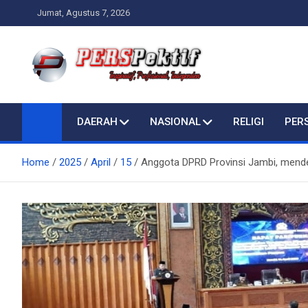
Skip
Jumat, Agustus 7, 2026
to
content
Perspektif.today
Ispiratif Profesional Independen
DAERAH
NASIONAL
RELIGI
PER
Home
2025
April
15
Anggota DPRD Provinsi Jambi, mende