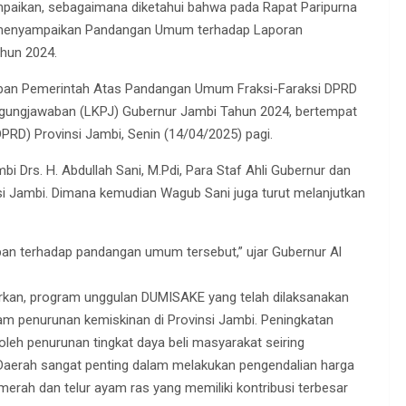
mpaikan, sebagaimana diketahui bahwa pada Rapat Paripurna
ah menyampaikan Pandangan Umum terhadap Laporan
hun 2024.
aban Pemerintah Atas Pandangan Umum Fraksi-Faraksi DPRD
ggungjawaban (LKPJ) Gubernur Jambi Tahun 2024, bertempat
RD) Provinsi Jambi, Senin (14/04/2025) pagi.
ambi Drs. H. Abdullah Sani, M.Pdi, Para Staf Ahli Gubernur dan
si Jambi. Dimana kemudian Wagub Sani juga turut melanjutkan
pan terhadap pandangan umum tersebut,” ujar Gubernur Al
rkan, program unggulan DUMISAKE yang telah dilaksanakan
dalam penurunan kemiskinan di Provinsi Jambi. Peningkatan
leh penurunan tingkat daya beli masyarakat seiring
 Daerah sangat penting dalam melakukan pengendalian harga
erah dan telur ayam ras yang memiliki kontribusi terbesar