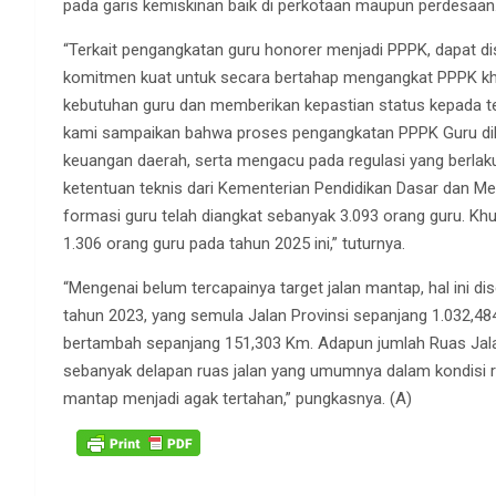
pada garis kemiskinan baik di perkotaan maupun perdesaan
“Terkait pengangkatan guru honorer menjadi PPPK, dapat d
komitmen kuat untuk secara bertahap mengangkat PPPK kh
kebutuhan guru dan memberikan kepastian status kepada te
kami sampaikan bahwa proses pengangkatan PPPK Guru 
keuangan daerah, serta mengacu pada regulasi yang berlak
ketentuan teknis dari Kementerian Pendidikan Dasar dan M
formasi guru telah diangkat sebanyak 3.093 orang guru. 
1.306 orang guru pada tahun 2025 ini,” tuturnya.
“Mengenai belum tercapainya target jalan mantap, hal ini d
tahun 2023, yang semula Jalan Provinsi sepanjang 1.032,48
bertambah sepanjang 151,303 Km. Adapun jumlah Ruas Jalan
sebanyak delapan ruas jalan yang umumnya dalam kondisi ru
mantap menjadi agak tertahan,” pungkasnya. (A)