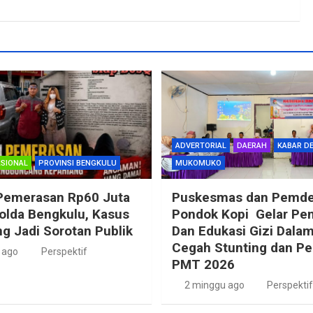
ADVERTORIAL
DAERAH
KABAR D
SIONAL
PROVINSI BENGKULU
MUKOMUKO
Pemerasan Rp60 Juta
Puskesmas dan Pemd
Polda Bengkulu, Kasus
Pondok Kopi Gelar Pe
g Jadi Sorotan Publik
Dan Edukasi Gizi Dala
Cegah Stunting dan P
 ago
Perspektif
PMT 2026
2 minggu ago
Perspektif