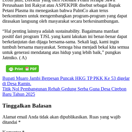
Perusahaan Inti Rakyat atau ASPEKPIR disebut sebagai Bapak
Petani Plasma itu menegaskan bahwa PalmCo akan terus
berkomitmen untuk mengembangkan program-program yang dapat
dirasakan langsung oleh masyarakat secara berkesinambungan.
“Hal penting lainnya adalah sustainability. Bagaimana manfaat
positif dari program TJSL yang kami lakukan ini benar-benar dapat
berkelanjutan dan dijaga bersama-sama. Sekali lagi, kami ingin
tumbuh bersama masyarakat. Semoga bisa menjadi bekal kita semua
untuk generasi mendatang atas hidup yang lebih baik,” pungkas
Jatmiko. ( A)
Navigasi
Bupati Muaro Jambi Berpesan Puncak HKG TP PKK Ke 53 digelar
di Desa Ramin.
pos
Titik Nol Pembangunan Rehab Gedung Serba Guna Desa Cirebon
Baru Tahun 2025
Tinggalkan Balasan
Alamat email Anda tidak akan dipublikasikan.
Ruas yang wajib
ditandai
*