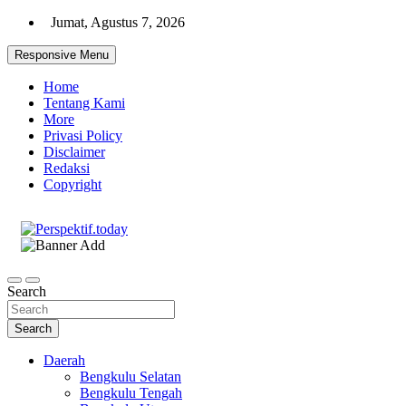
Skip
Jumat, Agustus 7, 2026
to
content
Responsive Menu
Home
Tentang Kami
More
Privasi Policy
Disclaimer
Redaksi
Copyright
Ispiratif Profesional Independen
Perspektif.today
Search
Search
Daerah
Bengkulu Selatan
Bengkulu Tengah