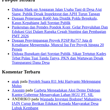
Diduga Mark-up Anggaran Jalan Usaha Tani di Desa Ajai
Siang, Publik Desak Inspektorat dan APH Turun Tangan
Dugaan Pemerasan Rp60 Juta Disidik Polda Bengkulu,
Kasus Kepahiang Jadi Sorotan Publik
Puskesmas dan Pemdes Pondok Kopi Gelar Penyuluhan Dan
Edukasi Gizi Dalam Rangka Cegah Stunting dan Pembagian
PMT 2026
Dugaan Penyimpangan Proyek P2SP Rp757 Juta di
Kepahiang Mengemuka, Muncul Isu Fee Proyek hingga 20
Persen
Diduga Bungkam dari Sorotan Publik, Sikap Tertutup Kades
Tebat Pulau Tuai Tanda Tanya, PKN dan Wartawan Desak
Transparansi Dana Desa
Komentar Terbaru
anak
pada
Peroleh Suara 811 Jeki Hariyanto Melenggang
Mulus
Anonim
pada
Garbeta Mengadakan Aksi Demo Didepan
Kantor Gubernur Menanyakan Lahan HGU PT. SIL
ANDRIKO
pada
Waspada Investasi Bodong! Mahasiswa
IAIN Curup Berikan Edukasi Kepada Masyarakat Desa
Lubuk Kembang