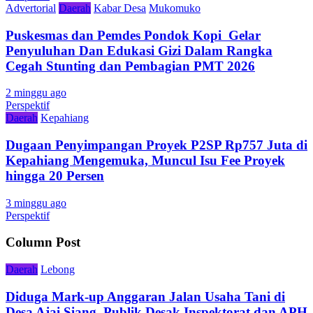
Advertorial
Daerah
Kabar Desa
Mukomuko
Puskesmas dan Pemdes Pondok Kopi Gelar
Penyuluhan Dan Edukasi Gizi Dalam Rangka
Cegah Stunting dan Pembagian PMT 2026
2 minggu ago
Perspektif
Daerah
Kepahiang
Dugaan Penyimpangan Proyek P2SP Rp757 Juta di
Kepahiang Mengemuka, Muncul Isu Fee Proyek
hingga 20 Persen
3 minggu ago
Perspektif
Column Post
Daerah
Lebong
Diduga Mark-up Anggaran Jalan Usaha Tani di
Desa Ajai Siang, Publik Desak Inspektorat dan APH