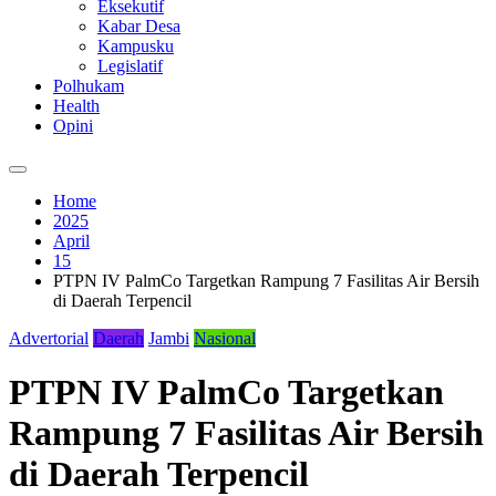
Eksekutif
Kabar Desa
Kampusku
Legislatif
Polhukam
Health
Opini
Home
2025
April
15
PTPN IV PalmCo Targetkan Rampung 7 Fasilitas Air Bersih
di Daerah Terpencil
Advertorial
Daerah
Jambi
Nasional
PTPN IV PalmCo Targetkan
Rampung 7 Fasilitas Air Bersih
di Daerah Terpencil