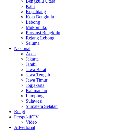
Bengkulu Utara
Kaur
Kepahiang
Kota Bengkulu
Lebong
Mukomuko
Provinsi Bengkulu
Rejang Lebong
Seluma
Nasional
Aceh
Jakarta
Jambi
Jawa Barat
Jawa Tengah
Jawa Timur
Jogjakarta
Kalimantan
Lampung
Sulawesi
Sumatera Selatan
Religi
PerspektifTV
Video
Advertorial