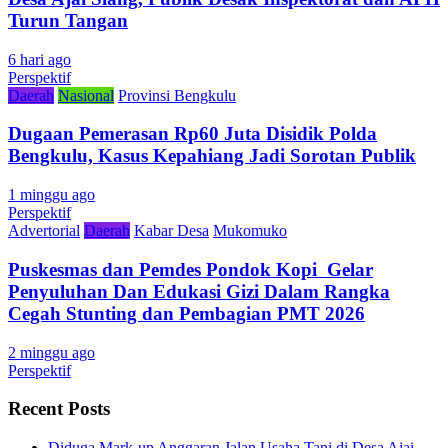
Turun Tangan
6 hari ago
Perspektif
Daerah
Nasional
Provinsi Bengkulu
Dugaan Pemerasan Rp60 Juta Disidik Polda
Bengkulu, Kasus Kepahiang Jadi Sorotan Publik
1 minggu ago
Perspektif
Advertorial
Daerah
Kabar Desa
Mukomuko
Puskesmas dan Pemdes Pondok Kopi Gelar
Penyuluhan Dan Edukasi Gizi Dalam Rangka
Cegah Stunting dan Pembagian PMT 2026
2 minggu ago
Perspektif
Recent Posts
Diduga Mark-up Anggaran Jalan Usaha Tani di Desa Ajai