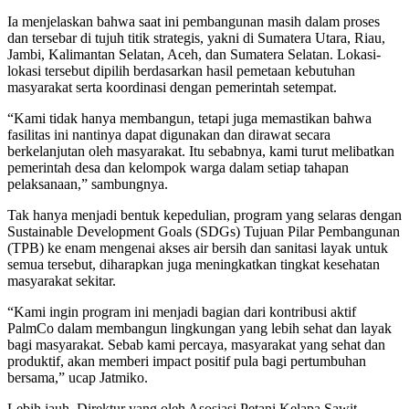
Ia menjelaskan bahwa saat ini pembangunan masih dalam proses
dan tersebar di tujuh titik strategis, yakni di Sumatera Utara, Riau,
Jambi, Kalimantan Selatan, Aceh, dan Sumatera Selatan. Lokasi-
lokasi tersebut dipilih berdasarkan hasil pemetaan kebutuhan
masyarakat serta koordinasi dengan pemerintah setempat.
“Kami tidak hanya membangun, tetapi juga memastikan bahwa
fasilitas ini nantinya dapat digunakan dan dirawat secara
berkelanjutan oleh masyarakat. Itu sebabnya, kami turut melibatkan
pemerintah desa dan kelompok warga dalam setiap tahapan
pelaksanaan,” sambungnya.
Tak hanya menjadi bentuk kepedulian, program yang selaras dengan
Sustainable Development Goals (SDGs) Tujuan Pilar Pembangunan
(TPB) ke enam mengenai akses air bersih dan sanitasi layak untuk
semua tersebut, diharapkan juga meningkatkan tingkat kesehatan
masyarakat sekitar.
“Kami ingin program ini menjadi bagian dari kontribusi aktif
PalmCo dalam membangun lingkungan yang lebih sehat dan layak
bagi masyarakat. Sebab kami percaya, masyarakat yang sehat dan
produktif, akan memberi impact positif pula bagi pertumbuhan
bersama,” ucap Jatmiko.
Lebih jauh, Direktur yang oleh Asosiasi Petani Kelapa Sawit