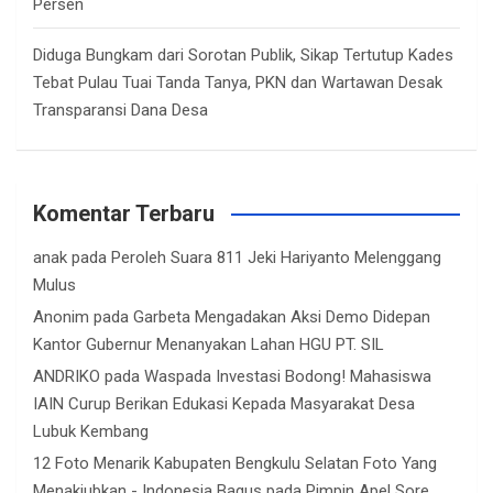
Persen
Diduga Bungkam dari Sorotan Publik, Sikap Tertutup Kades
Tebat Pulau Tuai Tanda Tanya, PKN dan Wartawan Desak
Transparansi Dana Desa
Komentar Terbaru
anak
pada
Peroleh Suara 811 Jeki Hariyanto Melenggang
Mulus
Anonim
pada
Garbeta Mengadakan Aksi Demo Didepan
Kantor Gubernur Menanyakan Lahan HGU PT. SIL
ANDRIKO
pada
Waspada Investasi Bodong! Mahasiswa
IAIN Curup Berikan Edukasi Kepada Masyarakat Desa
Lubuk Kembang
12 Foto Menarik Kabupaten Bengkulu Selatan Foto Yang
Menakjubkan - Indonesia Bagus
pada
Pimpin Apel Sore