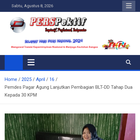
Skip
Sabtu, Agustus 8, 2026
to
content
Perspektif.today
Ispiratif Profesional Independen
Home
2025
April
16
Pemdes Pagar Agung Lanjutkan Pembagian BLT-DD Tahap Dua
Kepada 30 KPM