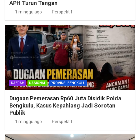
APH Turun Tangan
1 minggu ago
Perspektif
DAERAH
NASIONAL
PROVINSI BENGKULU
Dugaan Pemerasan Rp60 Juta Disidik Polda
Bengkulu, Kasus Kepahiang Jadi Sorotan
Publik
1 minggu ago
Perspektif