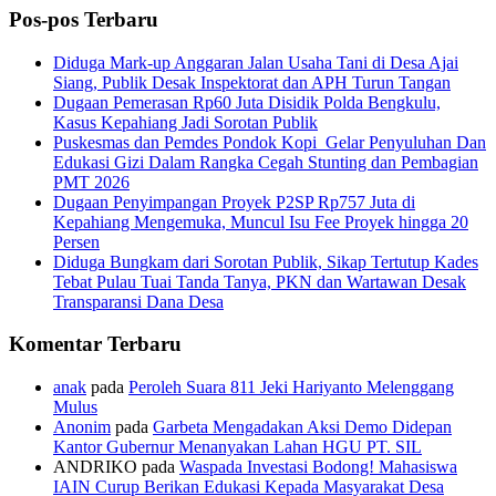
Pos-pos Terbaru
Diduga Mark-up Anggaran Jalan Usaha Tani di Desa Ajai
Siang, Publik Desak Inspektorat dan APH Turun Tangan
Dugaan Pemerasan Rp60 Juta Disidik Polda Bengkulu,
Kasus Kepahiang Jadi Sorotan Publik
Puskesmas dan Pemdes Pondok Kopi Gelar Penyuluhan Dan
Edukasi Gizi Dalam Rangka Cegah Stunting dan Pembagian
PMT 2026
Dugaan Penyimpangan Proyek P2SP Rp757 Juta di
Kepahiang Mengemuka, Muncul Isu Fee Proyek hingga 20
Persen
Diduga Bungkam dari Sorotan Publik, Sikap Tertutup Kades
Tebat Pulau Tuai Tanda Tanya, PKN dan Wartawan Desak
Transparansi Dana Desa
Komentar Terbaru
anak
pada
Peroleh Suara 811 Jeki Hariyanto Melenggang
Mulus
Anonim
pada
Garbeta Mengadakan Aksi Demo Didepan
Kantor Gubernur Menanyakan Lahan HGU PT. SIL
ANDRIKO
pada
Waspada Investasi Bodong! Mahasiswa
IAIN Curup Berikan Edukasi Kepada Masyarakat Desa