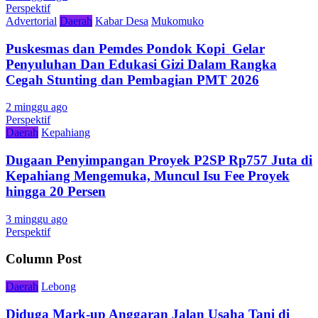
Perspektif
Advertorial
Daerah
Kabar Desa
Mukomuko
Puskesmas dan Pemdes Pondok Kopi Gelar
Penyuluhan Dan Edukasi Gizi Dalam Rangka
Cegah Stunting dan Pembagian PMT 2026
2 minggu ago
Perspektif
Daerah
Kepahiang
Dugaan Penyimpangan Proyek P2SP Rp757 Juta di
Kepahiang Mengemuka, Muncul Isu Fee Proyek
hingga 20 Persen
3 minggu ago
Perspektif
Column Post
Daerah
Lebong
Diduga Mark-up Anggaran Jalan Usaha Tani di