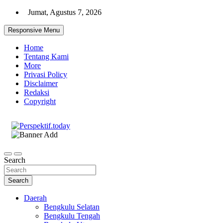
Skip
Jumat, Agustus 7, 2026
to
content
Responsive Menu
Home
Tentang Kami
More
Privasi Policy
Disclaimer
Redaksi
Copyright
Ispiratif Profesional Independen
Perspektif.today
Search
Search
Daerah
Bengkulu Selatan
Bengkulu Tengah