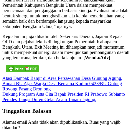
Pemerintah Kabupaten Bengkulu Utara dalam memperkuat
perencanaan dan penganggaran berbasis kinerja. Evaluasi ini adalah
bentuk sinergi untuk menghasilkan tata kelola pemerintahan yang
semakin baik dan berdampak langsung kepada masyarakat
kabupaten Bengkulu Utara,” ujarnya.
Kegiatan ini juga dihadiri oleh Sekertaris Daerah, Jajaran Kepala
OPD dan pejabat teknis di lingkungan Pemerintah Kabupaten
Bengkulu Utara. Exit Meeting ini diharapkan menjadi momentum
untuk memperkuat sinergi dalam mewujudkan pembangunan daerah
yang terencana, terukur, dan berkelanjutan.
[Wenda/Adv]
Navigasi
Atasi Dampak Banjir di Area Persawahan Desa Gunung Agung,
Bupati BU Ajak Warga Desa Bersama Kodim 0423/BU Gotong
pos
Royong Pasang Bronjong
Dukung Program Asta Cita Bapak Presiden RI Prabowo Subianto
Pemdes Tangsi Duren Gelar Acara Tanam Jagung.
Tinggalkan Balasan
Alamat email Anda tidak akan dipublikasikan.
Ruas yang wajib
ditandai
*