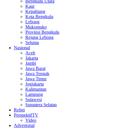
Bengkulu Utara
Kaur
Kepahiang
Kota Bengkulu
Lebong
Mukomuko
Provinsi Bengkulu
Rejang Lebong
Seluma
Nasional
Aceh
Jakarta
Jambi
Jawa Barat
Jawa Tengah
Jawa Timur
Jogjakarta
Kalimantan
Lampung
Sulawesi
Sumatera Selatan
Religi
PerspektifTV
Video
Advertorial