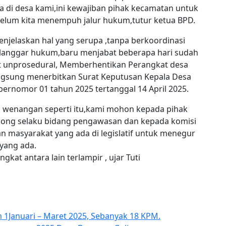
a di desa kami,ini kewajiban pihak kecamatan untuk
elum kita menempuh jalur hukum,tutur ketua BPD.
menjelaskan hal yang serupa ,tanpa berkoordinasi
langgar hukum,baru menjabat beberapa hari sudah
t unprosedural, Memberhentikan Perangkat desa
angsung menerbitkan Surat Keputusan Kepala Desa
bernomor 01 tahun 2025 tertanggal 14 April 2025.
 wenangan seperti itu,kami mohon kepada pihak
bong selaku bidang pengawasan dan kepada komisi
n masyarakat yang ada di legislatif untuk menegur
 yang ada.
at antara lain terlampir , ujar Tuti
 1Januari – Maret 2025, Sebanyak 18 KPM.