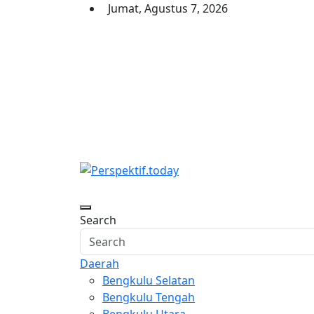
Skip
Jumat, Agustus 7, 2026
to
content
Perspektif.today
Ispiratif Profesional Independen
Search
Daerah
Bengkulu Selatan
Bengkulu Tengah
Bengkulu Utara