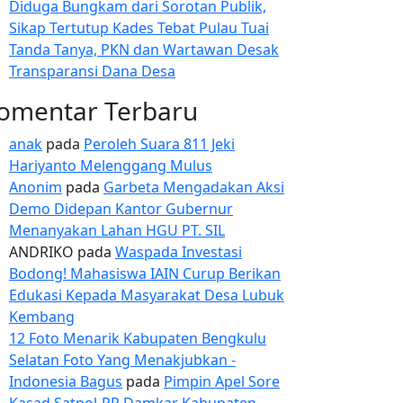
Diduga Bungkam dari Sorotan Publik,
Sikap Tertutup Kades Tebat Pulau Tuai
Tanda Tanya, PKN dan Wartawan Desak
Transparansi Dana Desa
omentar Terbaru
anak
pada
Peroleh Suara 811 Jeki
Hariyanto Melenggang Mulus
Anonim
pada
Garbeta Mengadakan Aksi
Demo Didepan Kantor Gubernur
Menanyakan Lahan HGU PT. SIL
ANDRIKO
pada
Waspada Investasi
Bodong! Mahasiswa IAIN Curup Berikan
Edukasi Kepada Masyarakat Desa Lubuk
Kembang
12 Foto Menarik Kabupaten Bengkulu
Selatan Foto Yang Menakjubkan -
Indonesia Bagus
pada
Pimpin Apel Sore
Kasad Satpol-PP Damkar Kabupaten