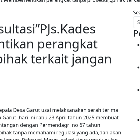
Se
ltasi”PJs.Kades
P
tikan perangkat
pihak terkait jangan
epala Desa Garut usai melaksanakan serah terima
sa Garut ,hari ini rabu 23 April tahun 2025 membuat
tentangan dengan Permendagri no 67 tahun
pihak tanpa memahami regulasi yang ada,dan akan
 Januari,Pebruari,Maret, selanjutnya untuk bulan