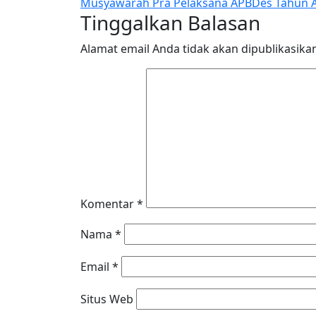
Musyawarah Pra Pelaksana APBDes Tahun A
pos
Tinggalkan Balasan
Alamat email Anda tidak akan dipublikasika
Komentar
*
Nama
*
Email
*
Situs Web