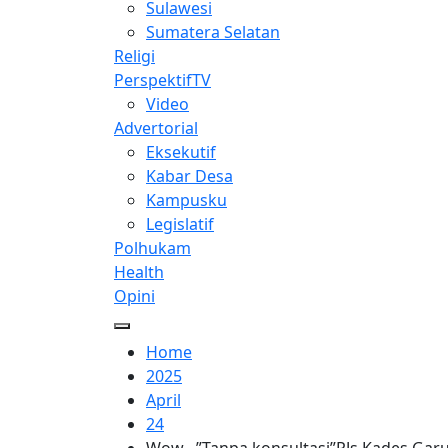
Sulawesi
Sumatera Selatan
Religi
PerspektifTV
Video
Advertorial
Eksekutif
Kabar Desa
Kampusku
Legislatif
Polhukam
Health
Opini
Home
2025
April
24
Wow…”Tanpa konsultasi”PJs.Kades Garut