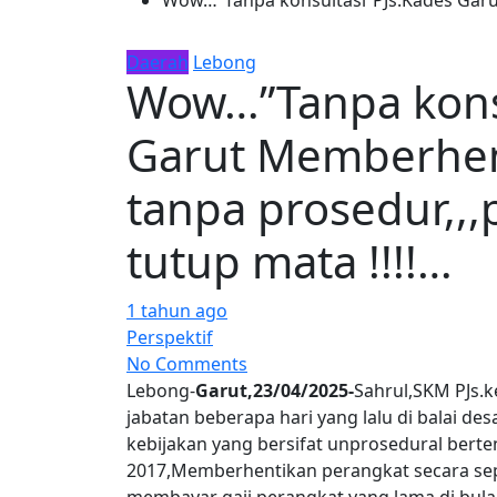
Daerah
Lebong
Wow…”Tanpa konsu
Garut Memberhen
tanpa prosedur,,,
tutup mata !!!!…
1 tahun ago
Perspektif
No Comments
Lebong-
Garut,23/04/2025-
Sahrul,SKM PJs.k
jabatan beberapa hari yang lalu di balai de
kebijakan yang bersifat unprosedural ber
2017,Memberhentikan perangkat secara se
membayar gaji perangkat yang lama di bulan