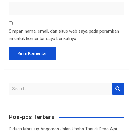
Simpan nama, email, dan situs web saya pada peramban
ini untuk komentar saya berikutnya.
S
e
a
r
c
Pos-pos Terbaru
h
Diduga Mark-up Anggaran Jalan Usaha Tani di Desa Ajai