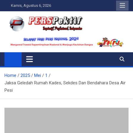
Skip
Kamis, Agustus 6, 2026
to
content
Perspektif.today
Ispiratif Profesional Independen
Home
2025
Mei
1
Jaksa Geledah Rumah Kades, Sekdes Dan Bendahara Desa Air
Pesi