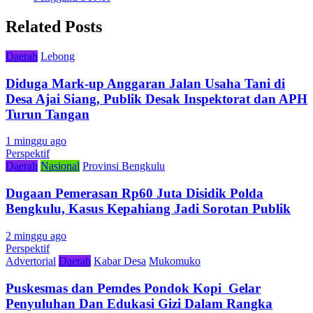
Related Posts
Daerah
Lebong
Diduga Mark-up Anggaran Jalan Usaha Tani di
Desa Ajai Siang, Publik Desak Inspektorat dan APH
Turun Tangan
1 minggu ago
Perspektif
Daerah
Nasional
Provinsi Bengkulu
Dugaan Pemerasan Rp60 Juta Disidik Polda
Bengkulu, Kasus Kepahiang Jadi Sorotan Publik
2 minggu ago
Perspektif
Advertorial
Daerah
Kabar Desa
Mukomuko
Puskesmas dan Pemdes Pondok Kopi Gelar
Penyuluhan Dan Edukasi Gizi Dalam Rangka