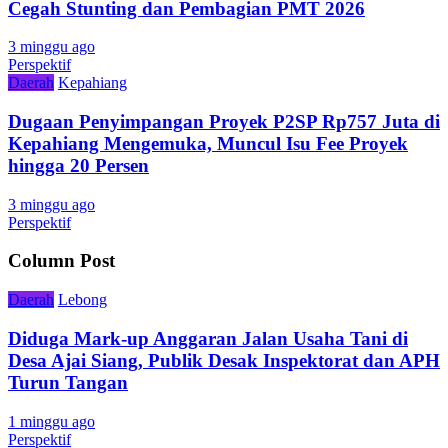
Cegah Stunting dan Pembagian PMT 2026
3 minggu ago
Perspektif
Daerah
Kepahiang
Dugaan Penyimpangan Proyek P2SP Rp757 Juta di
Kepahiang Mengemuka, Muncul Isu Fee Proyek
hingga 20 Persen
3 minggu ago
Perspektif
Column Post
Daerah
Lebong
Diduga Mark-up Anggaran Jalan Usaha Tani di
Desa Ajai Siang, Publik Desak Inspektorat dan APH
Turun Tangan
1 minggu ago
Perspektif