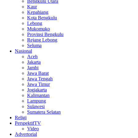
Bengkulu Utara
Kaur
Kepahiang
Kota Bengkulu
Lebong
Mukomuko
Provinsi Bengkulu
Rejang Lebong
Seluma
Nasional
Aceh
Jakarta
Jambi
Jawa Barat
Jawa Tengah
Jawa Timur
Jogjakarta
Kalimantan
Lampung
Sulawesi
Sumatera Selatan
Religi
PerspektifTV
Video
Advertorial