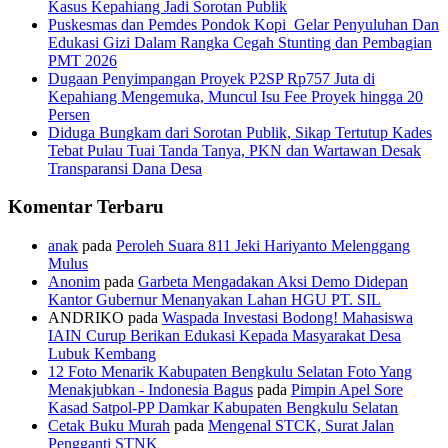
Kasus Kepahiang Jadi Sorotan Publik
Puskesmas dan Pemdes Pondok Kopi Gelar Penyuluhan Dan
Edukasi Gizi Dalam Rangka Cegah Stunting dan Pembagian
PMT 2026
Dugaan Penyimpangan Proyek P2SP Rp757 Juta di
Kepahiang Mengemuka, Muncul Isu Fee Proyek hingga 20
Persen
Diduga Bungkam dari Sorotan Publik, Sikap Tertutup Kades
Tebat Pulau Tuai Tanda Tanya, PKN dan Wartawan Desak
Transparansi Dana Desa
Komentar Terbaru
anak
pada
Peroleh Suara 811 Jeki Hariyanto Melenggang
Mulus
Anonim
pada
Garbeta Mengadakan Aksi Demo Didepan
Kantor Gubernur Menanyakan Lahan HGU PT. SIL
ANDRIKO
pada
Waspada Investasi Bodong! Mahasiswa
IAIN Curup Berikan Edukasi Kepada Masyarakat Desa
Lubuk Kembang
12 Foto Menarik Kabupaten Bengkulu Selatan Foto Yang
Menakjubkan - Indonesia Bagus
pada
Pimpin Apel Sore
Kasad Satpol-PP Damkar Kabupaten Bengkulu Selatan
Cetak Buku Murah
pada
Mengenal STCK, Surat Jalan
Pengganti STNK