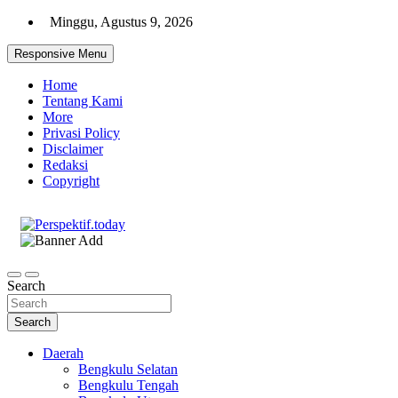
Skip
Minggu, Agustus 9, 2026
to
content
Responsive Menu
Home
Tentang Kami
More
Privasi Policy
Disclaimer
Redaksi
Copyright
Ispiratif Profesional Independen
Perspektif.today
Search
Search
Daerah
Bengkulu Selatan
Bengkulu Tengah