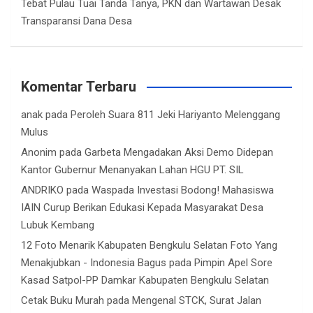
Tebat Pulau Tuai Tanda Tanya, PKN dan Wartawan Desak
Transparansi Dana Desa
Komentar Terbaru
anak
pada
Peroleh Suara 811 Jeki Hariyanto Melenggang
Mulus
Anonim
pada
Garbeta Mengadakan Aksi Demo Didepan
Kantor Gubernur Menanyakan Lahan HGU PT. SIL
ANDRIKO
pada
Waspada Investasi Bodong! Mahasiswa
IAIN Curup Berikan Edukasi Kepada Masyarakat Desa
Lubuk Kembang
12 Foto Menarik Kabupaten Bengkulu Selatan Foto Yang
Menakjubkan - Indonesia Bagus
pada
Pimpin Apel Sore
Kasad Satpol-PP Damkar Kabupaten Bengkulu Selatan
Cetak Buku Murah
pada
Mengenal STCK, Surat Jalan