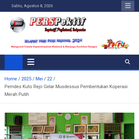
Skip
Sabtu, Agustus 8, 2026
to
content
Perspektif.today
Ispiratif Profesional Independen
Home
2025
Mei
22
Pemdes Kuto Rejo Gelar Musdessus Pembentukan Koperasi
Merah Putih