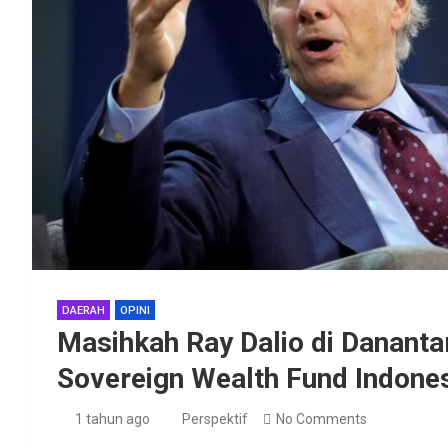
DAERAH
OPINI
Masihkah Ray Dalio di Dananta
Sovereign Wealth Fund Indone
1 tahun ago
Perspektif
No Comments