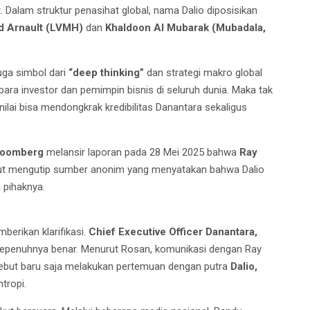
alam struktur penasihat global, nama Dalio diposisikan
d Arnault (LVMH)
dan
Khaldoon Al Mubarak (Mubadala,
uga simbol dari
“deep thinking”
dan strategi makro global
 para investor dan pemimpin bisnis di seluruh dunia. Maka tak
inilai bisa mendongkrak kredibilitas Danantara sekaligus
loomberg
melansir laporan pada 28 Mei 2025 bahwa
Ray
sebut mengutip sumber anonim yang menyatakan bahwa Dalio
i pihaknya.
berikan klarifikasi.
Chief Executive Officer Danantara,
sepenuhnya benar. Menurut Rosan, komunikasi dengan Ray
isebut baru saja melakukan pertemuan dengan putra
Dalio,
ntropi.