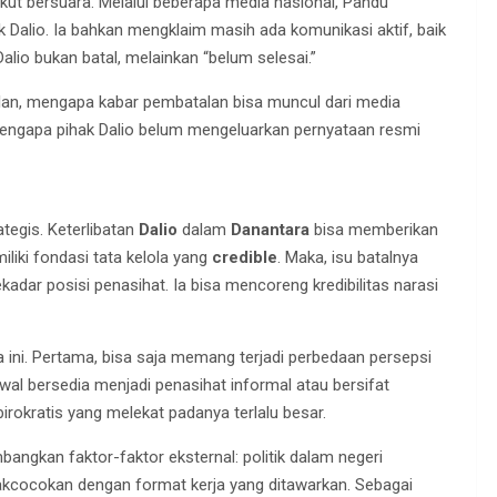
kut bersuara. Melalui beberapa media nasional, Pandu
Dalio. Ia bahkan mengklaim masih ada komunikasi aktif, baik
alio bukan batal, melainkan “belum selesai.”
alan, mengapa kabar pembatalan bisa muncul dari media
engapa pihak Dalio belum mengeluarkan pernyataan resmi
ategis. Keterlibatan
Dalio
dalam
Danantara
bisa memberikan
iliki fondasi tata kelola yang
credible
. Maka, isu batalnya
adar posisi penasihat. Ia bisa mencoreng kredibilitas narasi
ini. Pertama, bisa saja memang terjadi perbedaan persepsi
wal bersedia menjadi penasihat informal atau bersifat
okratis yang melekat padanya terlalu besar.
ngkan faktor-faktor eksternal: politik dalam negeri
idakcocokan dengan format kerja yang ditawarkan. Sebagai