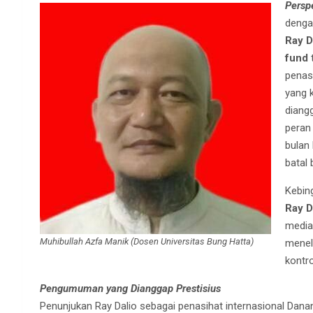
Perspe
denga
Ray D
fund
penas
yang 
diang
peran
bulan
batal
Kebin
Ray D
media
Muhibullah Azfa Manik (Dosen Universitas Bung Hatta)
menel
kontr
Pengumuman yang Dianggap Prestisius
Penunjukan Ray Dalio sebagai penasihat internasional Dan