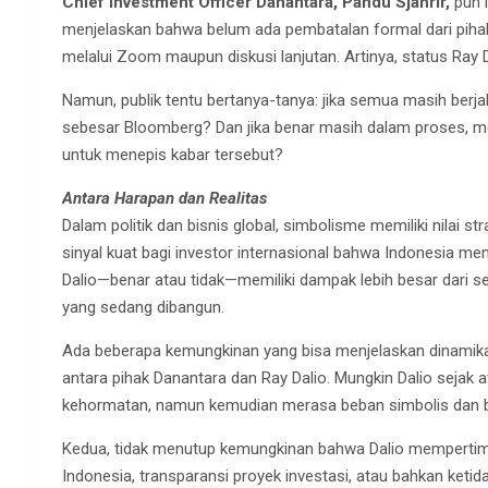
Chief Investment Officer Danantara, Pandu Sjahrir,
pun i
menjelaskan bahwa belum ada pembatalan formal dari pihak 
melalui Zoom maupun diskusi lanjutan. Artinya, status Ray D
Namun, publik tentu bertanya-tanya: jika semua masih berj
sebesar Bloomberg? Dan jika benar masih dalam proses, m
untuk menepis kabar tersebut?
Antara Harapan dan Realitas
Dalam politik dan bisnis global, simbolisme memiliki nilai str
sinyal kuat bagi investor internasional bahwa Indonesia mem
Dalio—benar atau tidak—memiliki dampak lebih besar dari sek
yang sedang dibangun.
Ada beberapa kemungkinan yang bisa menjelaskan dinamika 
antara pihak Danantara dan Ray Dalio. Mungkin Dalio sejak a
kehormatan, namun kemudian merasa beban simbolis dan bir
Kedua, tidak menutup kemungkinan bahwa Dalio mempertimba
Indonesia, transparansi proyek investasi, atau bahkan ket