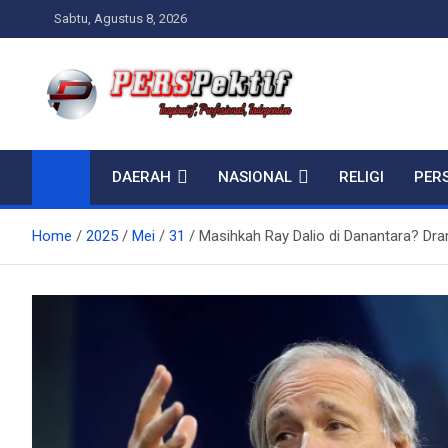
Skip
Sabtu, Agustus 8, 2026
to
content
Perspektif.today
Ispiratif Profesional Independen
DAERAH
NASIONAL
RELIGI
PER
Home
2025
Mei
31
Masihkah Ray Dalio di Danantara? Dra