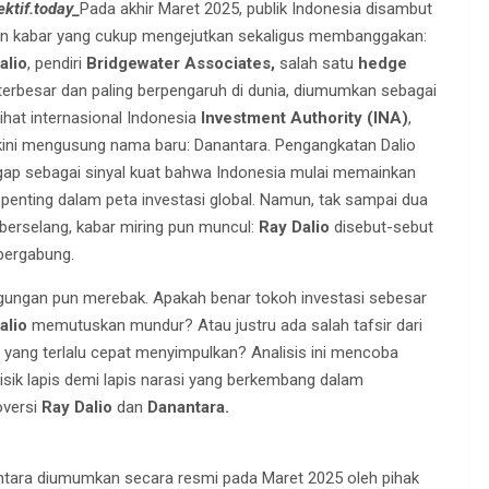
ktif.today_
Pada akhir Maret 2025, publik Indonesia disambut
n kabar yang cukup mengejutkan sekaligus membanggakan:
alio
, pendiri
Bridgewater Associates,
salah satu
hedge
terbesar dan paling berpengaruh di dunia, diumumkan sebagai
ihat internasional Indonesia
Investment Authority (INA)
,
kini mengusung nama baru: Danantara. Pengangkatan Dalio
gap sebagai sinyal kuat bahwa Indonesia mulai memainkan
 penting dalam peta investasi global. Namun, tak sampai dua
 berselang, kabar miring pun muncul:
Ray Dalio
disebut-sebut
 bergabung.
gungan pun merebak. Apakah benar tokoh investasi sebesar
alio
memutuskan mundur? Atau justru ada salah tafsir dari
 yang terlalu cepat menyimpulkan? Analisis ini mencoba
isik lapis demi lapis narasi yang berkembang dalam
oversi
Ray Dalio
dan
Danantara.
antara diumumkan secara resmi pada Maret 2025 oleh pihak