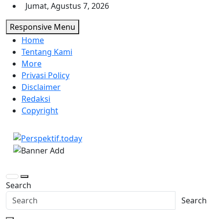
Skip
Jumat, Agustus 7, 2026
to
Responsive Menu
content
Home
Tentang Kami
More
Privasi Policy
Disclaimer
Redaksi
Copyright
Perspektif.today
Ispiratif Profesional Independen
Search
Search