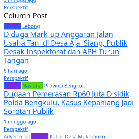
Perspektif
Column Post
Daerah
Lebong
Diduga Mark-up Anggaran Jalan
Usaha Tani di Desa Ajai Siang, Publik
Desak Inspektorat dan APH Turun
Tangan
6 hari ago
Perspektif
Daerah
Nasional
Provinsi Bengkulu
Dugaan Pemerasan Rp60 Juta Disidik
Polda Bengkulu, Kasus Kepahiang Jadi
Sorotan Publik
1 minggu ago
Perspektif
Advertorial
Daerah
Kabar Desa
Mukomuko