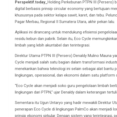
Perspektif.today_
Holding Perkebunan PTPN III (Persero) b
digital berbasis prinsip circular economy yang bertujuan m
khususnya pada sektor kelapa sawit, karet, dan tebu. Pelunc
Pagar Merbau, Regional II Sumatera Utara, akhir pekan lalu.
Aplikasi ini dirancang untuk mendukung efisiensi pengelol
residu kebun dan pabrik. Selain itu, Eco Cycle memungkink
limbah yang lebih akuntabel dan terintegrasi.
Direktur Utama PTPN III (Persero) Denaldy Mulino Mauna 
Cycle menjadi salah satu bagian dalam transformasi industri
menekankan bahwa teknologi ini selain sebagai alat bantu 
lingkungan, operasional, dan ekonomi dalam satu platform di
“Eco Cycle akan menjadi soko guru pengelolaan limbah berba
lingkungan dari PTPN,” ujar Denaldy dalam keterangan tertuli
Sementara itu Ugun Untaryo yang hadir mewakili Direktur
penerapan Eco Cycle di lingkungan PalmCo akan menjadi lom
prinsip ekonomi sirkular. Dengan sistem yang terintegrasi, p