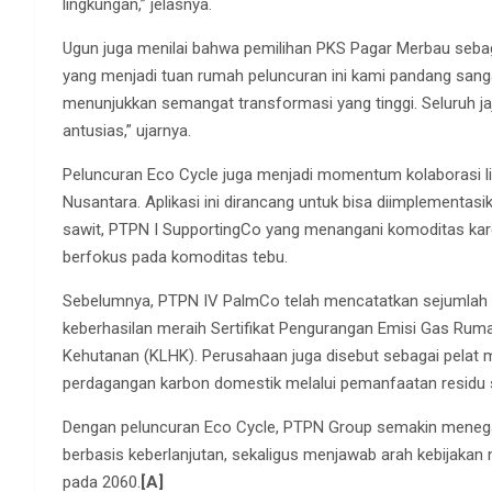
lingkungan,” jelasnya.
Ugun juga menilai bahwa pemilihan PKS Pagar Merbau sebag
yang menjadi tuan rumah peluncuran ini kami pandang sangat 
menunjukkan semangat transformasi yang tinggi. Seluruh jaja
antusias,” ujarnya.
Peluncuran Eco Cycle juga menjadi momentum kolaborasi li
Nusantara. Aplikasi ini dirancang untuk bisa diimplementa
sawit, PTPN I SupportingCo yang menangani komoditas karet
berfokus pada komoditas tebu.
Sebelumnya, PTPN IV PalmCo telah mencatatkan sejumlah 
keberhasilan meraih Sertifikat Pengurangan Emisi Gas Rum
Kehutanan (KLHK). Perusahaan juga disebut sebagai pelat 
perdagangan karbon domestik melalui pemanfaatan residu sa
Dengan peluncuran Eco Cycle, PTPN Group semakin meneg
berbasis keberlanjutan, sekaligus menjawab arah kebijakan
pada 2060.
[A]