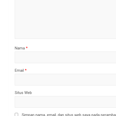
Nama
*
Email
*
Situs Web
Simpan nama, email, dan situs web saya pada peramban