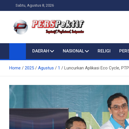
Skip
Sabtu, Agustus 8, 2026
to
content
Perspektif.today
Ispiratif Profesional Independen
DAERAH
NASIONAL
RELIGI
PER
Home
2025
Agustus
1
Luncurkan Aplikasi Eco Cycle, PT