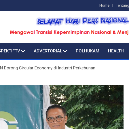
Home
Tentan
SPEKTIFTV
ADVERTORIAL
POLHUKAM
HEALTH
PN Dorong Circular Economy di Industri Perkebunan