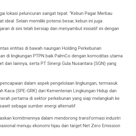
ai lokasi peluncuran sangat tepat. “Kebun Pagar Merbau
ideal. Selain memiliki potensi besar, kebun ini juga
ran di sini telah bersiap dan menyambut inisiatif ini dengan
ntas entitas di bawah naungan Holding Perkebunan
sikan di lingkungan PTPN baik PalmCo dengan komoditas utama
 dan lainnya, serta PT Sinergi Gula Nusantara (SGN) yang
pencapaian dalam aspek pengelolaan lingkungan, termasuk
ah Kaca (SPE-GRK) dari Kementerian Lingkungan Hidup dan
merah pertama di sektor perkebunan yang siap melangkah ke
wit sebagai sumber energi alternatif.
askan komitmennya dalam mendorong transformasi industri
 nasional menuju ekonomi hijau dan target Net Zero Emission