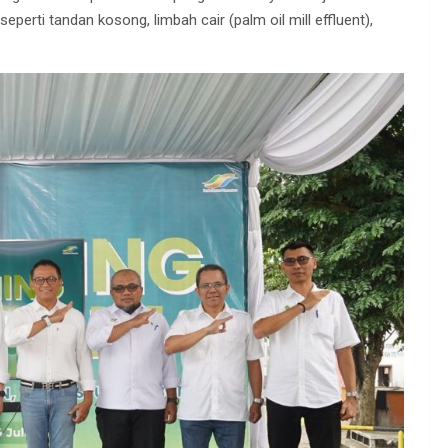
perti tandan kosong, limbah cair (palm oil mill effluent),