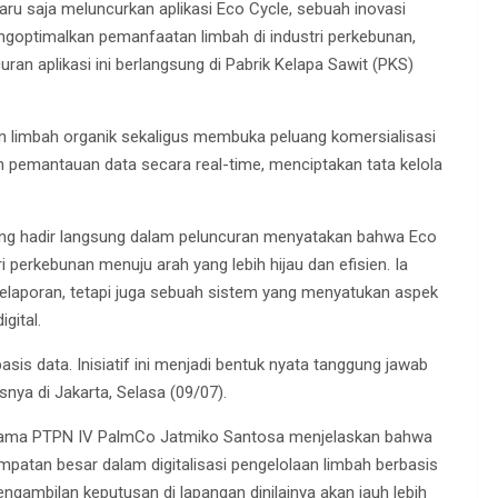
aru saja meluncurkan aplikasi Eco Cycle, sebuah inovasi
engoptimalkan pemanfaatan limbah di industri perkebunan,
uran aplikasi ini berlangsung di Pabrik Kelapa Sawit (PKS)
aan limbah organik sekaligus membuka peluang komersialisasi
an pemantauan data secara real-time, menciptakan tata kelola
yang hadir langsung dalam peluncuran menyatakan bahwa Eco
 perkebunan menuju arah yang lebih hijau dan efisien. Ia
pelaporan, tetapi juga sebuah sistem yang menyatukan aspek
gital.
sis data. Inisiatif ini menjadi bentuk nyata tanggung jawab
snya di Jakarta, Selasa (09/07).
 Utama PTPN IV PalmCo Jatmiko Santosa menjelaskan bahwa
patan besar dalam digitalisasi pengelolaan limbah berbasis
engambilan keputusan di lapangan dinilainya akan jauh lebih