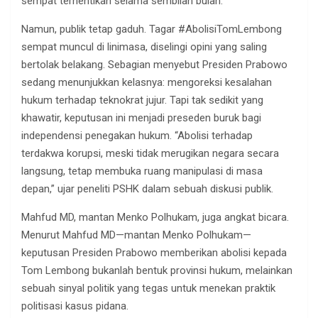
sempat terhentikan selama sembilan bulan.”
Namun, publik tetap gaduh. Tagar #AbolisiTomLembong
sempat muncul di linimasa, diselingi opini yang saling
bertolak belakang. Sebagian menyebut Presiden Prabowo
sedang menunjukkan kelasnya: mengoreksi kesalahan
hukum terhadap teknokrat jujur. Tapi tak sedikit yang
khawatir, keputusan ini menjadi preseden buruk bagi
independensi penegakan hukum. “Abolisi terhadap
terdakwa korupsi, meski tidak merugikan negara secara
langsung, tetap membuka ruang manipulasi di masa
depan,” ujar peneliti PSHK dalam sebuah diskusi publik.
Mahfud MD, mantan Menko Polhukam, juga angkat bicara.
Menurut Mahfud MD—mantan Menko Polhukam—
keputusan Presiden Prabowo memberikan abolisi kepada
Tom Lembong bukanlah bentuk provinsi hukum, melainkan
sebuah sinyal politik yang tegas untuk menekan praktik
politisasi kasus pidana.