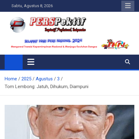
Skip
Sabtu, Agustus 8, 2026
to
content
Perspektif.today
Ispiratif Profesional Independen
Home
2025
Agustus
3
Tom Lembong: Jatuh, Dihukum, Diampuni