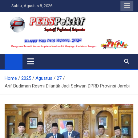
Skip
Sabtu, Agustus 8, 2026
to
content
Perspektif.today
Ispiratif Profesional Independen
Home
2025
Agustus
27
Arif Budiman Resmi Dilantik Jadi Sekwan DPRD Provinsi Jambi