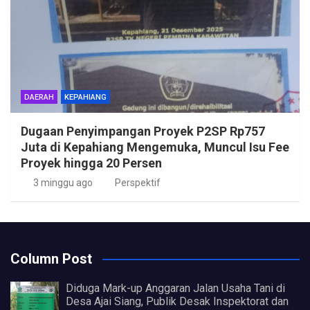
DAERAH
KEPAHIANG
Dugaan Penyimpangan Proyek P2SP Rp757
Juta di Kepahiang Mengemuka, Muncul Isu Fee
Proyek hingga 20 Persen
3 minggu ago
Perspektif
Column Post
Diduga Mark-up Anggaran Jalan Usaha Tani di
Desa Ajai Siang, Publik Desak Inspektorat dan