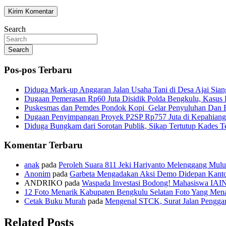
Search
Search
Pos-pos Terbaru
Diduga Mark-up Anggaran Jalan Usaha Tani di Desa Ajai Sian
Dugaan Pemerasan Rp60 Juta Disidik Polda Bengkulu, Kasus K
Puskesmas dan Pemdes Pondok Kopi Gelar Penyuluhan Dan 
Dugaan Penyimpangan Proyek P2SP Rp757 Juta di Kepahiang
Diduga Bungkam dari Sorotan Publik, Sikap Tertutup Kades 
Komentar Terbaru
anak
pada
Peroleh Suara 811 Jeki Hariyanto Melenggang Mulu
Anonim
pada
Garbeta Mengadakan Aksi Demo Didepan Kant
ANDRIKO
pada
Waspada Investasi Bodong! Mahasiswa IAI
12 Foto Menarik Kabupaten Bengkulu Selatan Foto Yang Mena
Cetak Buku Murah
pada
Mengenal STCK, Surat Jalan Pengg
Related Posts