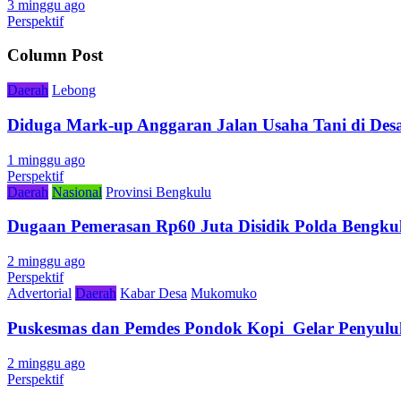
3 minggu ago
Perspektif
Column Post
Daerah
Lebong
Diduga Mark-up Anggaran Jalan Usaha Tani di Desa
1 minggu ago
Perspektif
Daerah
Nasional
Provinsi Bengkulu
Dugaan Pemerasan Rp60 Juta Disidik Polda Bengkul
2 minggu ago
Perspektif
Advertorial
Daerah
Kabar Desa
Mukomuko
Puskesmas dan Pemdes Pondok Kopi Gelar Penyulu
2 minggu ago
Perspektif