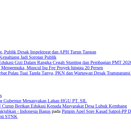
g, Publik Desak Inspektorat dan APH Turun Tangan
epahiang Jadi Sorotan Publik
Edukasi Gizi Dalam Rangka Cegah Stunting dan Pembagian PMT 202
 Mengemuka, Muncul Isu Fee Proyek hingga 20 Persen
Tebat Pulau Tuai Tanda Tanya, PKN dan Wartawan Desak Transparans
s
or Gubernur Menanyakan Lahan HGU PT. SIL
N Curup Berikan Edukasi Kepada Masyarakat Desa Lubuk Kembang
kjubkan - Indonesia Bagus
pada
Pimpin Apel Sore Kasad Satpol-PP 
anti STNK