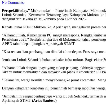
No Comments
Perspektiftoday,” Mukomuko
— Pemerintah Kabupaten Mukomuko 
Lubuk Selandak Kecamatan Teramang Jaya Kabupaten Mukomuko Prop
diangkut dari Jakarta ke Mukomuko pada Oktober 2025.
Kepala Dinas PUPR Mukomuko, Apriansyah, mengatakan proses penga
“Alhamdulillah, Kementerian PU sangat merespons. Rangka jembatan
Perubahan 2025,” Setelah rangka tiba di Mukomuko, tahap pembangun
APBD tahun depan.pungkas Apriansyah ST.MT
“Kita rencanakan pembangunan dimulai tahun depan. Prosesnya menca
Jembatan Lubuk Selandak bukan sekadar infrastruktur. Bagi sekitar 50
“Alhamdulillah dengan upaya yang cukup panjang, akhirnya anggaran
Jakarta untuk memastikan dan meyakinkan pihak Kementerian PU ba
“Selama ini, warga kesulitan menyeberang ke pusat kecamatan. Meng
Dengan kehadiran jembatan ini, pemerintah berharap mobilitas warga 
“Jembatan ini sangat penting bagi warga Lubuk Selandak, termasuk a
Apriansyah ST.MT
(Arios Santoso)