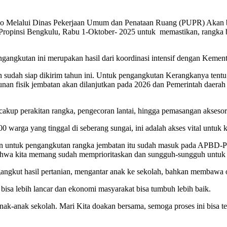
Melalui Dinas Pekerjaan Umum dan Penataan Ruang (PUPR) Akan b
insi Bengkulu, Rabu 1-Oktober- 2025 untuk memastikan, rangka baj
ngkutan ini merupakan hasil dari koordinasi intensif dengan Kemen
 sudah siap dikirim tahun ini. Untuk pengangkutan Kerangkanya tent
an fisik jembatan akan dilanjutkan pada 2026 dan Pemerintah daerah 
kup perakitan rangka, pengecoran lantai, hingga pemasangan aksesor
0 warga yang tinggal di seberang sungai, ini adalah akses vital untuk k
 untuk pengangkutan rangka jembatan itu sudah masuk pada APBD-P 20
hwa kita memang sudah memprioritaskan dan sungguh-sungguh untuk 
angkut hasil pertanian, mengantar anak ke sekolah, bahkan membawa o
bisa lebih lancar dan ekonomi masyarakat bisa tumbuh lebih baik.
nak-anak sekolah. Mari Kita doakan bersama, semoga proses ini bisa te