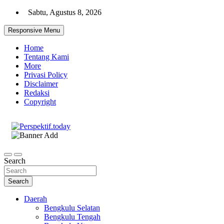
Skip
Sabtu, Agustus 8, 2026
to
content
Responsive Menu
Home
Tentang Kami
More
Privasi Policy
Disclaimer
Redaksi
Copyright
Ispiratif Profesional Independen
Perspektif.today
Search
Search
Daerah
Bengkulu Selatan
Bengkulu Tengah