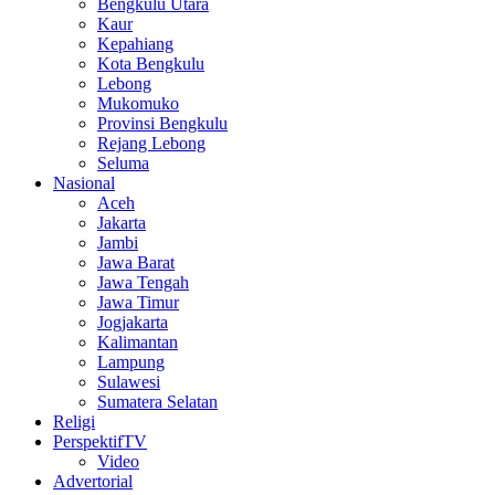
Bengkulu Utara
Kaur
Kepahiang
Kota Bengkulu
Lebong
Mukomuko
Provinsi Bengkulu
Rejang Lebong
Seluma
Nasional
Aceh
Jakarta
Jambi
Jawa Barat
Jawa Tengah
Jawa Timur
Jogjakarta
Kalimantan
Lampung
Sulawesi
Sumatera Selatan
Religi
PerspektifTV
Video
Advertorial