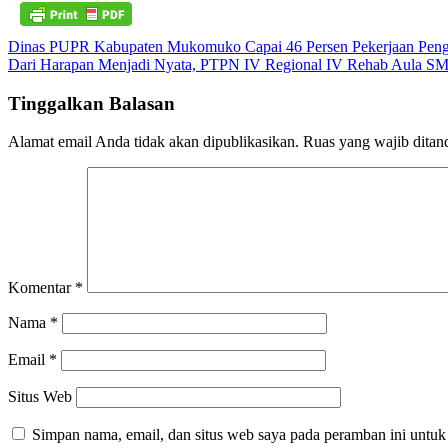
Navigasi
Dinas PUPR Kabupaten Mukomuko Capai 46 Persen Pekerjaan Pengas
Dari Harapan Menjadi Nyata, PTPN IV Regional IV Rehab Aula S
pos
Tinggalkan Balasan
Alamat email Anda tidak akan dipublikasikan.
Ruas yang wajib ditan
Komentar
*
Nama
*
Email
*
Situs Web
Simpan nama, email, dan situs web saya pada peramban ini untuk