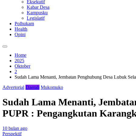
Eksekutif
Kabar Desa
Kampusku
Legislatif
Polhukam
Health
Opini
Home
2025
Oktober
2
Sudah Lama Menanti, Jembatan Penghubung Desa Lubuk Selan
Advertorial
Daerah
Mukomuko
Sudah Lama Menanti, Jembatan
PUPR : Pengangkutan Karangka
10 bulan ago
Perspektif