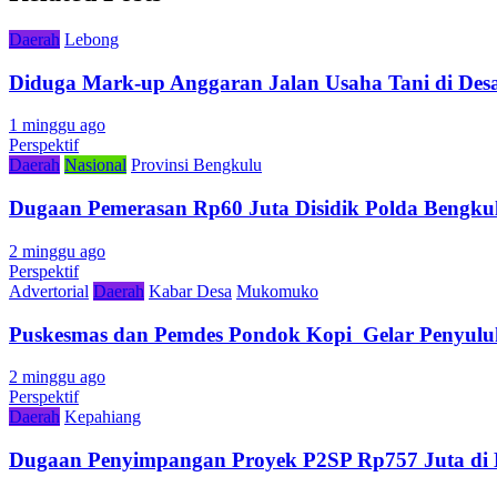
Daerah
Lebong
Diduga Mark-up Anggaran Jalan Usaha Tani di Desa
1 minggu ago
Perspektif
Daerah
Nasional
Provinsi Bengkulu
Dugaan Pemerasan Rp60 Juta Disidik Polda Bengkul
2 minggu ago
Perspektif
Advertorial
Daerah
Kabar Desa
Mukomuko
Puskesmas dan Pemdes Pondok Kopi Gelar Penyulu
2 minggu ago
Perspektif
Daerah
Kepahiang
Dugaan Penyimpangan Proyek P2SP Rp757 Juta di 