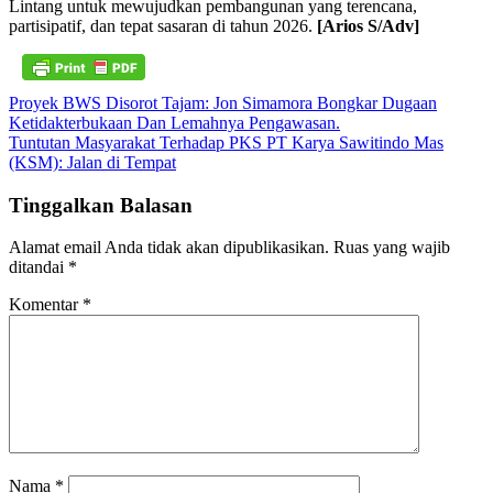
Lintang untuk mewujudkan pembangunan yang terencana,
partisipatif, dan tepat sasaran di tahun 2026.
[Arios S/Adv]
Navigasi
Proyek BWS Disorot Tajam: Jon Simamora Bongkar Dugaan
Ketidakterbukaan Dan Lemahnya Pengawasan.
pos
Tuntutan Masyarakat Terhadap PKS PT Karya Sawitindo Mas
(KSM): Jalan di Tempat
Tinggalkan Balasan
Alamat email Anda tidak akan dipublikasikan.
Ruas yang wajib
ditandai
*
Komentar
*
Nama
*