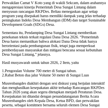
Perwakilan Camat V Koto yang di wakili Sekcam, dalam arahannya
mengapresiasi kinerja Pemerintah Desa Sungai Lintang dalam
menyusun rancangan RKPDes. Beliau menegaskan agar setiap
program yang disepakati harus memiliki dampak yang jelas terhadap
peningkatan Indeks Desa Membangun (IDM) dan target Sustainable
Development Goals (SDGs) Desa.
Sementara itu, Pendamping Desa Sungai Lintang memberikan
penekanan teknis terkait regulasi Dana Desa 2026. “Pemerintah
Desa harus memastikan bahwa alokasi Dana Desa tidak hanya
berorientasi pada pembangunan fisik, tetapi juga memperkuat
pemberdayaan masyarakat dan mitigasi bencana sesuai kebutuhan
Desa Sungai Lintang,” jelasnya.
Hasil musyawarah untuk tahun 2026, 2 Item, yaitu
1.Pengoralan Volume 700 meter di Sungai tabun.
2.Rabat Beton dua jalur Volume 50 meter di Sungai Luas
Musrenbangdes diakhiri dengan sesi diskusi yang berjalan interaktif
dan menghasilkan kesepakatan akhir terhadap Rancangan RKPDes
Tahun 2026 yang akan segera ditetapkan menjadi Peraturan Desa.
Kesepakatan ini ditandai dengan penandatanganan Berita Acara
Musrenbangdes oleh Kepala Desa, Ketua BPD, dan perwakilan
peserta, sebagai komitmen bersama seluruh elemen Desa Sungai