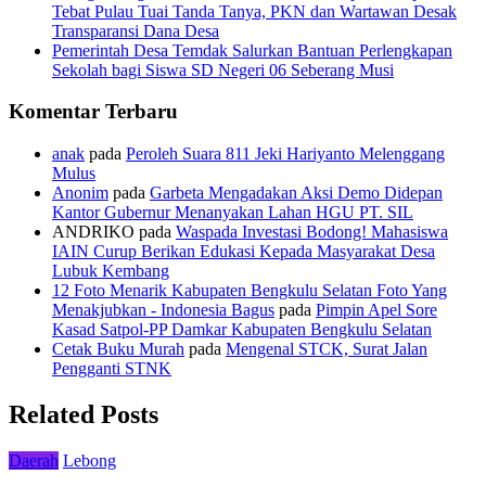
Tebat Pulau Tuai Tanda Tanya, PKN dan Wartawan Desak
Transparansi Dana Desa
Pemerintah Desa Temdak Salurkan Bantuan Perlengkapan
Sekolah bagi Siswa SD Negeri 06 Seberang Musi
Komentar Terbaru
anak
pada
Peroleh Suara 811 Jeki Hariyanto Melenggang
Mulus
Anonim
pada
Garbeta Mengadakan Aksi Demo Didepan
Kantor Gubernur Menanyakan Lahan HGU PT. SIL
ANDRIKO
pada
Waspada Investasi Bodong! Mahasiswa
IAIN Curup Berikan Edukasi Kepada Masyarakat Desa
Lubuk Kembang
12 Foto Menarik Kabupaten Bengkulu Selatan Foto Yang
Menakjubkan - Indonesia Bagus
pada
Pimpin Apel Sore
Kasad Satpol-PP Damkar Kabupaten Bengkulu Selatan
Cetak Buku Murah
pada
Mengenal STCK, Surat Jalan
Pengganti STNK
Related Posts
Daerah
Lebong