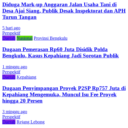
Diduga Mark-up Anggaran Jalan Usaha Tani di
Desa Ajai Siang, Publik Desak Inspektorat dan APH
Turun Tangan
5 hari ago
Perspektif
Daerah
Nasional
Provinsi Bengkulu
Dugaan Pemerasan Rp60 Juta Disidik Polda
Bengkulu, Kasus Kepahiang Jadi Sorotan Publik
1 minggu ago
Perspektif
Daerah
Kepahiang
Dugaan Penyimpangan Proyek P2SP Rp757 Juta di
Kepahiang Mengemuka, Muncul Isu Fee Proyek
hingga 20 Persen
3 minggu ago
Perspektif
Daerah
Rejang Lebong