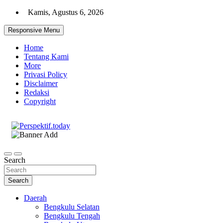
Skip
Kamis, Agustus 6, 2026
to
content
Responsive Menu
Home
Tentang Kami
More
Privasi Policy
Disclaimer
Redaksi
Copyright
Ispiratif Profesional Independen
Perspektif.today
Search
Search
Daerah
Bengkulu Selatan
Bengkulu Tengah