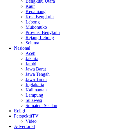
Bengkulu Utara
Kaur
Kepahiang
Kota Bengkulu
Lebong
Mukomuko
Provinsi Bengkulu
Rejang Lebong
Seluma
Nasional
Aceh
Jakarta
Jambi
Jawa Barat
Jawa Tengah
Jawa Timur
Jogjakarta
Kalimantan
Lampung
Sulawesi
Sumatera Selatan
Religi
PerspektifTV
Video
Advertorial