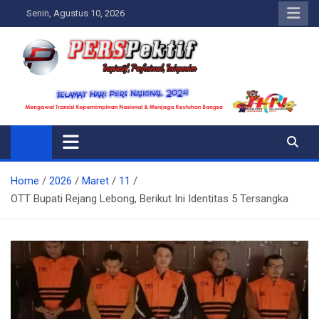
Skip
Senin, Agustus 10, 2026
to
content
Perspektif.today
Ispiratif Profesional Independen
Home
2026
Maret
11
OTT Bupati Rejang Lebong, Berikut Ini Identitas 5 Tersangka