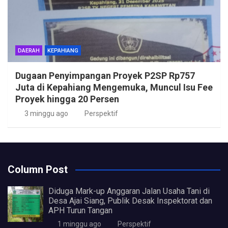
DAERAH
KEPAHIANG
Dugaan Penyimpangan Proyek P2SP Rp757
Juta di Kepahiang Mengemuka, Muncul Isu Fee
Proyek hingga 20 Persen
3 minggu ago
Perspektif
Column Post
Diduga Mark-up Anggaran Jalan Usaha Tani di
Desa Ajai Siang, Publik Desak Inspektorat dan
APH Turun Tangan
1 minggu ago
Perspektif