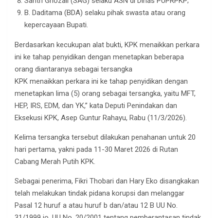
Santri Ghozali (SAG) selaku ASN di Dinas PUPRPKP;
B. Daditama (BDA) selaku pihak swasta atau orang
kepercayaan Bupati.
Berdasarkan kecukupan alat bukti, KPK menaikkan perkara
ini ke tahap penyidikan dengan menetapkan beberapa
orang diantaranya sebagai tersangka
KPK menaikkan perkara ini ke tahap penyidikan dengan
menetapkan lima (5) orang sebagai tersangka, yaitu MFT,
HEP, IRS, EDM, dan YK,” kata Deputi Penindakan dan
Eksekusi KPK, Asep Guntur Rahayu, Rabu (11/3/2026).
Kelima tersangka tersebut dilakukan penahanan untuk 20
hari pertama, yakni pada 11-30 Maret 2026 di Rutan
Cabang Merah Putih KPK.
Sebagai penerima, Fikri Thobari dan Hary Eko disangkakan
telah melakukan tindak pidana korupsi dan melanggar
Pasal 12 huruf a atau huruf b dan/atau 12 B UU No.
31/1999 jo. UU No. 20/2001 tentang pemberantasan tindak