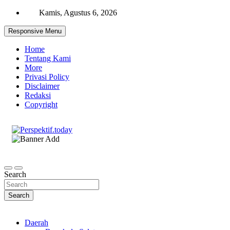
Skip
Kamis, Agustus 6, 2026
to
content
Responsive Menu
Home
Tentang Kami
More
Privasi Policy
Disclaimer
Redaksi
Copyright
Ispiratif Profesional Independen
Perspektif.today
Search
Search
Daerah