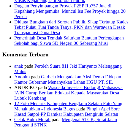
Kasus Kepahiang Jadi Sorotan Publik
Dugaan Penyimpangan Proyek P2SP Rp757 Juta di
Kepahiang Mengemuka, Muncul Isu Fee Proyek hingga 20
Persen
Diduga Bungkam dari Sorotan Publik, Sikap Tertutup Kades
Tebat Pulau Tuai Tanda Tanya, PKN dan Wartawan Desak
Transparansi Dana Desa
Pemerintah Desa Temdak Salurkan Bantuan Perlengkapan
Sekolah bagi Siswa SD Negeri 06 Seberang Musi
Komentar Terbaru
anak
pada
Peroleh Suara 811 Jeki Hariyanto Melenggang
Mulus
Anonim
pada
Garbeta Mengadakan Aksi Demo Didepan
Kantor Gubernur Menanyakan Lahan HGU PT. SIL
ANDRIKO
pada
Waspada Investasi Bodong! Mahasiswa
IAIN Curup Berikan Edukasi Kepada Masyarakat Desa
Lubuk Kembang
12 Foto Menarik Kabupaten Bengkulu Selatan Foto Yang
Menakjubkan - Indonesia Bagus
pada
Pimpin Apel Sore
Kasad Satpol-PP Damkar Kabupaten Bengkulu Selatan
Cetak Buku Murah
pada
Mengenal STCK, Surat Jalan
Pengganti STNK