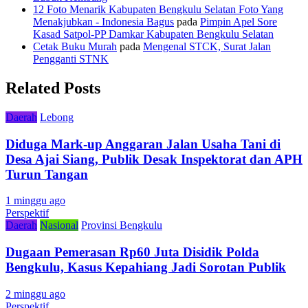
12 Foto Menarik Kabupaten Bengkulu Selatan Foto Yang
Menakjubkan - Indonesia Bagus
pada
Pimpin Apel Sore
Kasad Satpol-PP Damkar Kabupaten Bengkulu Selatan
Cetak Buku Murah
pada
Mengenal STCK, Surat Jalan
Pengganti STNK
Related Posts
Daerah
Lebong
Diduga Mark-up Anggaran Jalan Usaha Tani di
Desa Ajai Siang, Publik Desak Inspektorat dan APH
Turun Tangan
1 minggu ago
Perspektif
Daerah
Nasional
Provinsi Bengkulu
Dugaan Pemerasan Rp60 Juta Disidik Polda
Bengkulu, Kasus Kepahiang Jadi Sorotan Publik
2 minggu ago
Perspektif