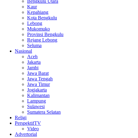
Bengkulu Utara
Kaur
Kepahiang
Kota Bengkulu
Lebong
Mukomuko
Provinsi Bengkulu
Rejang Lebong
Seluma
Nasional
Aceh
Jakarta
Jambi
Jawa Barat
Jawa Tengah
Jawa Timur
Jogjakarta
Kalimantan
Lampung
Sulawesi
Sumatera Selatan
Religi
PerspektifTV
Video
Advertorial