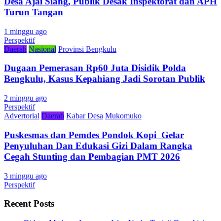
Desa Ajai Siang, Publik Desak Inspektorat dan APH
Turun Tangan
1 minggu ago
Perspektif
Daerah
Nasional
Provinsi Bengkulu
Dugaan Pemerasan Rp60 Juta Disidik Polda
Bengkulu, Kasus Kepahiang Jadi Sorotan Publik
2 minggu ago
Perspektif
Advertorial
Daerah
Kabar Desa
Mukomuko
Puskesmas dan Pemdes Pondok Kopi Gelar
Penyuluhan Dan Edukasi Gizi Dalam Rangka
Cegah Stunting dan Pembagian PMT 2026
3 minggu ago
Perspektif
Recent Posts