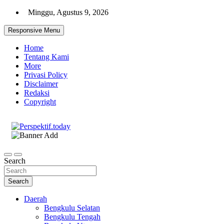
Skip
Minggu, Agustus 9, 2026
to
content
Responsive Menu
Home
Tentang Kami
More
Privasi Policy
Disclaimer
Redaksi
Copyright
Ispiratif Profesional Independen
Perspektif.today
Search
Search
Daerah
Bengkulu Selatan
Bengkulu Tengah