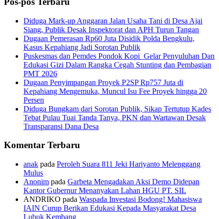
Pos-pos Terbaru
Diduga Mark-up Anggaran Jalan Usaha Tani di Desa Ajai
Siang, Publik Desak Inspektorat dan APH Turun Tangan
Dugaan Pemerasan Rp60 Juta Disidik Polda Bengkulu,
Kasus Kepahiang Jadi Sorotan Publik
Puskesmas dan Pemdes Pondok Kopi Gelar Penyuluhan Dan
Edukasi Gizi Dalam Rangka Cegah Stunting dan Pembagian
PMT 2026
Dugaan Penyimpangan Proyek P2SP Rp757 Juta di
Kepahiang Mengemuka, Muncul Isu Fee Proyek hingga 20
Persen
Diduga Bungkam dari Sorotan Publik, Sikap Tertutup Kades
Tebat Pulau Tuai Tanda Tanya, PKN dan Wartawan Desak
Transparansi Dana Desa
Komentar Terbaru
anak
pada
Peroleh Suara 811 Jeki Hariyanto Melenggang
Mulus
Anonim
pada
Garbeta Mengadakan Aksi Demo Didepan
Kantor Gubernur Menanyakan Lahan HGU PT. SIL
ANDRIKO
pada
Waspada Investasi Bodong! Mahasiswa
IAIN Curup Berikan Edukasi Kepada Masyarakat Desa
Lubuk Kembang