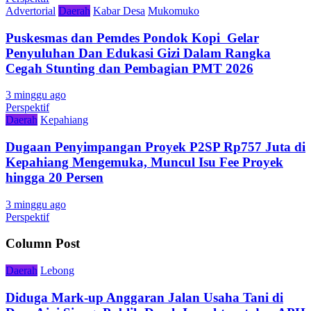
Advertorial
Daerah
Kabar Desa
Mukomuko
Puskesmas dan Pemdes Pondok Kopi Gelar
Penyuluhan Dan Edukasi Gizi Dalam Rangka
Cegah Stunting dan Pembagian PMT 2026
3 minggu ago
Perspektif
Daerah
Kepahiang
Dugaan Penyimpangan Proyek P2SP Rp757 Juta di
Kepahiang Mengemuka, Muncul Isu Fee Proyek
hingga 20 Persen
3 minggu ago
Perspektif
Column Post
Daerah
Lebong
Diduga Mark-up Anggaran Jalan Usaha Tani di