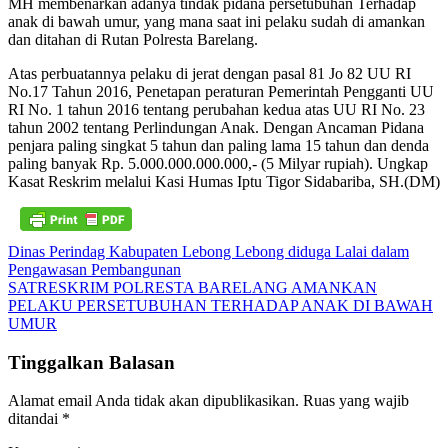
MH membenarkan adanya tindak pidana persetubuhan Terhadap
anak di bawah umur, yang mana saat ini pelaku sudah di amankan
dan ditahan di Rutan Polresta Barelang.
Atas perbuatannya pelaku di jerat dengan pasal 81 Jo 82 UU RI
No.17 Tahun 2016, Penetapan peraturan Pemerintah Pengganti UU
RI No. 1 tahun 2016 tentang perubahan kedua atas UU RI No. 23
tahun 2002 tentang Perlindungan Anak. Dengan Ancaman Pidana
penjara paling singkat 5 tahun dan paling lama 15 tahun dan denda
paling banyak Rp. 5.000.000.000.000,- (5 Milyar rupiah). Ungkap
Kasat Reskrim melalui Kasi Humas Iptu Tigor Sidabariba, SH.(DM)
Navigasi
Dinas Perindag Kabupaten Lebong Lebong diduga Lalai dalam
Pengawasan Pembangunan
pos
SATRESKRIM POLRESTA BARELANG AMANKAN
PELAKU PERSETUBUHAN TERHADAP ANAK DI BAWAH
UMUR
Tinggalkan Balasan
Alamat email Anda tidak akan dipublikasikan.
Ruas yang wajib
ditandai
*