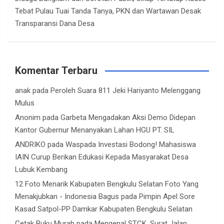
Tebat Pulau Tuai Tanda Tanya, PKN dan Wartawan Desak
Transparansi Dana Desa
Komentar Terbaru
anak
pada
Peroleh Suara 811 Jeki Hariyanto Melenggang
Mulus
Anonim
pada
Garbeta Mengadakan Aksi Demo Didepan
Kantor Gubernur Menanyakan Lahan HGU PT. SIL
ANDRIKO
pada
Waspada Investasi Bodong! Mahasiswa
IAIN Curup Berikan Edukasi Kepada Masyarakat Desa
Lubuk Kembang
12 Foto Menarik Kabupaten Bengkulu Selatan Foto Yang
Menakjubkan - Indonesia Bagus
pada
Pimpin Apel Sore
Kasad Satpol-PP Damkar Kabupaten Bengkulu Selatan
Cetak Buku Murah
pada
Mengenal STCK, Surat Jalan