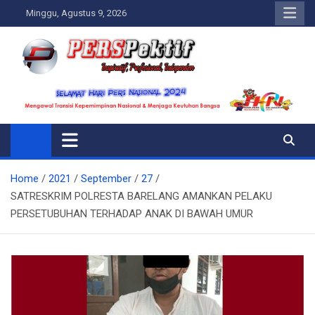
Skip
Minggu, Agustus 9, 2026
to
content
Perspektif.today
Ispiratif Profesional Independen
Home
2021
September
27
SATRESKRIM POLRESTA BARELANG AMANKAN PELAKU
PERSETUBUHAN TERHADAP ANAK DI BAWAH UMUR