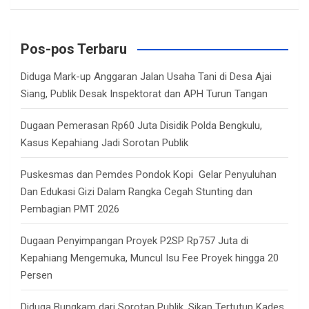
a
r
c
Pos-pos Terbaru
h
Diduga Mark-up Anggaran Jalan Usaha Tani di Desa Ajai
Siang, Publik Desak Inspektorat dan APH Turun Tangan
Dugaan Pemerasan Rp60 Juta Disidik Polda Bengkulu,
Kasus Kepahiang Jadi Sorotan Publik
Puskesmas dan Pemdes Pondok Kopi Gelar Penyuluhan
Dan Edukasi Gizi Dalam Rangka Cegah Stunting dan
Pembagian PMT 2026
Dugaan Penyimpangan Proyek P2SP Rp757 Juta di
Kepahiang Mengemuka, Muncul Isu Fee Proyek hingga 20
Persen
Diduga Bungkam dari Sorotan Publik, Sikap Tertutup Kades