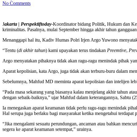
No Comments
J
akarta | Perspektiftoday-
Koordinator bidang Politik, Hukum dan K
kriminalitas. Pasalnya, mulai September hingga akhir tahun gangguan
Menanggapi hal itu, Kadiv Humas Polri Irjen Argo Yuwono menyat
“Tentu (
di akhir tahun
) kami upayakan terus tindakan
Preemtive
,
Prev
Argo menyatakan pihaknya tidak akan ragu-ragu menindak pihak ya
Aparat kepolisian, kata Argo, juga tidak akan terburu-buru dalam men
Sebelumnya, Mahfud MD meminta aparat kepolisian dan intelijen lebi
“Pada masa sekarang yang biasanya kalau menjelang akhir tahun atau d
dengan sebaik-baiknya,” ujar Mahfud dalam keterangannya, Sabtu (25
Ia menegaskan aparat keamanan tidak perlu ragu-ragu menindak pih
Hal serupa juga berlaku bagi masyarakat ketika mengetahui terdapat
“Jika mengalami sesuatu perundungan, ancaman atau bahkan mencurig
segera ke aparat keamanan setempat,” urainya.