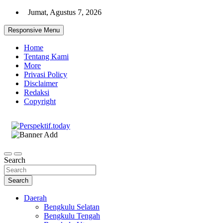
Skip
Jumat, Agustus 7, 2026
to
content
Responsive Menu
Home
Tentang Kami
More
Privasi Policy
Disclaimer
Redaksi
Copyright
Ispiratif Profesional Independen
Perspektif.today
Search
Search
Daerah
Bengkulu Selatan
Bengkulu Tengah