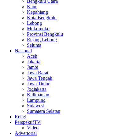
Bengkulu Utara
Kaur
Kepahiang
Kota Bengkulu
Lebong
Mukomuko
Provinsi Bengkulu
Rejang Lebong
Seluma
Nasional
Aceh
Jakarta
Jambi
Jawa Barat
Jawa Tengah
Jawa Timur
Jogjakarta
Kalimantan
Lampung
Sulawesi
Sumatera Selatan
Religi
PerspektifTV
Video
Advertorial