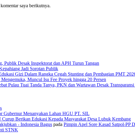
 komentar saya berikutnya.
g, Publik Desak Inspektorat dan APH Turun Tangan
epahiang Jadi Sorotan Publik
Edukasi Gizi Dalam Rangka Cegah Stunting dan Pembagian PMT 202
 Mengemuka, Muncul Isu Fee Proyek hingga 20 Persen
Tebat Pulau Tuai Tanda Tanya, PKN dan Wartawan Desak Transparans
s
or Gubernur Menanyakan Lahan HGU PT. SIL
N Curup Berikan Edukasi Kepada Masyarakat Desa Lubuk Kembang
kjubkan - Indonesia Bagus
pada
Pimpin Apel Sore Kasad Satpol-PP 
anti STNK