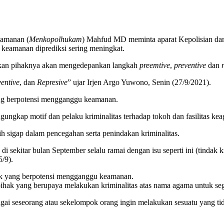
eamanan (
Menkopolhukam
) Mahfud MD meminta aparat Kepolisian dan 
 keamanan diprediksi sering meningkat.
akan pihaknya akan mengedepankan langkah
preemtive
,
preventive
dan
entive
, dan
Represive
” ujar Irjen Argo Yuwono, Senin (27/9/2021).
ng berpotensi mengganggu keamanan.
gungkap motif dan pelaku kriminalitas terhadap tokoh dan fasilitas ke
h sigap dalam pencegahan serta penindakan kriminalitas.
i sekitar bulan September selalu ramai dengan isu seperti ini (tindak
/9).
ak yang berpotensi mengganggu keamanan.
 pihak yang berupaya melakukan kriminalitas atas nama agama untuk s
ai seseorang atau sekelompok orang ingin melakukan sesuatu yang ti