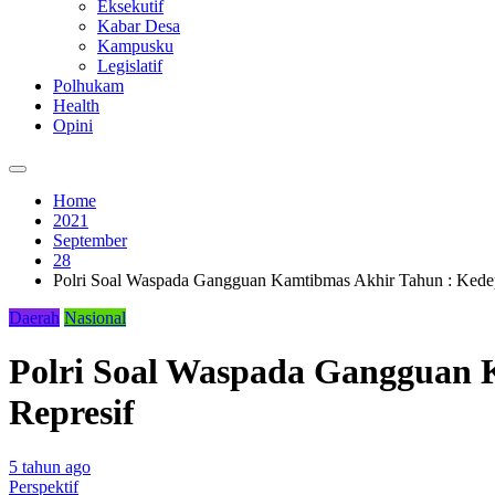
Eksekutif
Kabar Desa
Kampusku
Legislatif
Polhukam
Health
Opini
Home
2021
September
28
Polri Soal Waspada Gangguan Kamtibmas Akhir Tahun : Kedepa
Daerah
Nasional
Polri Soal Waspada Gangguan K
Represif
5 tahun ago
Perspektif