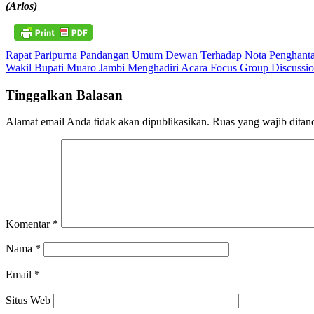
(Arios)
Navigasi
Rapat Paripurna Pandangan Umum Dewan Terhadap Nota Penghant
Wakil Bupati Muaro Jambi Menghadiri Acara Focus Group Discussi
pos
Tinggalkan Balasan
Alamat email Anda tidak akan dipublikasikan.
Ruas yang wajib ditan
Komentar
*
Nama
*
Email
*
Situs Web