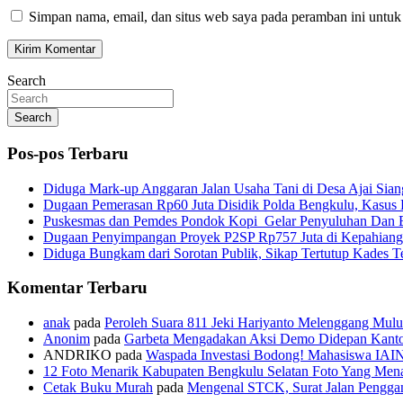
Simpan nama, email, dan situs web saya pada peramban ini untuk
Search
Search
Pos-pos Terbaru
Diduga Mark-up Anggaran Jalan Usaha Tani di Desa Ajai Sian
Dugaan Pemerasan Rp60 Juta Disidik Polda Bengkulu, Kasus K
Puskesmas dan Pemdes Pondok Kopi Gelar Penyuluhan Dan 
Dugaan Penyimpangan Proyek P2SP Rp757 Juta di Kepahiang
Diduga Bungkam dari Sorotan Publik, Sikap Tertutup Kades 
Komentar Terbaru
anak
pada
Peroleh Suara 811 Jeki Hariyanto Melenggang Mulu
Anonim
pada
Garbeta Mengadakan Aksi Demo Didepan Kant
ANDRIKO
pada
Waspada Investasi Bodong! Mahasiswa IAI
12 Foto Menarik Kabupaten Bengkulu Selatan Foto Yang Mena
Cetak Buku Murah
pada
Mengenal STCK, Surat Jalan Pengg