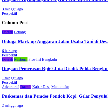
3 minggu ago
Perspektif
Column Post
Daerah
Lebong
Diduga Mark-up Anggaran Jalan Usaha Tani di Desa
6 hari ago
Perspektif
Daerah
Nasional
Provinsi Bengkulu
Dugaan Pemerasan Rp60 Juta Disidik Polda Bengkul
1 minggu ago
Perspektif
Advertorial
Daerah
Kabar Desa
Mukomuko
Puskesmas dan Pemdes Pondok Kopi Gelar Penyulu
2 minggu ago