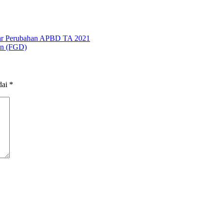
ar Perubahan APBD TA 2021
on (FGD)
dai
*