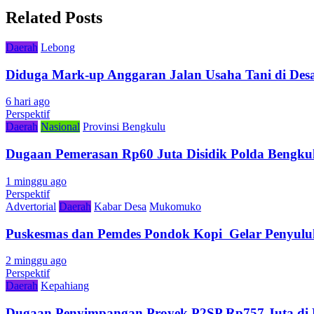
Related Posts
Daerah
Lebong
Diduga Mark-up Anggaran Jalan Usaha Tani di Desa
6 hari ago
Perspektif
Daerah
Nasional
Provinsi Bengkulu
Dugaan Pemerasan Rp60 Juta Disidik Polda Bengkul
1 minggu ago
Perspektif
Advertorial
Daerah
Kabar Desa
Mukomuko
Puskesmas dan Pemdes Pondok Kopi Gelar Penyulu
2 minggu ago
Perspektif
Daerah
Kepahiang
Dugaan Penyimpangan Proyek P2SP Rp757 Juta di 