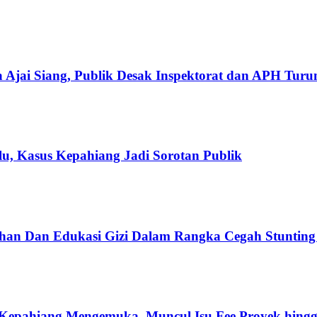
 Ajai Siang, Publik Desak Inspektorat dan APH Tur
u, Kasus Kepahiang Jadi Sorotan Publik
han Dan Edukasi Gizi Dalam Rangka Cegah Stuntin
Kepahiang Mengemuka, Muncul Isu Fee Proyek hingg