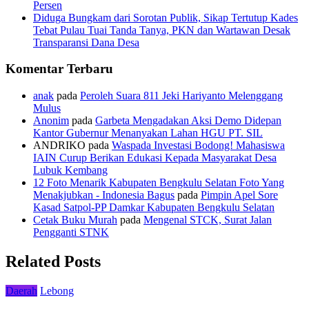
Persen
Diduga Bungkam dari Sorotan Publik, Sikap Tertutup Kades
Tebat Pulau Tuai Tanda Tanya, PKN dan Wartawan Desak
Transparansi Dana Desa
Komentar Terbaru
anak
pada
Peroleh Suara 811 Jeki Hariyanto Melenggang
Mulus
Anonim
pada
Garbeta Mengadakan Aksi Demo Didepan
Kantor Gubernur Menanyakan Lahan HGU PT. SIL
ANDRIKO
pada
Waspada Investasi Bodong! Mahasiswa
IAIN Curup Berikan Edukasi Kepada Masyarakat Desa
Lubuk Kembang
12 Foto Menarik Kabupaten Bengkulu Selatan Foto Yang
Menakjubkan - Indonesia Bagus
pada
Pimpin Apel Sore
Kasad Satpol-PP Damkar Kabupaten Bengkulu Selatan
Cetak Buku Murah
pada
Mengenal STCK, Surat Jalan
Pengganti STNK
Related Posts
Daerah
Lebong