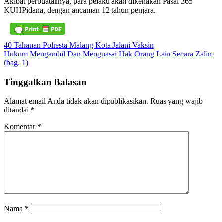
Akibat perbuatannya, para pelaku akan dikenakan Pasal 365
KUHPidana, dengan ancaman 12 tahun penjara.
Navigasi
40 Tahanan Polresta Malang Kota Jalani Vaksin
Hukum Mengambil Dan Menguasai Hak Orang Lain Secara Zalim
pos
(bag. 1)
Tinggalkan Balasan
Alamat email Anda tidak akan dipublikasikan.
Ruas yang wajib
ditandai
*
Komentar
*
Nama
*