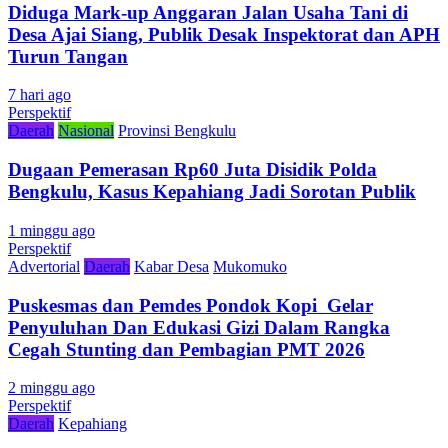
Diduga Mark-up Anggaran Jalan Usaha Tani di
Desa Ajai Siang, Publik Desak Inspektorat dan APH
Turun Tangan
7 hari ago
Perspektif
Daerah
Nasional
Provinsi Bengkulu
Dugaan Pemerasan Rp60 Juta Disidik Polda
Bengkulu, Kasus Kepahiang Jadi Sorotan Publik
1 minggu ago
Perspektif
Advertorial
Daerah
Kabar Desa
Mukomuko
Puskesmas dan Pemdes Pondok Kopi Gelar
Penyuluhan Dan Edukasi Gizi Dalam Rangka
Cegah Stunting dan Pembagian PMT 2026
2 minggu ago
Perspektif
Daerah
Kepahiang