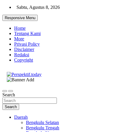
Skip
Sabtu, Agustus 8, 2026
to
content
Responsive Menu
Home
Tentang Kami
More
Privasi Policy
Disclaimer
Redaksi
Copyright
Ispiratif Profesional Independen
Perspektif.today
Search
Search
Daerah
Bengkulu Selatan
Bengkulu Tengah