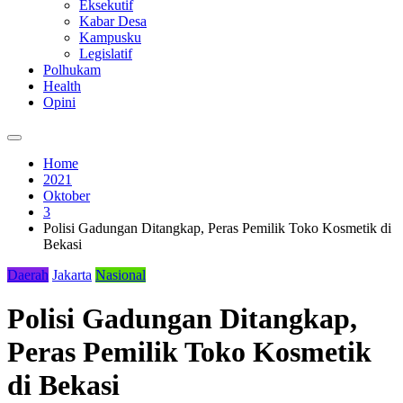
Eksekutif
Kabar Desa
Kampusku
Legislatif
Polhukam
Health
Opini
Home
2021
Oktober
3
Polisi Gadungan Ditangkap, Peras Pemilik Toko Kosmetik di
Bekasi
Daerah
Jakarta
Nasional
Polisi Gadungan Ditangkap,
Peras Pemilik Toko Kosmetik
di Bekasi