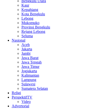
Bengkulu Utara
Kaur
Kepahiang
Kota Bengkulu
Lebong
Mukomuko
Provinsi Bengkulu
Rejang Lebong
Seluma
Nasional
Aceh
Jakarta
Jambi
Jawa Barat
Jawa Tengah
Jawa Timur
Jogjakarta
Kalimantan
Lampung
Sulawesi
Sumatera Selatan
Religi
PerspektifTV
Video
Advertorial