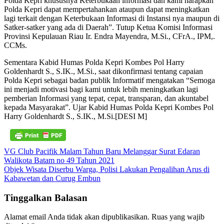
Polda Kepri khususnya Keterbukaan informasi dan kami harapkan
Polda Kepri dapat mempertahankan ataupun dapat meningkatkan
lagi terkait dengan Keterbukaan Informasi di Instansi nya maupun di
Satker-satker yang ada di Daerah”. Tutup Ketua Komisi Informasi
Provinsi Kepulauan Riau Ir. Endra Mayendra, M.Si., CFrA., IPM,.
CCMs.
Sementara Kabid Humas Polda Kepri Kombes Pol Harry
Goldenhardt S., S.IK., M.Si., saat dikonfirmasi tentang capaian
Polda Kepri sebagai badan publik Informatif mengatakan “Semoga
ini menjadi motivasi bagi kami untuk lebih meningkatkan lagi
pemberian Informasi yang tepat, cepat, transparan, dan akuntabel
kepada Masyarakat”. Ujar Kabid Humas Polda Kepri Kombes Pol
Harry Goldenhardt S., S.IK., M.Si.[DESI M]
Navigasi
VG Club Pacifik Malam Tahun Baru Melanggar Surat Edaran
Walikota Batam no 49 Tahun 2021
pos
Objek Wisata Diserbu Warga, Polisi Lakukan Pengalihan Arus di
Kabawetan dan Curug Embun
Tinggalkan Balasan
Alamat email Anda tidak akan dipublikasikan.
Ruas yang wajib