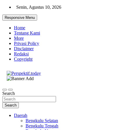
Skip
Senin, Agustus 10, 2026
to
content
Responsive Menu
Home
Tentang Kami
More
Privasi Policy
Disclaimer
Redaksi
Copyright
Ispiratif Profesional Independen
Perspektif.today
Search
Search
Daerah
Bengkulu Selatan
Bengkulu Tengah