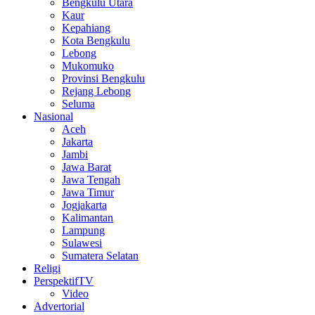
Bengkulu Utara
Kaur
Kepahiang
Kota Bengkulu
Lebong
Mukomuko
Provinsi Bengkulu
Rejang Lebong
Seluma
Nasional
Aceh
Jakarta
Jambi
Jawa Barat
Jawa Tengah
Jawa Timur
Jogjakarta
Kalimantan
Lampung
Sulawesi
Sumatera Selatan
Religi
PerspektifTV
Video
Advertorial