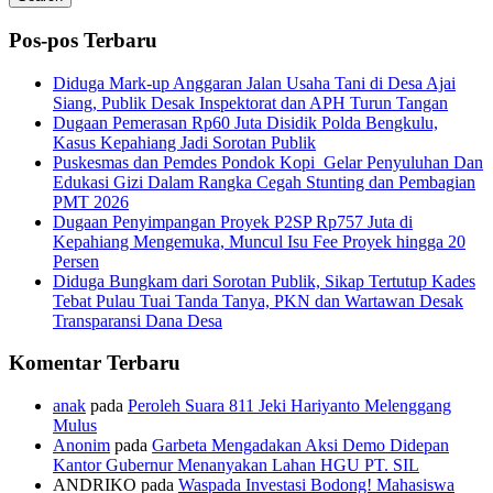
Pos-pos Terbaru
Diduga Mark-up Anggaran Jalan Usaha Tani di Desa Ajai
Siang, Publik Desak Inspektorat dan APH Turun Tangan
Dugaan Pemerasan Rp60 Juta Disidik Polda Bengkulu,
Kasus Kepahiang Jadi Sorotan Publik
Puskesmas dan Pemdes Pondok Kopi Gelar Penyuluhan Dan
Edukasi Gizi Dalam Rangka Cegah Stunting dan Pembagian
PMT 2026
Dugaan Penyimpangan Proyek P2SP Rp757 Juta di
Kepahiang Mengemuka, Muncul Isu Fee Proyek hingga 20
Persen
Diduga Bungkam dari Sorotan Publik, Sikap Tertutup Kades
Tebat Pulau Tuai Tanda Tanya, PKN dan Wartawan Desak
Transparansi Dana Desa
Komentar Terbaru
anak
pada
Peroleh Suara 811 Jeki Hariyanto Melenggang
Mulus
Anonim
pada
Garbeta Mengadakan Aksi Demo Didepan
Kantor Gubernur Menanyakan Lahan HGU PT. SIL
ANDRIKO
pada
Waspada Investasi Bodong! Mahasiswa