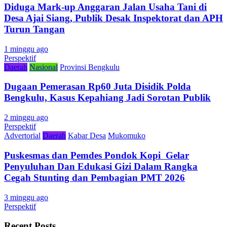
Diduga Mark-up Anggaran Jalan Usaha Tani di
Desa Ajai Siang, Publik Desak Inspektorat dan APH
Turun Tangan
1 minggu ago
Perspektif
Daerah
Nasional
Provinsi Bengkulu
Dugaan Pemerasan Rp60 Juta Disidik Polda
Bengkulu, Kasus Kepahiang Jadi Sorotan Publik
2 minggu ago
Perspektif
Advertorial
Daerah
Kabar Desa
Mukomuko
Puskesmas dan Pemdes Pondok Kopi Gelar
Penyuluhan Dan Edukasi Gizi Dalam Rangka
Cegah Stunting dan Pembagian PMT 2026
3 minggu ago
Perspektif
Recent Posts