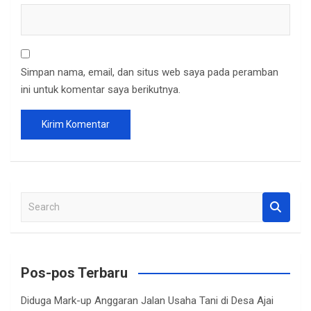
Simpan nama, email, dan situs web saya pada peramban
ini untuk komentar saya berikutnya.
S
e
a
r
c
Pos-pos Terbaru
h
Diduga Mark-up Anggaran Jalan Usaha Tani di Desa Ajai