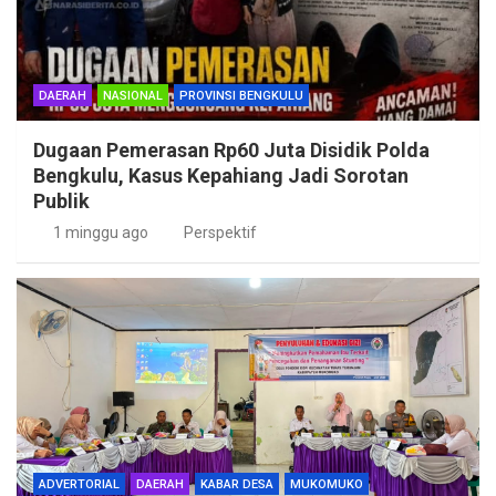
DAERAH
NASIONAL
PROVINSI BENGKULU
Dugaan Pemerasan Rp60 Juta Disidik Polda
Bengkulu, Kasus Kepahiang Jadi Sorotan
Publik
1 minggu ago
Perspektif
ADVERTORIAL
DAERAH
KABAR DESA
MUKOMUKO