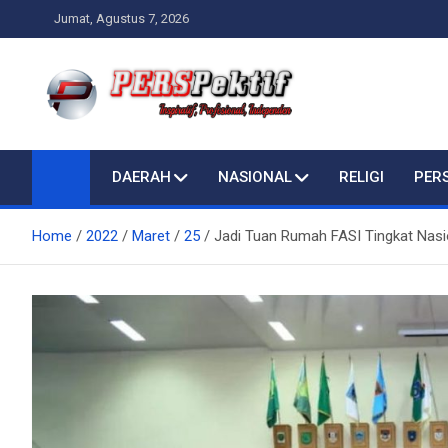
Skip
Jumat, Agustus 7, 2026
to
content
Perspektif.today
Ispiratif Profesional Independen
DAERAH
NASIONAL
RELIGI
PER
Home
2022
Maret
25
Jadi Tuan Rumah FASI Tingkat Nasi