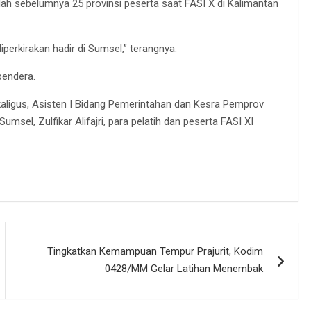
elah sebelumnya 25 provinsi peserta saat FASI X di Kalimantan
iperkirakan hadir di Sumsel,” terangnya.
bendera.
aligus, Asisten I Bidang Pemerintahan dan Kesra Pemprov
sel, Zulfikar Alifajri, para pelatih dan peserta FASI XI
Tingkatkan Kemampuan Tempur Prajurit, Kodim
0428/MM Gelar Latihan Menembak