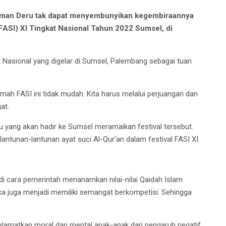
erman Deru tak dapat menyembunyikan kegembiraannya
(FASI) XI Tingkat Nasional Tahun 2022 Sumsel, di
t Nasional yang digelar di Sumsel, Palembang sebagai tuan
mah FASI ini tidak mudah. Kita harus melalui perjuangan dan
gat.
yang akan hadir ke Sumsel meramaikan festival tersebut.
ntunan-lantunan ayat suci Al-Qur’an dalam festival FASI XI.
i cara pemerintah menanamkan nilai-nilai Qaidah Islam
reka juga menjadi memiliki semangat berkompetisi. Sehingga
elamatkan moral dan mental anak-anak dari pengaruh negatif