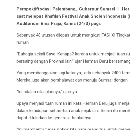
Perspektiftoday | Palembang_ Gubernur Sumsel H. H
saat melepas Khafilah Festival Anak Sholeh Indonesia 
Auditorium Bina Praja, Kamis (24/3) pagi.
Sebanyak 48 utusan dilepas untuk mengikuti FASI XI Tingka
rumah.
“Bahagia sekali Saya. Kenapa? karena untuk menjadi tuan ru
bersaing dengan Provinsi lain,” ujar Herman Deru berseman
Yang membanggakan lagi katanya, ada sebanyak 2400 tamu 
Mereka juga akan bershalawat dan menuju Sumsel dengan la
“Ini adalah nilai plusnya,” ujarnya.
Upaya menjadi tuan rumah ini kata Herman Deru juga menjad
dalam kehidupan sehari-hari anak sejak dini. Selain itu me
dapat ditularkan ke generasi berikutnya.
“Ini membantu tugas pokok kita para orang tua untuk meny