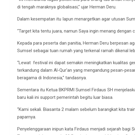
di tengah maraknya globalisasi,” ujar Herman Deru.
Dalam kesempatan itu Iapun menargetkan agar utusan Su
“Target kita tentu juara, namun Saya ingin menang dengan ca
Kepada para peserta dan panitia, Herman Deru berpesan ag
Sumsel sebagai tuan rumah yang terkenal ramah dikenal lebi
“Lewat festival ini dapat semakin meningkatkan kualita
terkandung dalam Al-Qur’an yang mengandung pesan-pesan
beragama di Indonesia,” tandasnya.
Sementara itu Ketua BKPRMI Sumsel Firdaus SH menjelaskan
baru kali ini support pemerintah begitu luar biasa.
“Kami sekali. Biasanta 2 malam sebelum barangkat kita traini
paparnya.
Penyelenggaraan inipun kata Firdaus menjadi sejarah bagi 