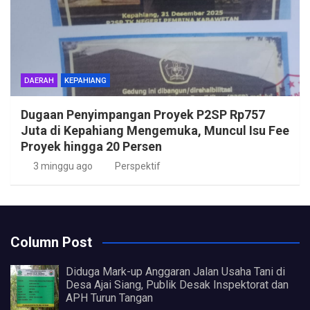
DAERAH
KEPAHIANG
Dugaan Penyimpangan Proyek P2SP Rp757
Juta di Kepahiang Mengemuka, Muncul Isu Fee
Proyek hingga 20 Persen
3 minggu ago
Perspektif
Column Post
Diduga Mark-up Anggaran Jalan Usaha Tani di
Desa Ajai Siang, Publik Desak Inspektorat dan
APH Turun Tangan