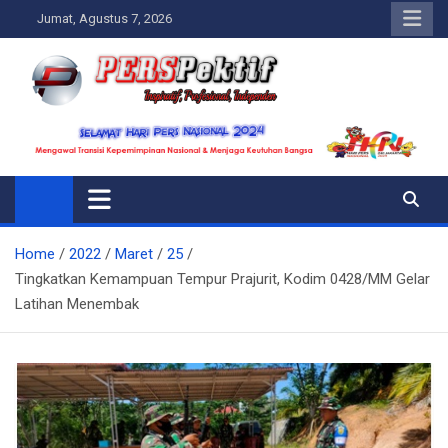
Skip
Jumat, Agustus 7, 2026
to
content
Perspektif.today
Ispiratif Profesional Independen
Home
2022
Maret
25
Tingkatkan Kemampuan Tempur Prajurit, Kodim 0428/MM Gelar
Latihan Menembak