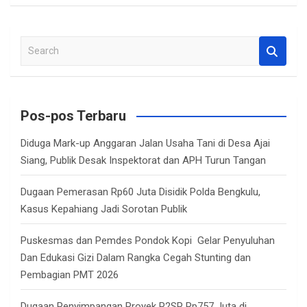
S
e
a
r
c
Pos-pos Terbaru
h
Diduga Mark-up Anggaran Jalan Usaha Tani di Desa Ajai
Siang, Publik Desak Inspektorat dan APH Turun Tangan
Dugaan Pemerasan Rp60 Juta Disidik Polda Bengkulu,
Kasus Kepahiang Jadi Sorotan Publik
Puskesmas dan Pemdes Pondok Kopi Gelar Penyuluhan
Dan Edukasi Gizi Dalam Rangka Cegah Stunting dan
Pembagian PMT 2026
Dugaan Penyimpangan Proyek P2SP Rp757 Juta di