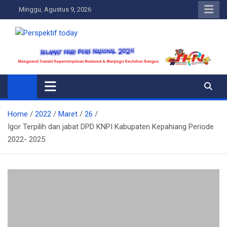
Skip
Minggu, Agustus 9, 2026
to
content
Perspektif.today
Ispiratif Profesional Independen
Home
2022
Maret
26
Igor Terpilih dan jabat DPD KNPI Kabupaten Kepahiang Periode
2022- 2025