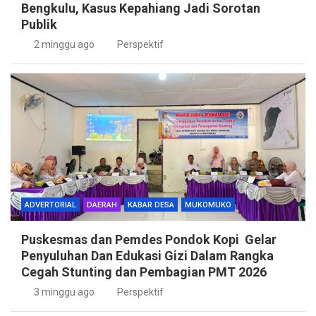
Bengkulu, Kasus Kepahiang Jadi Sorotan
Publik
2 minggu ago
Perspektif
ADVERTORIAL
DAERAH
KABAR DESA
MUKOMUKO
Puskesmas dan Pemdes Pondok Kopi Gelar
Penyuluhan Dan Edukasi Gizi Dalam Rangka
Cegah Stunting dan Pembagian PMT 2026
3 minggu ago
Perspektif