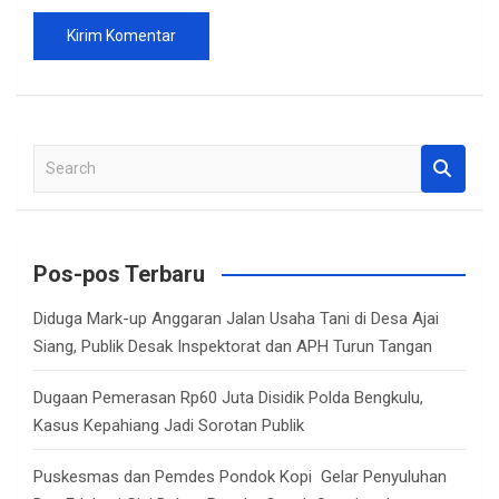
S
e
a
r
c
Pos-pos Terbaru
h
Diduga Mark-up Anggaran Jalan Usaha Tani di Desa Ajai
Siang, Publik Desak Inspektorat dan APH Turun Tangan
Dugaan Pemerasan Rp60 Juta Disidik Polda Bengkulu,
Kasus Kepahiang Jadi Sorotan Publik
Puskesmas dan Pemdes Pondok Kopi Gelar Penyuluhan