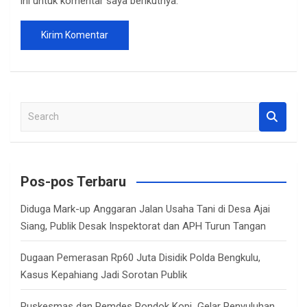
ini untuk komentar saya berikutnya.
S
e
a
r
c
Pos-pos Terbaru
h
Diduga Mark-up Anggaran Jalan Usaha Tani di Desa Ajai
Siang, Publik Desak Inspektorat dan APH Turun Tangan
Dugaan Pemerasan Rp60 Juta Disidik Polda Bengkulu,
Kasus Kepahiang Jadi Sorotan Publik
Puskesmas dan Pemdes Pondok Kopi Gelar Penyuluhan