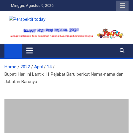
Skip
Minggu, Agustus 9, 2026
to
content
Perspektif.today
Ispiratif Profesional Independen
Home
2022
April
14
Bupati Hari ini Lantik 11 Pejabat Baru berikut Nama-nama dan
Jabatan Barunya