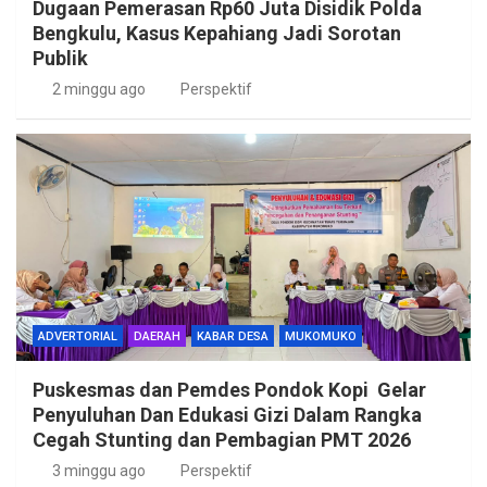
Dugaan Pemerasan Rp60 Juta Disidik Polda
Bengkulu, Kasus Kepahiang Jadi Sorotan
Publik
2 minggu ago
Perspektif
ADVERTORIAL
DAERAH
KABAR DESA
MUKOMUKO
Puskesmas dan Pemdes Pondok Kopi Gelar
Penyuluhan Dan Edukasi Gizi Dalam Rangka
Cegah Stunting dan Pembagian PMT 2026
3 minggu ago
Perspektif