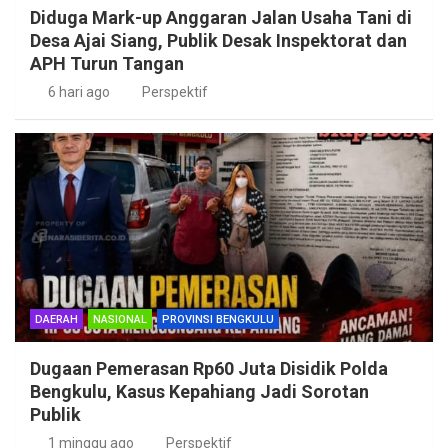
Diduga Mark-up Anggaran Jalan Usaha Tani di
Desa Ajai Siang, Publik Desak Inspektorat dan
APH Turun Tangan
6 hari ago
Perspektif
DAERAH
NASIONAL
PROVINSI BENGKULU
Dugaan Pemerasan Rp60 Juta Disidik Polda
Bengkulu, Kasus Kepahiang Jadi Sorotan
Publik
1 minggu ago
Perspektif