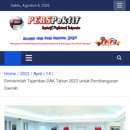
Skip
Sabtu, Agustus 8, 2026
to
content
Perspektif.today
Ispiratif Profesional Independen
Home
2022
April
14
Pemerintah Tajamkan DAK Tahun 2023 untuk Pembangunan
Daerah