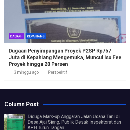
DAERAH
KEPAHIANG
Dugaan Penyimpangan Proyek P2SP Rp757
Juta di Kepahiang Mengemuka, Muncul Isu Fee
Proyek hingga 20 Persen
3 minggu ago
Perspektif
Column Post
Diduga Mark-up Anggaran Jalan Usaha Tani di
Desa Ajai Siang, Publik Desak Inspektorat dan
APH Turun Tangan