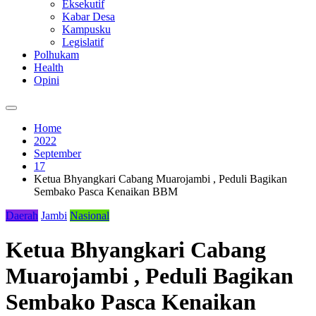
Eksekutif
Kabar Desa
Kampusku
Legislatif
Polhukam
Health
Opini
Home
2022
September
17
Ketua Bhyangkari Cabang Muarojambi , Peduli Bagikan
Sembako Pasca Kenaikan BBM
Daerah
Jambi
Nasional
Ketua Bhyangkari Cabang
Muarojambi , Peduli Bagikan
Sembako Pasca Kenaikan