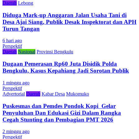
Daerah
Lebong
Diduga Mark-up Anggaran Jalan Usaha Tani di
Desa Ajai Siang, Publik Desak Inspektorat dan APH
Turun Tangan
6 hari ago
Perspektif
Daerah
Nasional
Provinsi Bengkulu
Dugaan Pemerasan Rp60 Juta Disidik Polda
Bengkulu, Kasus Kepahiang Jadi Sorotan Publik
1 minggu ago
Perspektif
Advertorial
Daerah
Kabar Desa
Mukomuko
Puskesmas dan Pemdes Pondok Kopi Gelar
Penyuluhan Dan Edukasi Gizi Dalam Rangka
Cegah Stunting dan Pembagian PMT 2026
2 minggu ago
Perspektif