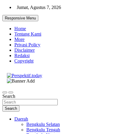
Skip
Jumat, Agustus 7, 2026
to
content
Responsive Menu
Home
Tentang Kami
More
Privasi Policy
Disclaimer
Redaksi
Copyright
Ispiratif Profesional Independen
Perspektif.today
Search
Search
Daerah
Bengkulu Selatan
Bengkulu Tengah