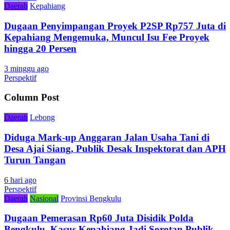
Daerah
Kepahiang
Dugaan Penyimpangan Proyek P2SP Rp757 Juta di
Kepahiang Mengemuka, Muncul Isu Fee Proyek
hingga 20 Persen
3 minggu ago
Perspektif
Column Post
Daerah
Lebong
Diduga Mark-up Anggaran Jalan Usaha Tani di
Desa Ajai Siang, Publik Desak Inspektorat dan APH
Turun Tangan
6 hari ago
Perspektif
Daerah
Nasional
Provinsi Bengkulu
Dugaan Pemerasan Rp60 Juta Disidik Polda
Bengkulu, Kasus Kepahiang Jadi Sorotan Publik