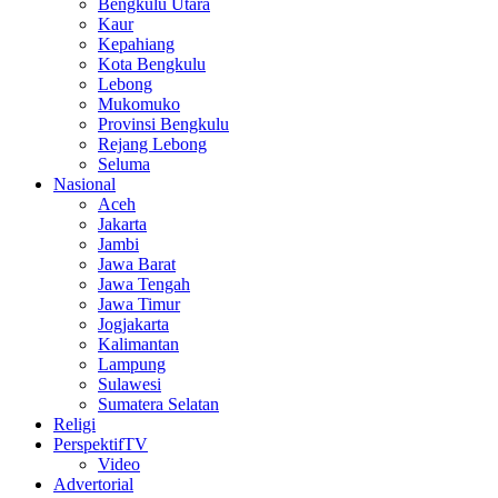
Bengkulu Utara
Kaur
Kepahiang
Kota Bengkulu
Lebong
Mukomuko
Provinsi Bengkulu
Rejang Lebong
Seluma
Nasional
Aceh
Jakarta
Jambi
Jawa Barat
Jawa Tengah
Jawa Timur
Jogjakarta
Kalimantan
Lampung
Sulawesi
Sumatera Selatan
Religi
PerspektifTV
Video
Advertorial