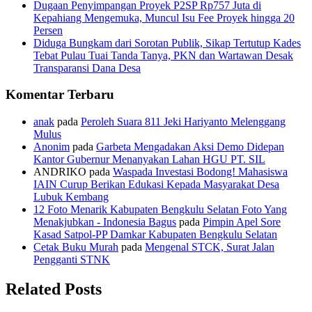
Dugaan Penyimpangan Proyek P2SP Rp757 Juta di
Kepahiang Mengemuka, Muncul Isu Fee Proyek hingga 20
Persen
Diduga Bungkam dari Sorotan Publik, Sikap Tertutup Kades
Tebat Pulau Tuai Tanda Tanya, PKN dan Wartawan Desak
Transparansi Dana Desa
Komentar Terbaru
anak
pada
Peroleh Suara 811 Jeki Hariyanto Melenggang
Mulus
Anonim
pada
Garbeta Mengadakan Aksi Demo Didepan
Kantor Gubernur Menanyakan Lahan HGU PT. SIL
ANDRIKO
pada
Waspada Investasi Bodong! Mahasiswa
IAIN Curup Berikan Edukasi Kepada Masyarakat Desa
Lubuk Kembang
12 Foto Menarik Kabupaten Bengkulu Selatan Foto Yang
Menakjubkan - Indonesia Bagus
pada
Pimpin Apel Sore
Kasad Satpol-PP Damkar Kabupaten Bengkulu Selatan
Cetak Buku Murah
pada
Mengenal STCK, Surat Jalan
Pengganti STNK
Related Posts