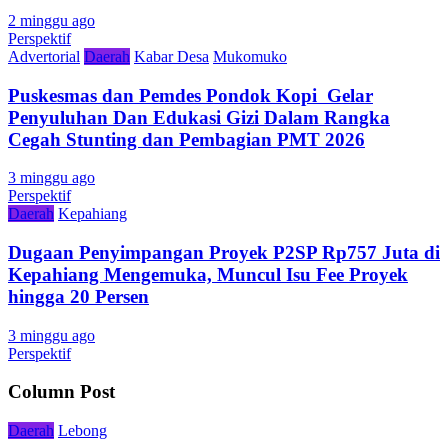
2 minggu ago
Perspektif
Advertorial
Daerah
Kabar Desa
Mukomuko
Puskesmas dan Pemdes Pondok Kopi Gelar
Penyuluhan Dan Edukasi Gizi Dalam Rangka
Cegah Stunting dan Pembagian PMT 2026
3 minggu ago
Perspektif
Daerah
Kepahiang
Dugaan Penyimpangan Proyek P2SP Rp757 Juta di
Kepahiang Mengemuka, Muncul Isu Fee Proyek
hingga 20 Persen
3 minggu ago
Perspektif
Column Post
Daerah
Lebong