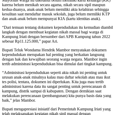
Mayoritas warga itu diketahui belum memiliki kartu keluarga (KK)
karena belum menikah secara agama, nikah secara sipil maupun
kedua-duanya, anak-anak belum memiliki akta kelahiran sehingga
kesulitan saat mendaftar masuk sekolah, juga belum memiliki KTP
dan anak-anak belum mempunyai KIA (kartu identitas anak).
“Dari temuan tentang dokumen kependudukan itu kemudian diambil
langkah dengan membuat kegiatan nikah massal bagi warga di
Kampung Iriati dengan bersumber dari APB Kampung tahun 2022
sebesar Rp11.125.000,” papar Ari.
Bupati Teluk Wondama Hendrik Mambor menyatakan dokumen
kependudukan merupakan hal penting yang berkaitan langsung
dengan hak dan kewajiban seorang warga negara. Mambor ingin
tertib administrasi kependudukan bisa dimulai dari tingkat kampung.
“Administrasi kependudukan seperti akta nikah ini penting untuk
urusan anak-anak misalnya kalau mau daftar sekolah atau mau ikut
tes polisi, tentara, dokumen ini diperlukan. Kita juga mau tertib
administrasi karena data itu sangat penting untuk perencanaan di
kampung, distrik sampai di kabupaten. Dengan demikian saat
melakukan perencanaan (pembangunan) kita punya basis data yang
baik,” jelas Mambor.
Bupati mengapresiasi inisiatif dari Pemerintah Kampung Iriati yang
telah melaksanakan kegiatan nikah sipil massal dengan