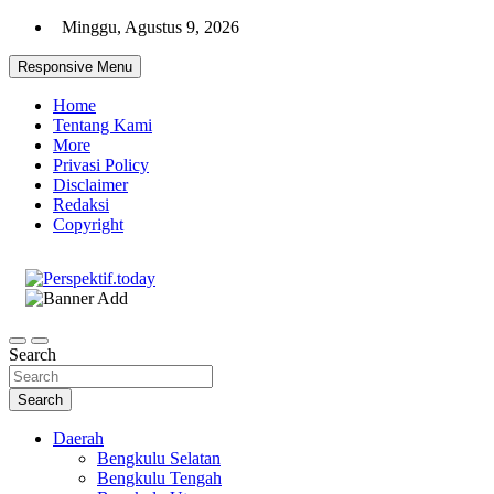
Skip
Minggu, Agustus 9, 2026
to
content
Responsive Menu
Home
Tentang Kami
More
Privasi Policy
Disclaimer
Redaksi
Copyright
Ispiratif Profesional Independen
Perspektif.today
Search
Search
Daerah
Bengkulu Selatan
Bengkulu Tengah