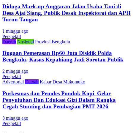
Diduga Mark-up Anggaran Jalan Usaha Tani di
Desa Ajai Siang, Publik Desak Inspektorat dan APH
Turun Tangan
1 minggu ago
Perspektif
Daerah
Nasional
Provinsi Bengkulu
Dugaan Pemerasan Rp60 Juta Disidik Polda
Bengkulu, Kasus Kepahiang Jadi Sorotan Publik
2 minggu ago
Perspektif
Advertorial
Daerah
Kabar Desa
Mukomuko
Puskesmas dan Pemdes Pondok Kopi Gelar
Penyuluhan Dan Edukasi Gizi Dalam Rangka
Cegah Stunting dan Pembagian PMT 2026
3 minggu ago
Perspektif