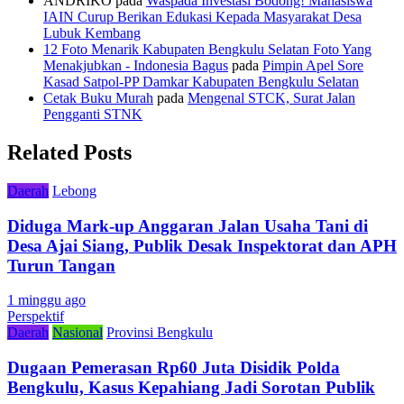
ANDRIKO
pada
Waspada Investasi Bodong! Mahasiswa
IAIN Curup Berikan Edukasi Kepada Masyarakat Desa
Lubuk Kembang
12 Foto Menarik Kabupaten Bengkulu Selatan Foto Yang
Menakjubkan - Indonesia Bagus
pada
Pimpin Apel Sore
Kasad Satpol-PP Damkar Kabupaten Bengkulu Selatan
Cetak Buku Murah
pada
Mengenal STCK, Surat Jalan
Pengganti STNK
Related Posts
Daerah
Lebong
Diduga Mark-up Anggaran Jalan Usaha Tani di
Desa Ajai Siang, Publik Desak Inspektorat dan APH
Turun Tangan
1 minggu ago
Perspektif
Daerah
Nasional
Provinsi Bengkulu
Dugaan Pemerasan Rp60 Juta Disidik Polda
Bengkulu, Kasus Kepahiang Jadi Sorotan Publik