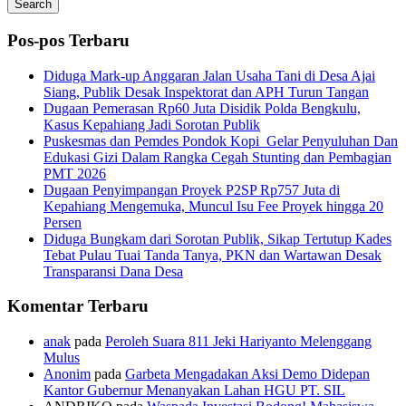
Search
Pos-pos Terbaru
Diduga Mark-up Anggaran Jalan Usaha Tani di Desa Ajai
Siang, Publik Desak Inspektorat dan APH Turun Tangan
Dugaan Pemerasan Rp60 Juta Disidik Polda Bengkulu,
Kasus Kepahiang Jadi Sorotan Publik
Puskesmas dan Pemdes Pondok Kopi Gelar Penyuluhan Dan
Edukasi Gizi Dalam Rangka Cegah Stunting dan Pembagian
PMT 2026
Dugaan Penyimpangan Proyek P2SP Rp757 Juta di
Kepahiang Mengemuka, Muncul Isu Fee Proyek hingga 20
Persen
Diduga Bungkam dari Sorotan Publik, Sikap Tertutup Kades
Tebat Pulau Tuai Tanda Tanya, PKN dan Wartawan Desak
Transparansi Dana Desa
Komentar Terbaru
anak
pada
Peroleh Suara 811 Jeki Hariyanto Melenggang
Mulus
Anonim
pada
Garbeta Mengadakan Aksi Demo Didepan
Kantor Gubernur Menanyakan Lahan HGU PT. SIL