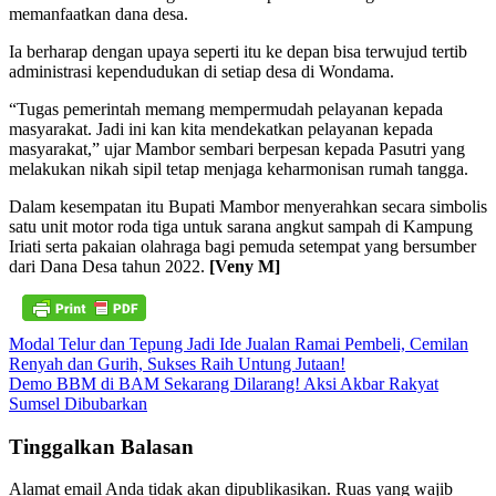
memanfaatkan dana desa.
Ia berharap dengan upaya seperti itu ke depan bisa terwujud tertib
administrasi kependudukan di setiap desa di Wondama.
“Tugas pemerintah memang mempermudah pelayanan kepada
masyarakat. Jadi ini kan kita mendekatkan pelayanan kepada
masyarakat,” ujar Mambor sembari berpesan kepada Pasutri yang
melakukan nikah sipil tetap menjaga keharmonisan rumah tangga.
Dalam kesempatan itu Bupati Mambor menyerahkan secara simbolis
satu unit motor roda tiga untuk sarana angkut sampah di Kampung
Iriati serta pakaian olahraga bagi pemuda setempat yang bersumber
dari Dana Desa tahun 2022.
[Veny M]
Navigasi
Modal Telur dan Tepung Jadi Ide Jualan Ramai Pembeli, Cemilan
Renyah dan Gurih, Sukses Raih Untung Jutaan!
pos
Demo BBM di BAM Sekarang Dilarang! Aksi Akbar Rakyat
Sumsel Dibubarkan
Tinggalkan Balasan
Alamat email Anda tidak akan dipublikasikan.
Ruas yang wajib