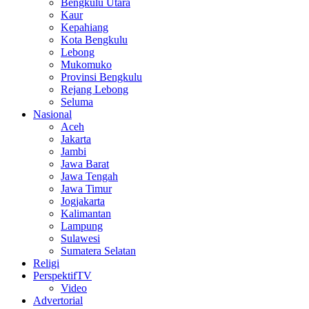
Bengkulu Utara
Kaur
Kepahiang
Kota Bengkulu
Lebong
Mukomuko
Provinsi Bengkulu
Rejang Lebong
Seluma
Nasional
Aceh
Jakarta
Jambi
Jawa Barat
Jawa Tengah
Jawa Timur
Jogjakarta
Kalimantan
Lampung
Sulawesi
Sumatera Selatan
Religi
PerspektifTV
Video
Advertorial