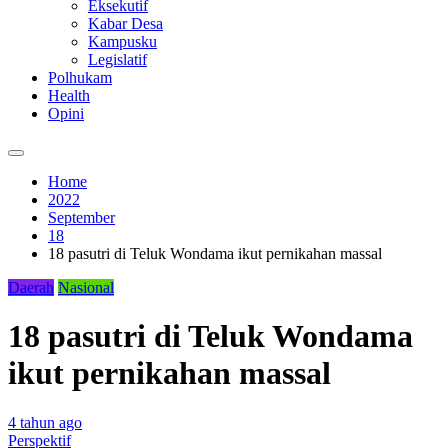
Eksekutif
Kabar Desa
Kampusku
Legislatif
Polhukam
Health
Opini
Home
2022
September
18
18 pasutri di Teluk Wondama ikut pernikahan massal
Daerah
Nasional
18 pasutri di Teluk Wondama
ikut pernikahan massal
4 tahun ago
Perspektif