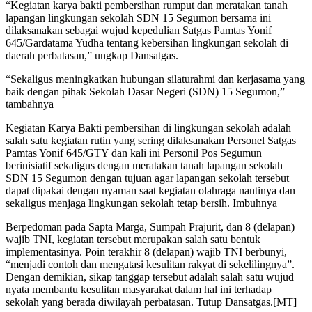
“Kegiatan karya bakti pembersihan rumput dan meratakan tanah
lapangan lingkungan sekolah SDN 15 Segumon bersama ini
dilaksanakan sebagai wujud kepedulian Satgas Pamtas Yonif
645/Gardatama Yudha tentang kebersihan lingkungan sekolah di
daerah perbatasan,” ungkap Dansatgas.
“Sekaligus meningkatkan hubungan silaturahmi dan kerjasama yang
baik dengan pihak Sekolah Dasar Negeri (SDN) 15 Segumon,”
tambahnya
Kegiatan Karya Bakti pembersihan di lingkungan sekolah adalah
salah satu kegiatan rutin yang sering dilaksanakan Personel Satgas
Pamtas Yonif 645/GTY dan kali ini Personil Pos Segumun
berinisiatif sekaligus dengan meratakan tanah lapangan sekolah
SDN 15 Segumon dengan tujuan agar lapangan sekolah tersebut
dapat dipakai dengan nyaman saat kegiatan olahraga nantinya dan
sekaligus menjaga lingkungan sekolah tetap bersih. Imbuhnya
Berpedoman pada Sapta Marga, Sumpah Prajurit, dan 8 (delapan)
wajib TNI, kegiatan tersebut merupakan salah satu bentuk
implementasinya. Poin terakhir 8 (delapan) wajib TNI berbunyi,
“menjadi contoh dan mengatasi kesulitan rakyat di sekelilingnya”.
Dengan demikian, sikap tanggap tersebut adalah salah satu wujud
nyata membantu kesulitan masyarakat dalam hal ini terhadap
sekolah yang berada diwilayah perbatasan. Tutup Dansatgas.[MT]