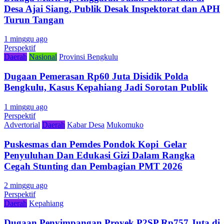
Desa Ajai Siang, Publik Desak Inspektorat dan APH
Turun Tangan
1 minggu ago
Perspektif
Daerah
Nasional
Provinsi Bengkulu
Dugaan Pemerasan Rp60 Juta Disidik Polda
Bengkulu, Kasus Kepahiang Jadi Sorotan Publik
1 minggu ago
Perspektif
Advertorial
Daerah
Kabar Desa
Mukomuko
Puskesmas dan Pemdes Pondok Kopi Gelar
Penyuluhan Dan Edukasi Gizi Dalam Rangka
Cegah Stunting dan Pembagian PMT 2026
2 minggu ago
Perspektif
Daerah
Kepahiang
Dugaan Penyimpangan Proyek P2SP Rp757 Juta di