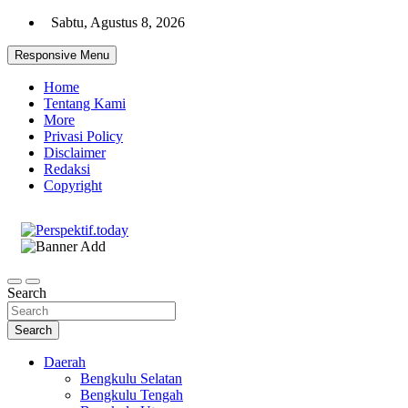
Skip
Sabtu, Agustus 8, 2026
to
content
Responsive Menu
Home
Tentang Kami
More
Privasi Policy
Disclaimer
Redaksi
Copyright
Ispiratif Profesional Independen
Perspektif.today
Search
Search
Daerah
Bengkulu Selatan
Bengkulu Tengah