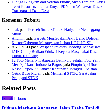
Diduga Bungkam dari Sorotan Publik, Sikap Tertutup Kades
Tebat Pulau Tuai Tanda Tanya, PKN dan Wartawan Desak
Transparansi Dana Desa
Komentar Terbaru
anak
pada
Peroleh Suara 811 Jeki Hariyanto Melenggang
Mulus
Anonim
pada
Garbeta Mengadakan Aksi Demo Didepan
Kantor Gubernur Menanyakan Lahan HGU PT. SIL
ANDRIKO
pada
Waspada Investasi Bodong! Mahasiswa
IAIN Curup Berikan Edukasi Kepada Masyarakat Desa
Lubuk Kembang
12 Foto Menarik Kabupaten Bengkulu Selatan Foto Yang
Menakjubkan - Indonesia Bagus
pada
Pimpin Apel Sore
Kasad Satpol-PP Damkar Kabupaten Bengkulu Selatan
Cetak Buku Murah
pada
Mengenal STCK, Surat Jalan
Pengganti STNK
Related Posts
Daerah
Lebong
Diduga Mark-up Anggaran Jalan Usaha Tani di