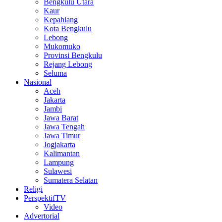
Bengkulu Utara
Kaur
Kepahiang
Kota Bengkulu
Lebong
Mukomuko
Provinsi Bengkulu
Rejang Lebong
Seluma
Nasional
Aceh
Jakarta
Jambi
Jawa Barat
Jawa Tengah
Jawa Timur
Jogjakarta
Kalimantan
Lampung
Sulawesi
Sumatera Selatan
Religi
PerspektifTV
Video
Advertorial