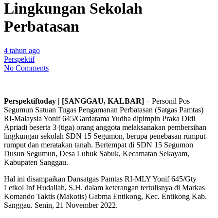
Lingkungan Sekolah
Perbatasan
4 tahun ago
Perspektif
No Comments
Perspektiftoday | [SANGGAU, KALBAR] –
Personil Pos
Segumun Satuan Tugas Pengamanan Perbatasan (Satgas Pamtas)
RI-Malaysia Yonif 645/Gardatama Yudha dipimpin Praka Didi
Apriadi beserta 3 (tiga) orang anggota melaksanakan pembersihan
lingkungan sekolah SDN 15 Segumon, berupa penebasan rumput-
rumput dan meratakan tanah. Bertempat di SDN 15 Segumon
Dusun Segumun, Desa Lubuk Sabuk, Kecamatan Sekayam,
Kabupaten Sanggau.
Hal ini disampaikan Dansatgas Pamtas RI-MLY Yonif 645/Gty
Letkol Inf Hudallah, S.H. dalam keterangan tertulisnya di Markas
Komando Taktis (Makotis) Gabma Entikong, Kec. Entikong Kab.
Sanggau. Senin, 21 November 2022.