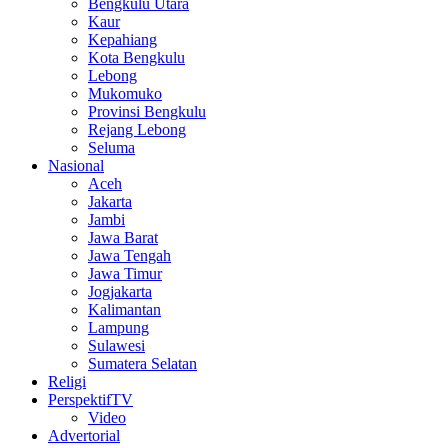
Bengkulu Utara
Kaur
Kepahiang
Kota Bengkulu
Lebong
Mukomuko
Provinsi Bengkulu
Rejang Lebong
Seluma
Nasional
Aceh
Jakarta
Jambi
Jawa Barat
Jawa Tengah
Jawa Timur
Jogjakarta
Kalimantan
Lampung
Sulawesi
Sumatera Selatan
Religi
PerspektifTV
Video
Advertorial