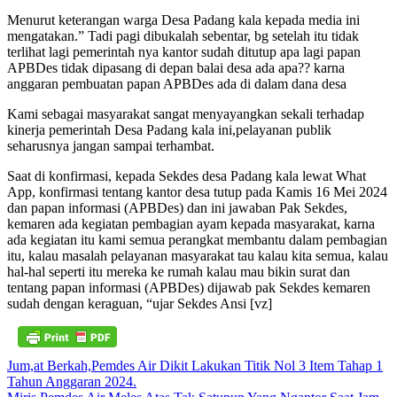
Menurut keterangan warga Desa Padang kala kepada media ini
mengatakan.” Tadi pagi dibukalah sebentar, bg setelah itu tidak
terlihat lagi pemerintah nya kantor sudah ditutup apa lagi papan
APBDes tidak dipasang di depan balai desa ada apa?? karna
anggaran pembuatan papan APBDes ada di dalam dana desa
Kami sebagai masyarakat sangat menyayangkan sekali terhadap
kinerja pemerintah Desa Padang kala ini,pelayanan publik
seharusnya jangan sampai terhambat.
Saat di konfirmasi, kepada Sekdes desa Padang kala lewat What
App, konfirmasi tentang kantor desa tutup pada Kamis 16 Mei 2024
dan papan informasi (APBDes) dan ini jawaban Pak Sekdes,
kemaren ada kegiatan pembagian ayam kepada masyarakat, karna
ada kegiatan itu kami semua perangkat membantu dalam pembagian
itu, kalau masalah pelayanan masyarakat tau kalau kita semua, kalau
hal-hal seperti itu mereka ke rumah kalau mau bikin surat dan
tentang papan informasi (APBDes) dijawab pak Sekdes kemaren
sudah dengan keraguan, “ujar Sekdes Ansi [vz]
Navigasi
Jum,at Berkah,Pemdes Air Dikit Lakukan Titik Nol 3 Item Tahap 1
Tahun Anggaran 2024.
pos