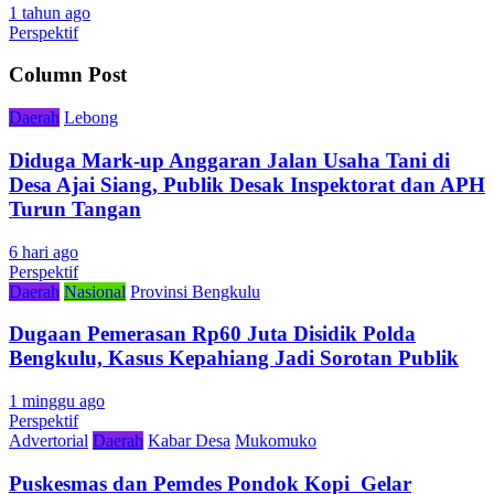
1 tahun ago
Perspektif
Column Post
Daerah
Lebong
Diduga Mark-up Anggaran Jalan Usaha Tani di
Desa Ajai Siang, Publik Desak Inspektorat dan APH
Turun Tangan
6 hari ago
Perspektif
Daerah
Nasional
Provinsi Bengkulu
Dugaan Pemerasan Rp60 Juta Disidik Polda
Bengkulu, Kasus Kepahiang Jadi Sorotan Publik
1 minggu ago
Perspektif
Advertorial
Daerah
Kabar Desa
Mukomuko
Puskesmas dan Pemdes Pondok Kopi Gelar