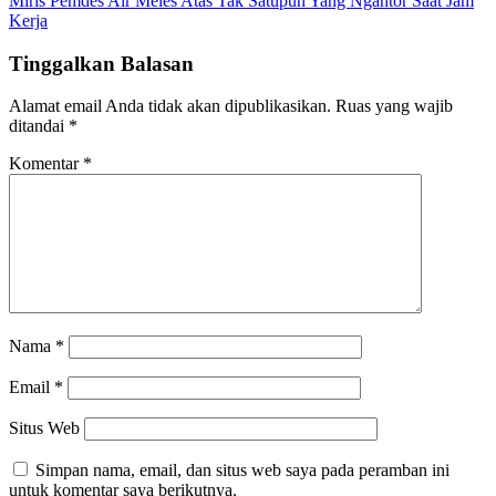
Miris Pemdes Air Meles Atas Tak Satupun Yang Ngantor Saat Jam
Kerja
Tinggalkan Balasan
Alamat email Anda tidak akan dipublikasikan.
Ruas yang wajib
ditandai
*
Komentar
*
Nama
*
Email
*
Situs Web
Simpan nama, email, dan situs web saya pada peramban ini
untuk komentar saya berikutnya.