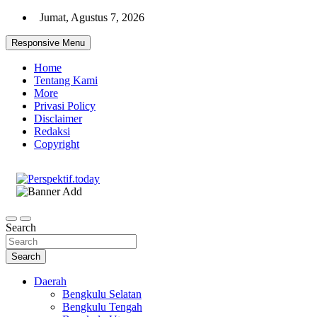
Skip
Jumat, Agustus 7, 2026
to
content
Responsive Menu
Home
Tentang Kami
More
Privasi Policy
Disclaimer
Redaksi
Copyright
Ispiratif Profesional Independen
Perspektif.today
Search
Search
Daerah
Bengkulu Selatan
Bengkulu Tengah