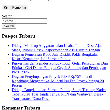
Search
Search
Pos-pos Terbaru
Diduga Mark-up Anggaran Jalan Usaha Tani di Desa Ajai
Siang, Publik Desak Inspektorat dan APH Turun Tangan
Dugaan Pemerasan Rp60 Juta Disidik Polda Bengkulu,
Kasus Kepahiang Jadi Sorotan Publik
Puskesmas dan Pemdes Pondok Kopi Gelar Penyuluhan Dan
Edukasi Gizi Dalam Rangka Cegah Stunting dan Pembagian
PMT 2026
Dugaan Penyimpangan Proyek P2SP Rp757 Juta di
Kepahiang Mengemuka, Muncul Isu Fee Proyek hingga 20
Persen
Diduga Bungkam dari Sorotan Publik, Sikap Tertutup Kades
Tebat Pulau Tuai Tanda Tanya, PKN dan Wartawan Desak
Transparansi Dana Desa
Komentar Terbaru