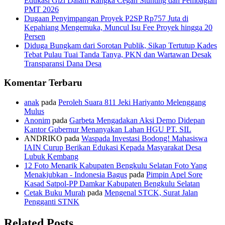
Edukasi Gizi Dalam Rangka Cegah Stunting dan Pembagian
PMT 2026
Dugaan Penyimpangan Proyek P2SP Rp757 Juta di
Kepahiang Mengemuka, Muncul Isu Fee Proyek hingga 20
Persen
Diduga Bungkam dari Sorotan Publik, Sikap Tertutup Kades
Tebat Pulau Tuai Tanda Tanya, PKN dan Wartawan Desak
Transparansi Dana Desa
Komentar Terbaru
anak
pada
Peroleh Suara 811 Jeki Hariyanto Melenggang
Mulus
Anonim
pada
Garbeta Mengadakan Aksi Demo Didepan
Kantor Gubernur Menanyakan Lahan HGU PT. SIL
ANDRIKO
pada
Waspada Investasi Bodong! Mahasiswa
IAIN Curup Berikan Edukasi Kepada Masyarakat Desa
Lubuk Kembang
12 Foto Menarik Kabupaten Bengkulu Selatan Foto Yang
Menakjubkan - Indonesia Bagus
pada
Pimpin Apel Sore
Kasad Satpol-PP Damkar Kabupaten Bengkulu Selatan
Cetak Buku Murah
pada
Mengenal STCK, Surat Jalan
Pengganti STNK
Related Posts