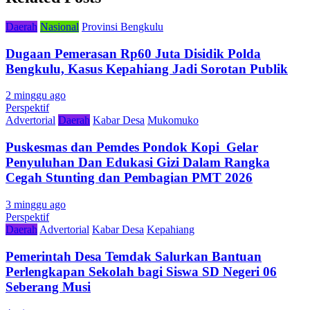
Daerah
Nasional
Provinsi Bengkulu
Dugaan Pemerasan Rp60 Juta Disidik Polda
Bengkulu, Kasus Kepahiang Jadi Sorotan Publik
2 minggu ago
Perspektif
Advertorial
Daerah
Kabar Desa
Mukomuko
Puskesmas dan Pemdes Pondok Kopi Gelar
Penyuluhan Dan Edukasi Gizi Dalam Rangka
Cegah Stunting dan Pembagian PMT 2026
3 minggu ago
Perspektif
Daerah
Advertorial
Kabar Desa
Kepahiang
Pemerintah Desa Temdak Salurkan Bantuan
Perlengkapan Sekolah bagi Siswa SD Negeri 06
Seberang Musi