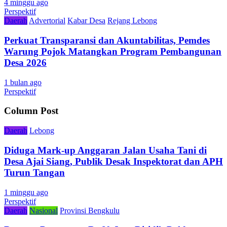
4 minggu ago
Perspektif
Daerah
Advertorial
Kabar Desa
Rejang Lebong
Perkuat Transparansi dan Akuntabilitas, Pemdes
Warung Pojok Matangkan Program Pembangunan
Desa 2026
1 bulan ago
Perspektif
Column Post
Daerah
Lebong
Diduga Mark-up Anggaran Jalan Usaha Tani di
Desa Ajai Siang, Publik Desak Inspektorat dan APH
Turun Tangan
1 minggu ago
Perspektif
Daerah
Nasional
Provinsi Bengkulu