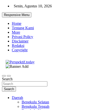
Skip
Senin, Agustus 10, 2026
to
content
Responsive Menu
Home
Tentang Kami
More
Privasi Policy
Disclaimer
Redaksi
Copyright
Ispiratif Profesional Independen
Perspektif.today
Search
Search
Daerah
Bengkulu Selatan
Bengkulu Tengah