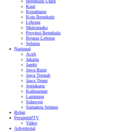
Bengkulu Utara
Kaur
Kepahiang
Kota Bengkulu
Lebong
Mukomuko
Provinsi Bengkulu
Rejang Lebong
Seluma
Nasional
Aceh
Jakarta
Jambi
Jawa Barat
Jawa Tengah
Jawa Timur
Jogjakarta
Kalimantan
Lampung
Sulawesi
Sumatera Selatan
Religi
PerspektifTV
Video
Advertorial