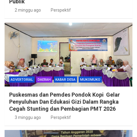
Publik
2 minggu ago
Perspektif
ADVERTORIAL
DAERAH
KABAR DESA
MUKOMUKO
Puskesmas dan Pemdes Pondok Kopi Gelar
Penyuluhan Dan Edukasi Gizi Dalam Rangka
Cegah Stunting dan Pembagian PMT 2026
3 minggu ago
Perspektif