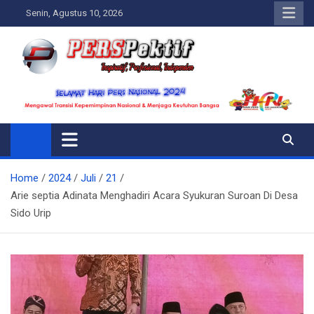
Skip
Senin, Agustus 10, 2026
to
content
Perspektif.today
Ispiratif Profesional Independen
Home
2024
Juli
21
Arie septia Adinata Menghadiri Acara Syukuran Suroan Di Desa
Sido Urip