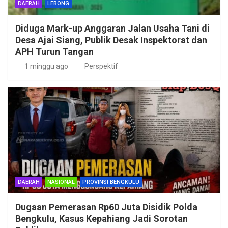
DAERAH
LEBONG
Diduga Mark-up Anggaran Jalan Usaha Tani di
Desa Ajai Siang, Publik Desak Inspektorat dan
APH Turun Tangan
1 minggu ago
Perspektif
DAERAH
NASIONAL
PROVINSI BENGKULU
Dugaan Pemerasan Rp60 Juta Disidik Polda
Bengkulu, Kasus Kepahiang Jadi Sorotan