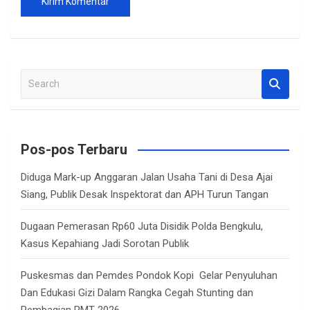
S
e
a
r
c
Pos-pos Terbaru
h
Diduga Mark-up Anggaran Jalan Usaha Tani di Desa Ajai
Siang, Publik Desak Inspektorat dan APH Turun Tangan
Dugaan Pemerasan Rp60 Juta Disidik Polda Bengkulu,
Kasus Kepahiang Jadi Sorotan Publik
Puskesmas dan Pemdes Pondok Kopi Gelar Penyuluhan
Dan Edukasi Gizi Dalam Rangka Cegah Stunting dan
Pembagian PMT 2026