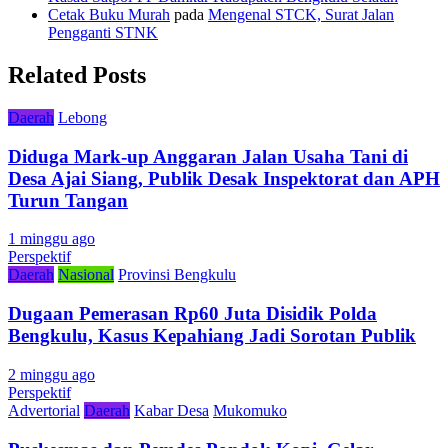
Cetak Buku Murah
pada
Mengenal STCK, Surat Jalan
Pengganti STNK
Related Posts
Daerah
Lebong
Diduga Mark-up Anggaran Jalan Usaha Tani di
Desa Ajai Siang, Publik Desak Inspektorat dan APH
Turun Tangan
1 minggu ago
Perspektif
Daerah
Nasional
Provinsi Bengkulu
Dugaan Pemerasan Rp60 Juta Disidik Polda
Bengkulu, Kasus Kepahiang Jadi Sorotan Publik
2 minggu ago
Perspektif
Advertorial
Daerah
Kabar Desa
Mukomuko