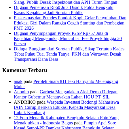
Siang, Publik Desak Inspektorat dan APH Turun Tangan
Dugaan Pemerasan Rp60 Juta Disidik Polda Bengkulu,
Kasus Kepahiang Jadi Sorotan Publik
Puskesmas dan Pemdes Pondok Kopi Gelar Penyuluhan Dan
Edukasi Gizi Dalam Rangka Cegah Stunting dan Pembagian
PMT 2026
Dugaan Penyimpangan Proyek P2SP Rp757 Juta di
Kepahiang Mengemuka, Muncul Isu Fee Proyek hingga 20
Persen
Diduga Bungkam dari Sorotan Publik, Sikap Tertutup Kades
Tebat Pulau Tuai Tanda Tanya, PKN dan Wartawan Desak
Transparansi Dana Desa
Komentar Terbaru
anak
pada
Peroleh Suara 811 Jeki Hariyanto Melenggang
Mulus
Anonim
pada
Garbeta Mengadakan Aksi Demo Didepan
Kantor Gubernur Menanyakan Lahan HGU PT. SIL
ANDRIKO
pada
Waspada Investasi Bodong! Mahasiswa
IAIN Curup Berikan Edukasi Kepada Masyarakat Desa
Lubuk Kembang
12 Foto Menarik Kabupaten Bengkulu Selatan Foto Yang
Menakjubkan - Indonesia Bagus
pada
Pimpin Apel Sore
Kasad Satpol-PP Damkar Kabupaten Bengkulu Selatan