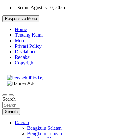
Skip
Senin, Agustus 10, 2026
to
content
Responsive Menu
Home
Tentang Kami
More
Privasi Policy
Disclaimer
Redaksi
Copyright
Ispiratif Profesional Independen
Perspektif.today
Search
Search
Daerah
Bengkulu Selatan
Bengkulu Tengah