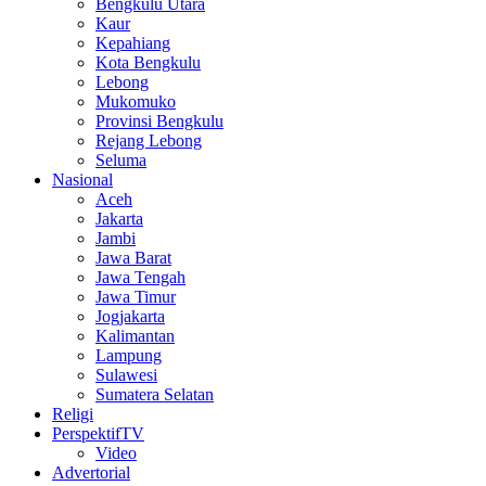
Bengkulu Utara
Kaur
Kepahiang
Kota Bengkulu
Lebong
Mukomuko
Provinsi Bengkulu
Rejang Lebong
Seluma
Nasional
Aceh
Jakarta
Jambi
Jawa Barat
Jawa Tengah
Jawa Timur
Jogjakarta
Kalimantan
Lampung
Sulawesi
Sumatera Selatan
Religi
PerspektifTV
Video
Advertorial