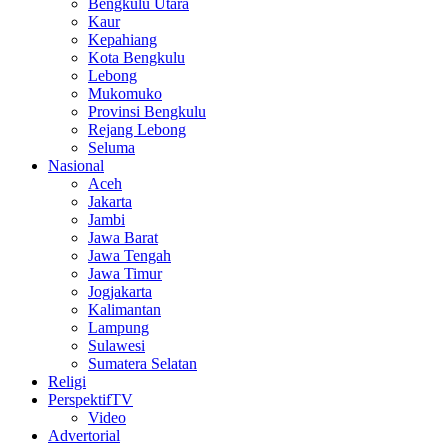
Bengkulu Utara
Kaur
Kepahiang
Kota Bengkulu
Lebong
Mukomuko
Provinsi Bengkulu
Rejang Lebong
Seluma
Nasional
Aceh
Jakarta
Jambi
Jawa Barat
Jawa Tengah
Jawa Timur
Jogjakarta
Kalimantan
Lampung
Sulawesi
Sumatera Selatan
Religi
PerspektifTV
Video
Advertorial