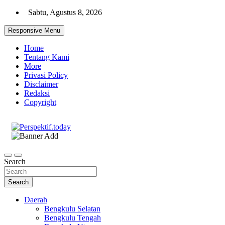
Skip
Sabtu, Agustus 8, 2026
to
content
Responsive Menu
Home
Tentang Kami
More
Privasi Policy
Disclaimer
Redaksi
Copyright
Ispiratif Profesional Independen
Perspektif.today
Search
Search
Daerah
Bengkulu Selatan
Bengkulu Tengah