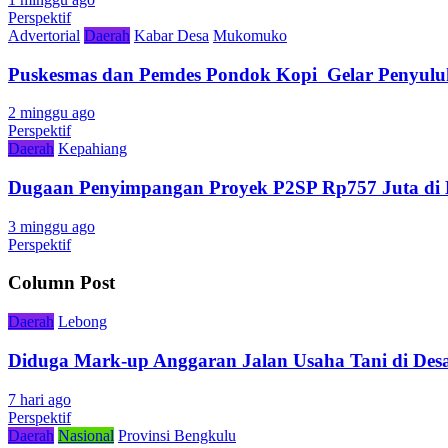
Perspektif
Advertorial
Daerah
Kabar Desa
Mukomuko
Puskesmas dan Pemdes Pondok Kopi Gelar Penyulu
2 minggu ago
Perspektif
Daerah
Kepahiang
Dugaan Penyimpangan Proyek P2SP Rp757 Juta di 
3 minggu ago
Perspektif
Column Post
Daerah
Lebong
Diduga Mark-up Anggaran Jalan Usaha Tani di Desa
7 hari ago
Perspektif
Daerah
Nasional
Provinsi Bengkulu