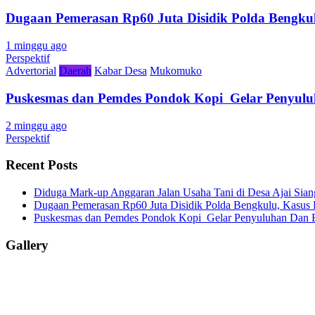
Dugaan Pemerasan Rp60 Juta Disidik Polda Bengkul
1 minggu ago
Perspektif
Advertorial
Daerah
Kabar Desa
Mukomuko
Puskesmas dan Pemdes Pondok Kopi Gelar Penyulu
2 minggu ago
Perspektif
Recent Posts
Diduga Mark-up Anggaran Jalan Usaha Tani di Desa Ajai Sian
Dugaan Pemerasan Rp60 Juta Disidik Polda Bengkulu, Kasus K
Puskesmas dan Pemdes Pondok Kopi Gelar Penyuluhan Dan 
Gallery