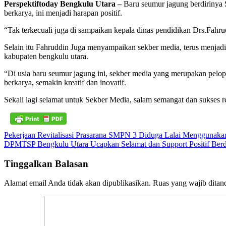
Perspektiftoday Bengkulu Utara –
Baru seumur jagung berdirinya S
berkarya, ini menjadi harapan positif.
“Tak terkecuali juga di sampaikan kepala dinas pendidikan Drs.Fahrud
Selain itu Fahruddin Juga menyampaikan sekber media, terus menjadi
kabupaten bengkulu utara.
“Di usia baru seumur jagung ini, sekber media yang merupakan pelo
berkarya, semakin kreatif dan inovatif.
Sekali lagi selamat untuk Sekber Media, salam semangat dan sukses r
Navigasi
Pekerjaan Revitalisasi Prasarana SMPN 3 Diduga Lalai Menggunak
DPMTSP Bengkulu Utara Ucapkan Selamat dan Support Positif Berd
pos
Tinggalkan Balasan
Alamat email Anda tidak akan dipublikasikan.
Ruas yang wajib ditan