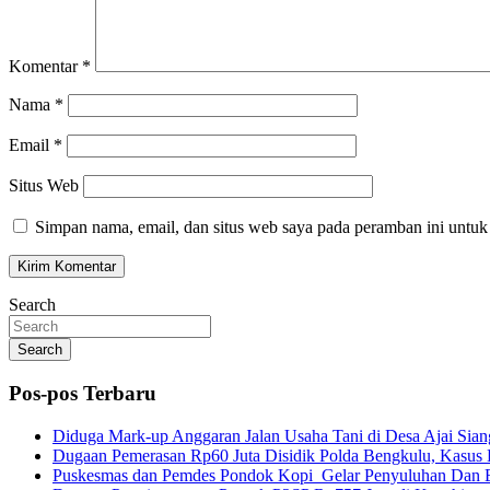
Komentar
*
Nama
*
Email
*
Situs Web
Simpan nama, email, dan situs web saya pada peramban ini untuk
Search
Search
Pos-pos Terbaru
Diduga Mark-up Anggaran Jalan Usaha Tani di Desa Ajai Sian
Dugaan Pemerasan Rp60 Juta Disidik Polda Bengkulu, Kasus K
Puskesmas dan Pemdes Pondok Kopi Gelar Penyuluhan Dan 