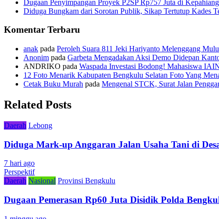
Dugaan Penyimpangan Proyek P2SP Rp757 Juta di Kepahiang
Diduga Bungkam dari Sorotan Publik, Sikap Tertutup Kades 
Komentar Terbaru
anak
pada
Peroleh Suara 811 Jeki Hariyanto Melenggang Mulu
Anonim
pada
Garbeta Mengadakan Aksi Demo Didepan Kant
ANDRIKO
pada
Waspada Investasi Bodong! Mahasiswa IAI
12 Foto Menarik Kabupaten Bengkulu Selatan Foto Yang Mena
Cetak Buku Murah
pada
Mengenal STCK, Surat Jalan Pengg
Related Posts
Daerah
Lebong
Diduga Mark-up Anggaran Jalan Usaha Tani di Desa
7 hari ago
Perspektif
Daerah
Nasional
Provinsi Bengkulu
Dugaan Pemerasan Rp60 Juta Disidik Polda Bengkul
1 minggu ago