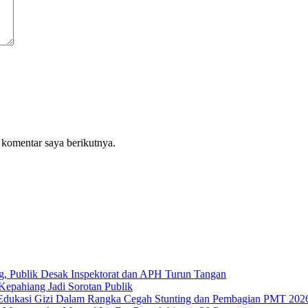
 komentar saya berikutnya.
g, Publik Desak Inspektorat dan APH Turun Tangan
epahiang Jadi Sorotan Publik
Edukasi Gizi Dalam Rangka Cegah Stunting dan Pembagian PMT 202