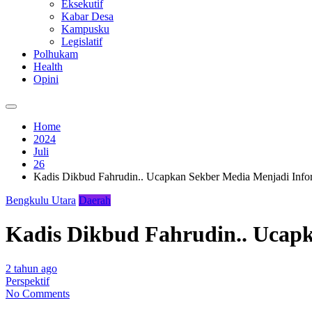
Eksekutif
Kabar Desa
Kampusku
Legislatif
Polhukam
Health
Opini
Home
2024
Juli
26
Kadis Dikbud Fahrudin.. Ucapkan Sekber Media Menjadi Inform
Bengkulu Utara
Daerah
Kadis Dikbud Fahrudin.. Ucapk
2 tahun ago
Perspektif
No Comments