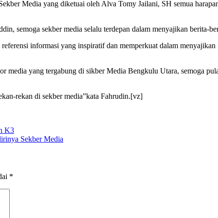
ekber Media yang diketuai oleh Alva Tomy Jailani, SH semua harapan 
din, semoga sekber media selalu terdepan dalam menyajikan berita-beri
 referensi informasi yang inspiratif dan memperkuat dalam menyajikan
por media yang tergabung di sikber Media Bengkulu Utara, semoga pul
ekan-rekan di sekber media”kata Fahrudin.[vz]
an K3
irinya Sekber Media
dai
*