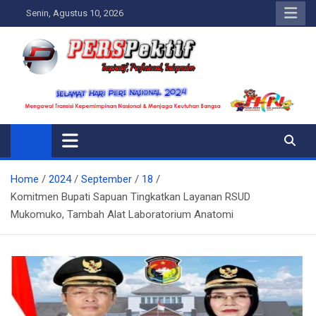
Skip
Senin, Agustus 10, 2026
to
content
Perspektif.today
Ispiratif Profesional Independen
Home
2024
September
18
Komitmen Bupati Sapuan Tingkatkan Layanan RSUD
Mukomuko, Tambah Alat Laboratorium Anatomi