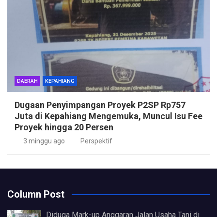
DAERAH
KEPAHIANG
Dugaan Penyimpangan Proyek P2SP Rp757
Juta di Kepahiang Mengemuka, Muncul Isu Fee
Proyek hingga 20 Persen
3 minggu ago
Perspektif
Column Post
Diduga Mark-up Anggaran Jalan Usaha Tani di