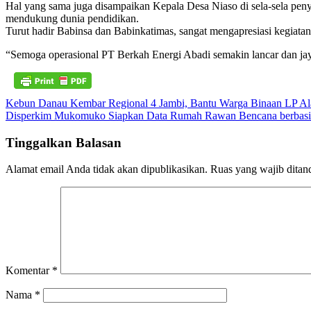
Hal yang sama juga disampaikan Kepala Desa Niaso di sela-sela pe
mendukung dunia pendidikan.
Turut hadir Babinsa dan Babinkatimas, sangat mengapresiasi kegiata
“Semoga operasional PT Berkah Energi Abadi semakin lancar dan jaya
Navigasi
Kebun Danau Kembar Regional 4 Jambi, Bantu Warga Binaan LP A
Disperkim Mukomuko Siapkan Data Rumah Rawan Bencana berbasi
pos
Tinggalkan Balasan
Alamat email Anda tidak akan dipublikasikan.
Ruas yang wajib ditan
Komentar
*
Nama
*