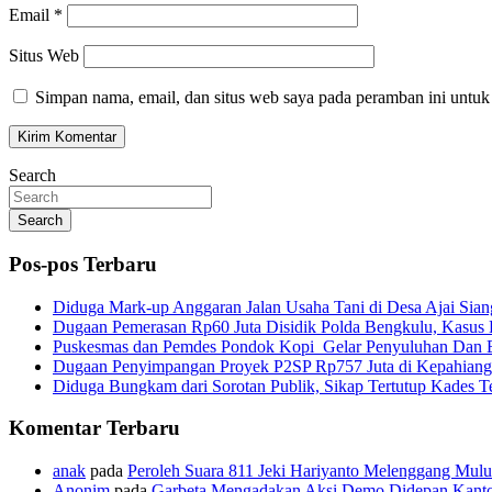
Email
*
Situs Web
Simpan nama, email, dan situs web saya pada peramban ini untuk
Search
Search
Pos-pos Terbaru
Diduga Mark-up Anggaran Jalan Usaha Tani di Desa Ajai Sian
Dugaan Pemerasan Rp60 Juta Disidik Polda Bengkulu, Kasus K
Puskesmas dan Pemdes Pondok Kopi Gelar Penyuluhan Dan 
Dugaan Penyimpangan Proyek P2SP Rp757 Juta di Kepahiang
Diduga Bungkam dari Sorotan Publik, Sikap Tertutup Kades 
Komentar Terbaru
anak
pada
Peroleh Suara 811 Jeki Hariyanto Melenggang Mulu
Anonim
pada
Garbeta Mengadakan Aksi Demo Didepan Kant