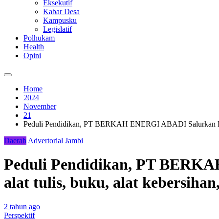
Eksekutif
Kabar Desa
Kampusku
Legislatif
Polhukam
Health
Opini
Home
2024
November
21
Peduli Pendidikan, PT BERKAH ENERGI ABADI Salurkan Bantuan
Daerah
Advertorial
Jambi
Peduli Pendidikan, PT BERKA
alat tulis, buku, alat kebersihan
2 tahun ago
Perspektif