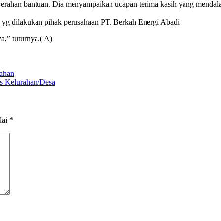
nyerahan bantuan. Dia menyampaikan ucapan terima kasih yang menda
n yg dilakukan pihak perusahaan PT. Berkah Energi Abadi
,” tuturnya.( A)
lahan
s Kelurahan/Desa
dai
*