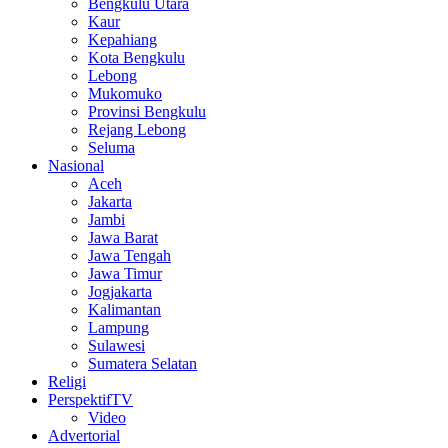
Bengkulu Utara
Kaur
Kepahiang
Kota Bengkulu
Lebong
Mukomuko
Provinsi Bengkulu
Rejang Lebong
Seluma
Nasional
Aceh
Jakarta
Jambi
Jawa Barat
Jawa Tengah
Jawa Timur
Jogjakarta
Kalimantan
Lampung
Sulawesi
Sumatera Selatan
Religi
PerspektifTV
Video
Advertorial