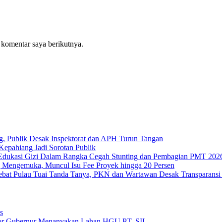
 komentar saya berikutnya.
g, Publik Desak Inspektorat dan APH Turun Tangan
epahiang Jadi Sorotan Publik
Edukasi Gizi Dalam Rangka Cegah Stunting dan Pembagian PMT 202
 Mengemuka, Muncul Isu Fee Proyek hingga 20 Persen
Tebat Pulau Tuai Tanda Tanya, PKN dan Wartawan Desak Transparans
s
or Gubernur Menanyakan Lahan HGU PT. SIL