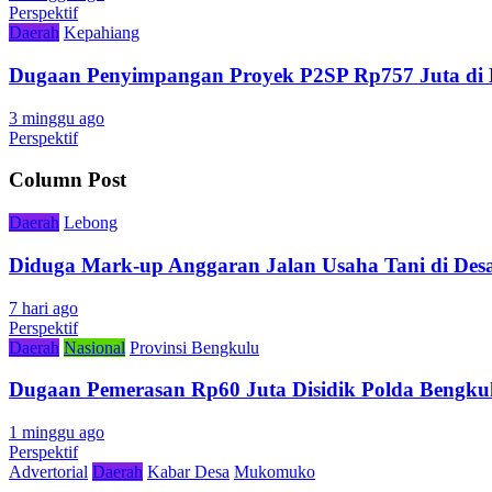
Perspektif
Daerah
Kepahiang
Dugaan Penyimpangan Proyek P2SP Rp757 Juta di 
3 minggu ago
Perspektif
Column Post
Daerah
Lebong
Diduga Mark-up Anggaran Jalan Usaha Tani di Desa
7 hari ago
Perspektif
Daerah
Nasional
Provinsi Bengkulu
Dugaan Pemerasan Rp60 Juta Disidik Polda Bengkul
1 minggu ago
Perspektif
Advertorial
Daerah
Kabar Desa
Mukomuko