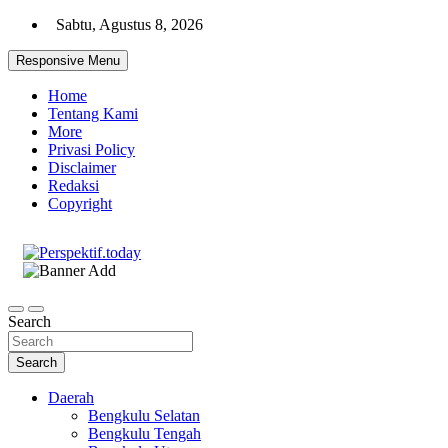
Skip
Sabtu, Agustus 8, 2026
to
content
Responsive Menu
Home
Tentang Kami
More
Privasi Policy
Disclaimer
Redaksi
Copyright
Ispiratif Profesional Independen
Perspektif.today
Search
Search
Daerah
Bengkulu Selatan
Bengkulu Tengah