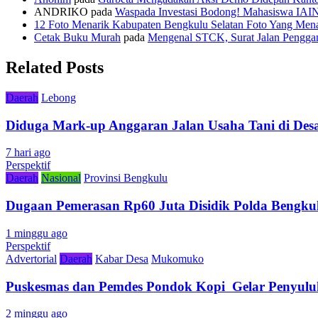
ANDRIKO
pada
Waspada Investasi Bodong! Mahasiswa IAI
12 Foto Menarik Kabupaten Bengkulu Selatan Foto Yang Mena
Cetak Buku Murah
pada
Mengenal STCK, Surat Jalan Pengg
Related Posts
Daerah
Lebong
Diduga Mark-up Anggaran Jalan Usaha Tani di Desa
7 hari ago
Perspektif
Daerah
Nasional
Provinsi Bengkulu
Dugaan Pemerasan Rp60 Juta Disidik Polda Bengkul
1 minggu ago
Perspektif
Advertorial
Daerah
Kabar Desa
Mukomuko
Puskesmas dan Pemdes Pondok Kopi Gelar Penyulu
2 minggu ago